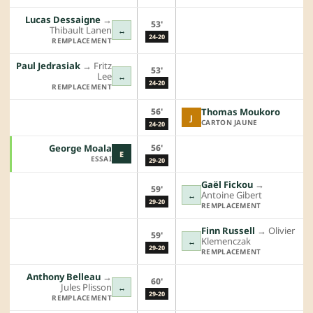
Lucas Dessaigne
→︎
53'
Thibault Lanen
↔
24-20
REMPLACEMENT
Paul Jedrasiak
→︎
Fritz
53'
Lee
↔
24-20
REMPLACEMENT
56'
Thomas Moukoro
J
CARTON JAUNE
24-20
56'
George Moala
E
ESSAI
29-20
Gaël Fickou
→︎
59'
Antoine Gibert
↔
29-20
REMPLACEMENT
Finn Russell
→︎
Olivier
59'
Klemenczak
↔
29-20
REMPLACEMENT
Anthony Belleau
→︎
60'
Jules Plisson
↔
29-20
REMPLACEMENT