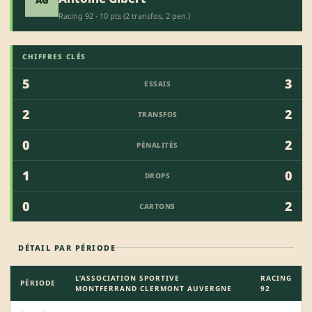
AG
Racing 92 · 10 pts (2 transfos, 2 pen.)
CHIFFRES CLÉS
5
3
ESSAIS
2
2
TRANSFOS
0
2
PÉNALITÉS
1
0
DROPS
0
2
CARTONS
DÉTAIL PAR PÉRIODE
L’ASSOCIATION SPORTIVE
RACING
PÉRIODE
MONTFERRAND CLERMONT AUVERGNE
92