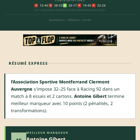
CONFRONTATIONS
12-46
28-33
26-17
19-45
22-24
D
D
V
D
D
27/11/2022
08/01/2022
03/10/2021
08/05/2021
03/01/2021
Spectateurs : -
·
Diffuseur : Canal+
Publicité
RÉSUMÉ EXPRESS
l’Association Sportive Montferrand Clermont
Auvergne
s'impose 32–25 face à Racing 92 dans un
match à 8 essais et 2 cartons.
Antoine Gibert
termine
meilleur marqueur avec 10 points (2 pénalités, 2
transformations).
MEILLEUR MARQUEUR
Antoine Gibert