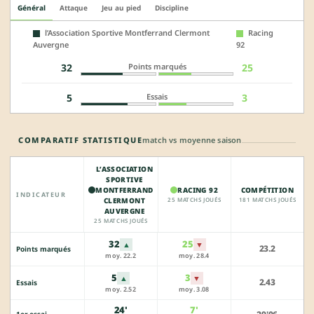
Général
Attaque
Jeu au pied
Discipline
l’Association Sportive Montferrand Clermont
Racing
Auvergne
92
Points marqués
32
25
Essais
5
3
COMPARATIF STATISTIQUE
match vs moyenne saison
L’ASSOCIATION
SPORTIVE
MONTFERRAND
RACING 92
COMPÉTITION
INDICATEUR
CLERMONT
25 MATCHS JOUÉS
181 MATCHS JOUÉS
AUVERGNE
25 MATCHS JOUÉS
32
25
▲
▼
23.2
Points marqués
moy. 22.2
moy. 28.4
5
3
▲
▼
2.43
Essais
moy. 2.52
moy. 3.08
24'
7'