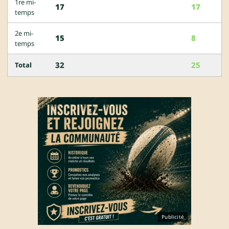
1re mi-
17
17
temps
2e mi-
15
8
temps
32
25
Total
Publicité