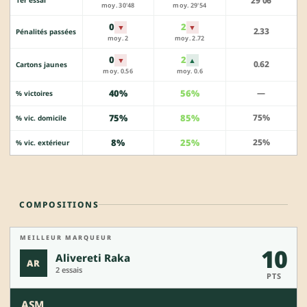
29'06
1er essai
moy. 30'48
moy. 29'54
0
2
▼
▼
2.33
Pénalités passées
moy. 2
moy. 2.72
0
2
▼
▲
0.62
Cartons jaunes
moy. 0.56
moy. 0.6
40%
56%
—
% victoires
75%
85%
75%
% vic. domicile
8%
25%
25%
% vic. extérieur
COMPOSITIONS
MEILLEUR MARQUEUR
10
Alivereti Raka
AR
2 essais
PTS
ASM