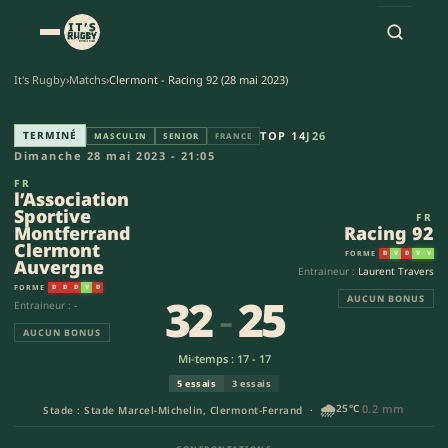
It's Rugby
›
Matchs
›
Clermont - Racing 92 (28 mai 2023)
l’Association Sportive Montfe
TERMINÉ
TOP 14
J26
MASCULIN
SENIOR
FRANCE
Dimanche 28 mai 2023 - 21:05
FR
l’Association
Sportive
FR
Montferrand
Racing 92
Clermont
FORME
D
V
D
V
V
Auvergne
Entraineur :
Laurent Travers
FORME
D
D
D
V
D
32
-
25
AUCUN BONUS
Entraineur : -
AUCUN BONUS
Mi-temps : 17 - 17
5 essais
3 essais
🌧️
25°C
0.2 mm
Stade : Stade Marcel-Michelin, Clermont-Ferrand ·