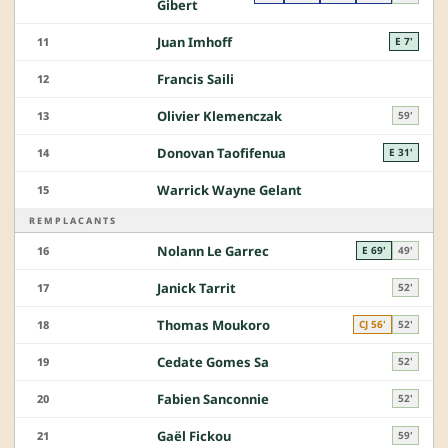
Gibert
Juan Imhoff
11
E 7'
Francis Saili
12
Olivier Klemenczak
13
59'
Donovan Taofifenua
14
E 31'
Warrick Wayne Gelant
15
REMPLACANTS
Nolann Le Garrec
16
E 69'
49'
Janick Tarrit
17
52'
Thomas Moukoro
18
CJ 56'
52'
Cedate Gomes Sa
19
52'
Fabien Sanconnie
20
52'
Gaël Fickou
21
59'