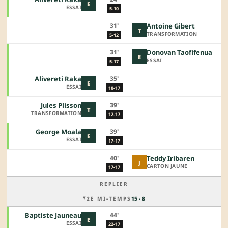
E
ESSAI
5-10
31'
Antoine Gibert
T
TRANSFORMATION
5-12
31'
Donovan Taofifenua
E
ESSAI
5-17
35'
Alivereti Raka
E
ESSAI
10-17
39'
Jules Plisson
T
TRANSFORMATION
12-17
39'
George Moala
E
ESSAI
17-17
40'
Teddy Iribaren
J
CARTON JAUNE
17-17
REPLIER
2E MI-TEMPS
15 - 8
44'
Baptiste Jauneau
E
ESSAI
22-17