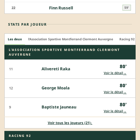
Finn Russell
22
59'
STATS PAR JOUEUR
Les deux
l’Association Sportive Montferrand Clermont Auvergne
Racing 92
L’ASSOCIATION SPORTIVE MONTFERRAND CLERMONT
AUVERGNE
80'
Alivereti Raka
11
→
Voir le détail
80'
George Moala
12
→
Voir le détail
80'
Baptiste Jauneau
9
→
Voir le détail
Voir tous les joueurs (21)
↓
RACING 92