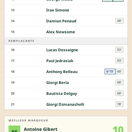
Irae Simone
13
Damian Penaud
14
68'
Alex Newsome
15
REMPLACANTS
Lucas Dessaigne
16
53'
Paul Jedrasiak
17
53'
Anthony Belleau
18
D 73'
60'
Giorgi Beria
19
68'
Bautista Delguy
20
68'
Giorgi Dzmanashvili
21
78'
MEILLEUR MARQUEUR
10
Antoine Gibert
AG