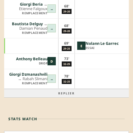
Giorgi Beria
→︎
68'
Etienne Falgoux
↔
29-20
REMPLACEMENT
Bautista Delguy
→︎
68'
Damian Penaud
↔
29-20
REMPLACEMENT
69'
Nolann Le Garrec
E
ESSAI
29-25
73'
Anthony Belleau
D
DROP
32-25
Giorgi Dzmanashvili
78'
→︎
Rabah Slimani
↔
32-25
REMPLACEMENT
REPLIER
STATS MATCH