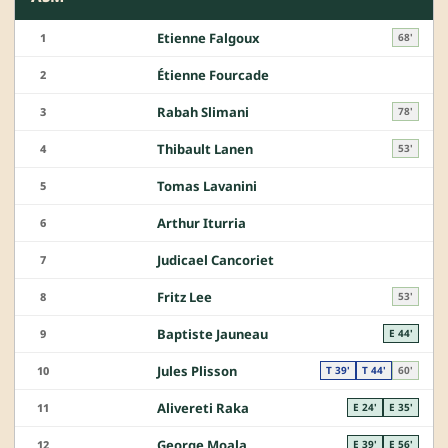
Etienne Falgoux
1
68'
Étienne Fourcade
2
Rabah Slimani
3
78'
Thibault Lanen
4
53'
Tomas Lavanini
5
Arthur Iturria
6
Judicael Cancoriet
7
Fritz Lee
8
53'
Baptiste Jauneau
9
E 44'
Jules Plisson
10
T 39'
T 44'
60'
Alivereti Raka
11
E 24'
E 35'
George Moala
12
E 39'
E 56'