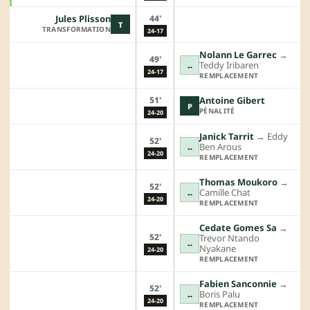
44'
Jules Plisson
T
TRANSFORMATION
24-17
Nolann Le Garrec
→︎
49'
Teddy Iribaren
↔
24-17
REMPLACEMENT
51'
Antoine Gibert
P
PÉNALITÉ
24-20
Janick Tarrit
→︎
Eddy
52'
Ben Arous
↔
24-20
REMPLACEMENT
Thomas Moukoro
→︎
52'
Camille Chat
↔
24-20
REMPLACEMENT
Cedate Gomes Sa
→︎
52'
Trevor Ntando
↔
Nyakane
24-20
REMPLACEMENT
Fabien Sanconnie
→︎
52'
Boris Palu
↔
24-20
REMPLACEMENT