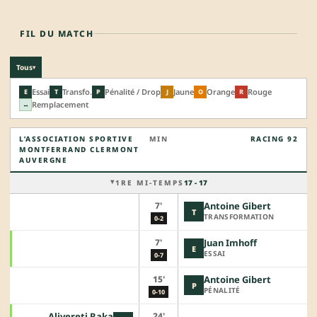
FIL DU MATCH
Tous
▾
Essai
Transfo.
Pénalité / Drop
Jaune
Orange
Rouge
E
T
P
J
O
R
Remplacement
↔
L’ASSOCIATION SPORTIVE
MIN
RACING 92
MONTFERRAND CLERMONT
AUVERGNE
1RE MI-TEMPS
17 - 17
7'
Antoine Gibert
T
TRANSFORMATION
0-2
7'
Juan Imhoff
E
ESSAI
0-7
15'
Antoine Gibert
P
PÉNALITÉ
0-10
24'
Alivereti Raka