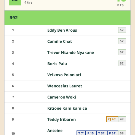
4 tirs
PTS
R92
Eddy Ben Arous
1
52'
Camille Chat
2
52'
Trevor Ntando Nyakane
3
52'
Boris Palu
4
52'
Veikoso Poloniati
5
Wenceslas Lauret
6
Cameron Woki
7
Kitione Kamikamica
8
Teddy Iribaren
9
CJ 40'
49'
Antoine
10
T 7'
P 15'
T 31'
P 51'
59'