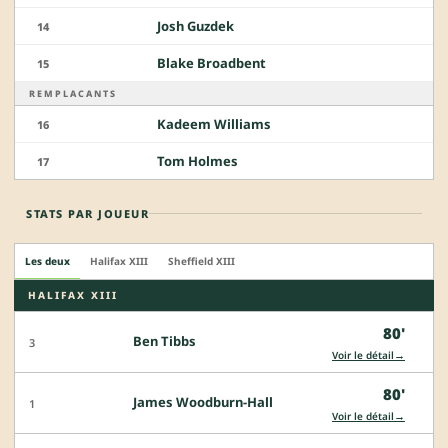
Josh Guzdek
14
Blake Broadbent
15
REMPLACANTS
Kadeem Williams
16
Tom Holmes
17
STATS PAR JOUEUR
Les deux
Halifax XIII
Sheffield XIII
HALIFAX XIII
80'
Ben Tibbs
3
→
Voir le détail
80'
James Woodburn-Hall
1
→
Voir le détail