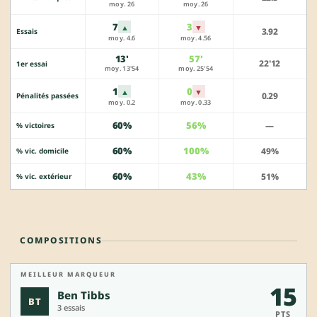
moy. 26
moy. 26
7
3
▲
▼
3.92
Essais
moy. 4.6
moy. 4.56
13'
57'
22'12
1er essai
moy. 13'54
moy. 25'54
1
0
▲
▼
0.29
Pénalités passées
moy. 0.2
moy. 0.33
60%
56%
—
% victoires
60%
100%
49%
% vic. domicile
60%
43%
51%
% vic. extérieur
COMPOSITIONS
MEILLEUR MARQUEUR
15
Ben Tibbs
BT
3 essais
PTS