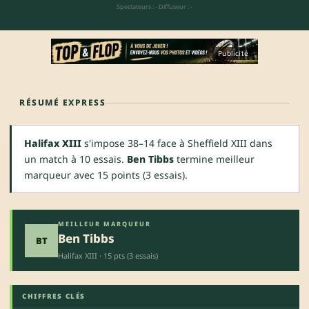
Spectateurs : -
·
Diffuseur : -
Publicité
RÉSUMÉ EXPRESS
Halifax XIII
s'impose 38–14 face à Sheffield XIII dans
un match à 10 essais.
Ben Tibbs
termine meilleur
marqueur avec 15 points (3 essais).
MEILLEUR MARQUEUR
Ben Tibbs
BT
Halifax XIII · 15 pts (3 essais)
CHIFFRES CLÉS