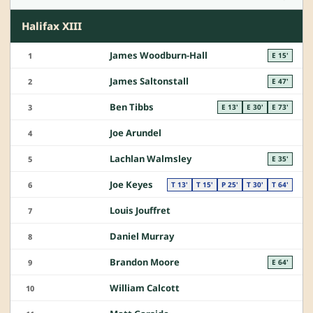
Halifax XIII
James Woodburn-Hall
1
E 15'
James Saltonstall
2
E 47'
Ben Tibbs
3
E 13'
E 30'
E 73'
Joe Arundel
4
Lachlan Walmsley
5
E 35'
Joe Keyes
6
T 13'
T 15'
P 25'
T 30'
T 64'
Louis Jouffret
7
Daniel Murray
8
Brandon Moore
9
E 64'
William Calcott
10