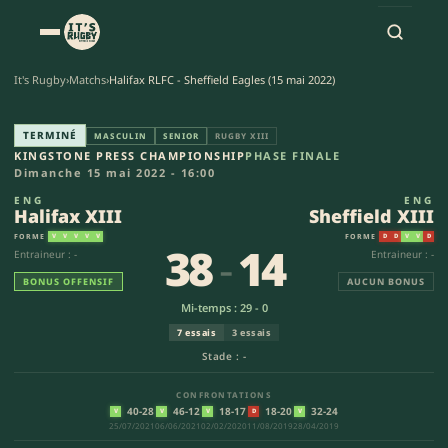
It's Rugby
›
Matchs
›
Halifax RLFC - Sheffield Eagles (15 mai 2022)
Halifax XIII - Sheffield XIII 
TERMINÉ
MASCULIN
SENIOR
RUGBY XIII
KINGSTONE PRESS CHAMPIONSHIP
PHASE FINALE
Dimanche 15 mai 2022 - 16:00
ENG
ENG
Halifax XIII
Sheffield XIII
FORME
FORME
V
V
V
V
V
D
D
V
V
D
38
-
14
Entraineur : -
Entraineur : -
BONUS OFFENSIF
AUCUN BONUS
Mi-temps : 29 - 0
7 essais
3 essais
Stade : -
CONFRONTATIONS
40-28
46-12
18-17
18-20
32-24
V
V
V
D
V
25/07/2021
06/06/2021
02/02/2020
11/08/2019
28/04/2019