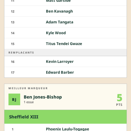
Matt Garside
11
Ben Kavanagh
12
Adam Tangata
13
Kyle Wood
14
Titus Tendei Gwaze
15
REMPLACANTS
Kevin Larroyer
16
Edward Barber
17
MEILLEUR MARQUEUR
5
Ben Jones-Bishop
BJ
1 essai
PTS
Sheffield XIII
Phoenix Laulu-Togagae
1