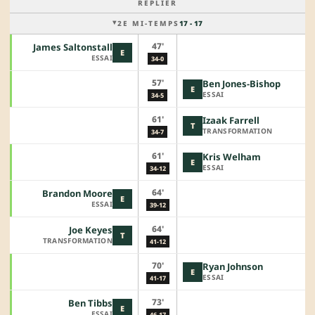
REPLIER
2E MI-TEMPS
17 - 17
47'
James Saltonstall
E
ESSAI
34-0
57'
Ben Jones-Bishop
E
ESSAI
34-5
61'
Izaak Farrell
T
TRANSFORMATION
34-7
61'
Kris Welham
E
ESSAI
34-12
64'
Brandon Moore
E
ESSAI
39-12
64'
Joe Keyes
T
TRANSFORMATION
41-12
70'
Ryan Johnson
E
ESSAI
41-17
73'
Ben Tibbs
E
ESSAI
46-17