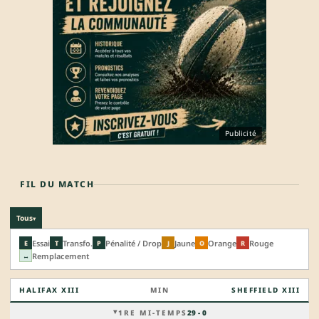
Publicité
FIL DU MATCH
Tous
▾
Essai
Transfo.
Pénalité / Drop
Jaune
Orange
Rouge
E
T
P
J
O
R
Remplacement
↔
HALIFAX XIII
MIN
SHEFFIELD XIII
1RE MI-TEMPS
29 - 0