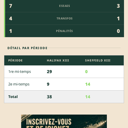
7
3
ESSAIS
4
1
TRANSFOS
1
0
PÉNALITÉS
DÉTAIL PAR PÉRIODE
PÉRIODE
HALIFAX XIII
SHEFFIELD XIII
29
0
1re mi-temps
9
14
2e mi-temps
38
14
Total