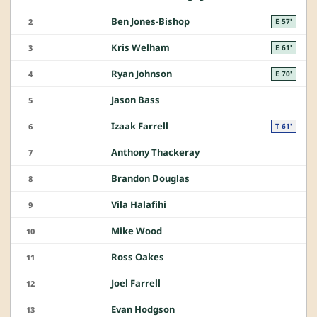
Ben Jones-Bishop
2
E 57'
Kris Welham
3
E 61'
Ryan Johnson
4
E 70'
Jason Bass
5
Izaak Farrell
6
T 61'
Anthony Thackeray
7
Brandon Douglas
8
Vila Halafihi
9
Mike Wood
10
Ross Oakes
11
Joel Farrell
12
Evan Hodgson
13