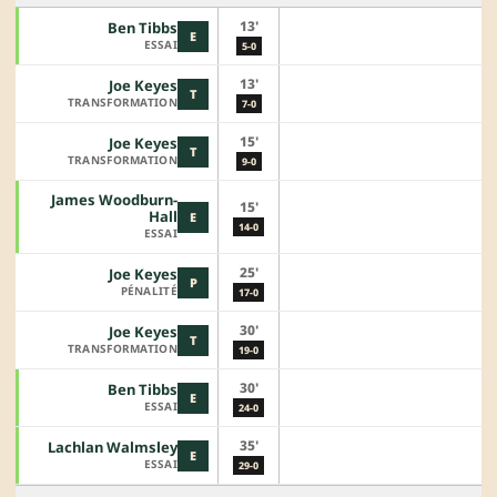
13'
Ben Tibbs
E
ESSAI
5-0
13'
Joe Keyes
T
TRANSFORMATION
7-0
15'
Joe Keyes
T
TRANSFORMATION
9-0
James Woodburn-
15'
Hall
E
14-0
ESSAI
25'
Joe Keyes
P
PÉNALITÉ
17-0
30'
Joe Keyes
T
TRANSFORMATION
19-0
30'
Ben Tibbs
E
ESSAI
24-0
35'
Lachlan Walmsley
E
ESSAI
29-0