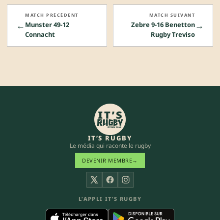
MATCH PRÉCÉDENT
MATCH SUIVANT
←
→
Munster 49-12
Zebre 9-16 Benetton
Connacht
Rugby Treviso
IT’S RUGBY
Le média qui raconte le rugby
DEVENIR MEMBRE
→
X
Facebook
Instagram
L’APPLI IT’S RUGBY