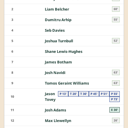
Liam Belcher
2
60'
Dumitru Arhip
3
55'
Seb Davies
4
Joshua Turnbull
5
52'
Shane Lewis-Hughes
6
James Botham
7
Josh Navidi
8
63'
Tomos Geraint Williams
9
63'
Jason
P 13'
T 20'
T 30'
P 45'
P 51'
P 55'
10
Tovey
P 73'
Josh Adams
11
E 30'
Max Llewellyn
12
26'