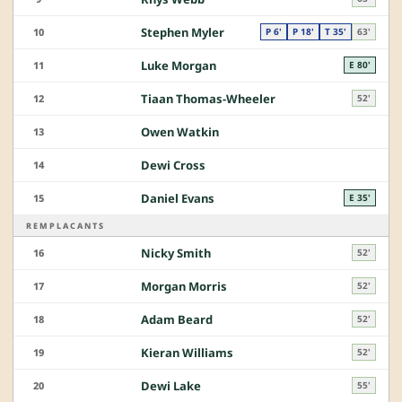
Stephen Myler
10
P 6'
P 18'
T 35'
63'
Luke Morgan
11
E 80'
Tiaan Thomas-Wheeler
12
52'
Owen Watkin
13
Dewi Cross
14
Daniel Evans
15
E 35'
REMPLACANTS
Nicky Smith
16
52'
Morgan Morris
17
52'
Adam Beard
18
52'
Kieran Williams
19
52'
Dewi Lake
20
55'