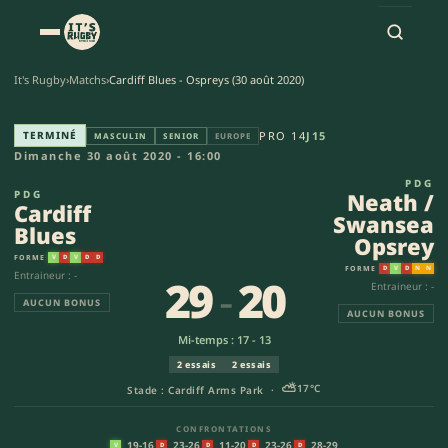
It's Rugby
›
Matchs
›
Cardiff Blues - Ospreys (30 août 2020)
Cardiff Blues - Neath / Swans
TERMINÉ
PRO 14
J15
MASCULIN
SENIOR
EUROPE
Dimanche 30 août 2020 - 16:00
PDG
PDG
Neath /
Cardiff
Swansea
Blues
Opsrey
FORME
V
D
V
D
D
FORME
D
V
D
N
N
Entraineur : -
29
-
20
Entraineur : -
AUCUN BONUS
AUCUN BONUS
Mi-temps : 17 - 13
2 essais
2 essais
⛅
17°C
Stade : Cardiff Arms Park ·
CONFRONTATIONS
19-16
23-26
11-20
23-26
28-29
V
D
D
D
D