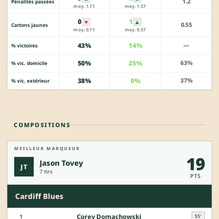
1.2
Pénalités passées
moy. 1.71
moy. 1.57
0
1
▼
▲
0.55
Cartons jaunes
moy. 0.71
moy. 0.57
43%
14%
—
% victoires
50%
25%
63%
% vic. domicile
38%
0%
37%
% vic. extérieur
COMPOSITIONS
MEILLEUR MARQUEUR
19
Jason Tovey
JT
7 tirs
PTS
Cardiff Blues
Corey Domachowski
1
55'