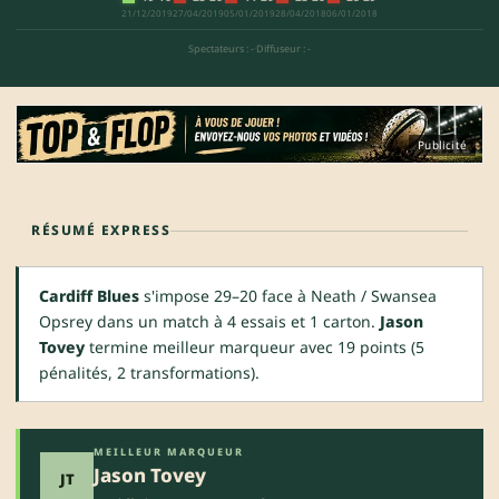
21/12/2019
27/04/2019
05/01/2019
28/04/2018
06/01/2018
Spectateurs : -
·
Diffuseur : -
Publicité
RÉSUMÉ EXPRESS
Cardiff Blues
s'impose 29–20 face à Neath / Swansea
Opsrey dans un match à 4 essais et 1 carton.
Jason
Tovey
termine meilleur marqueur avec 19 points (5
pénalités, 2 transformations).
MEILLEUR MARQUEUR
Jason Tovey
JT