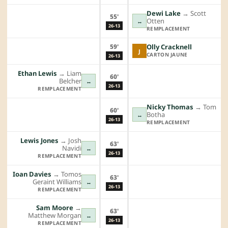
Dewi Lake
→︎
Scott
55'
Otten
↔
26-13
REMPLACEMENT
59'
Olly Cracknell
J
CARTON JAUNE
26-13
Ethan Lewis
→︎
Liam
60'
Belcher
↔
26-13
REMPLACEMENT
Nicky Thomas
→︎
Tom
60'
Botha
↔
26-13
REMPLACEMENT
Lewis Jones
→︎
Josh
63'
Navidi
↔
26-13
REMPLACEMENT
Ioan Davies
→︎
Tomos
63'
Geraint Williams
↔
26-13
REMPLACEMENT
Sam Moore
→︎
63'
Matthew Morgan
↔
26-13
REMPLACEMENT