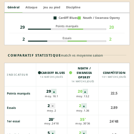
Général
Attaque
Jeu au pied
Discipline
Cardiff Blues
Neath / Swansea Opsrey
Points marqués
29
20
Essais
2
2
COMPARATIF STATISTIQUE
match vs moyenne saison
NEATH /
CARDIFF BLUES
SWANSEA
COMPÉTITION
INDICATEUR
14 MATCHS JOUÉS
OPSREY
101 MATCHS JOUÉS
14 MATCHS JOUÉS
29
20
▲
▲
22.5
Points marqués
moy. 18.1
moy. 13.2
2
2
▲
=
2.89
Essais
moy. 2
moy. 1.36
20'
35'
24'48
1er essai
moy. 24'18
moy. 30'36
5
2
▲
▲