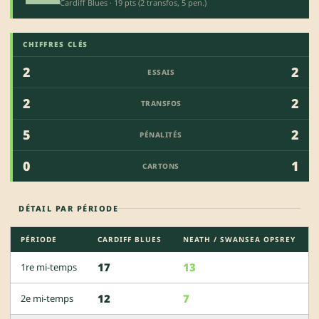
Cardiff Blues · 19 pts (2 transfos, 5 pen.)
CHIFFRES CLÉS
2
2
ESSAIS
2
2
TRANSFOS
5
2
PÉNALITÉS
0
1
CARTONS
DÉTAIL PAR PÉRIODE
PÉRIODE
CARDIFF BLUES
NEATH / SWANSEA OPSREY
17
13
1re mi-temps
12
7
2e mi-temps