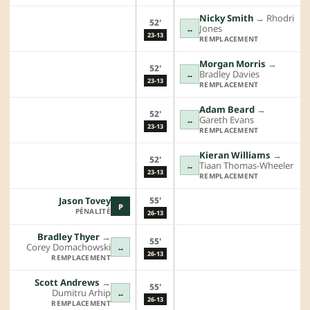
Nicky Smith
→︎
Rhodri
52'
Jones
↔
23-13
REMPLACEMENT
Morgan Morris
→︎
52'
Bradley Davies
↔
23-13
REMPLACEMENT
Adam Beard
→︎
52'
Gareth Evans
↔
23-13
REMPLACEMENT
Kieran Williams
→︎
52'
Tiaan Thomas-Wheeler
↔
23-13
REMPLACEMENT
55'
Jason Tovey
P
PÉNALITÉ
26-13
Bradley Thyer
→︎
55'
Corey Domachowski
↔
26-13
REMPLACEMENT
Scott Andrews
→︎
55'
Dumitru Arhip
↔
26-13
REMPLACEMENT