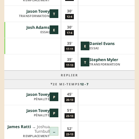
30'
Jason Tovey
T
TRANSFORMATION
12-6
30'
Josh Adams
E
ESSAI
17-6
35'
Daniel Evans
E
ESSAI
17-11
35'
Stephen Myler
T
TRANSFORMATION
17-13
REPLIER
2E MI-TEMPS
12 - 7
45'
Jason Tovey
P
PÉNALITÉ
20-13
51'
Jason Tovey
P
PÉNALITÉ
23-13
James Ratti
→︎
Joshua
52'
Turnbull
↔
23-13
REMPLACEMENT