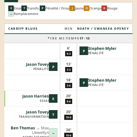
Essai
Transfo.
Pénalité / Drop
Jaune
Orange
Rouge
E
T
P
J
O
R
Remplacement
↔
CARDIFF BLUES
MIN
NEATH / SWANSEA OPSREY
1RE MI-TEMPS
17 - 13
6'
Stephen Myler
P
PÉNALITÉ
0-3
13'
Jason Tovey
P
PÉNALITÉ
3-3
18'
Stephen Myler
P
PÉNALITÉ
3-6
20'
Jason Harries
E
ESSAI
8-6
20'
Jason Tovey
T
TRANSFORMATION
10-6
Ben Thomas
→︎
Max
26'
Llewellyn
↔
10-6
REMPLACEMENT