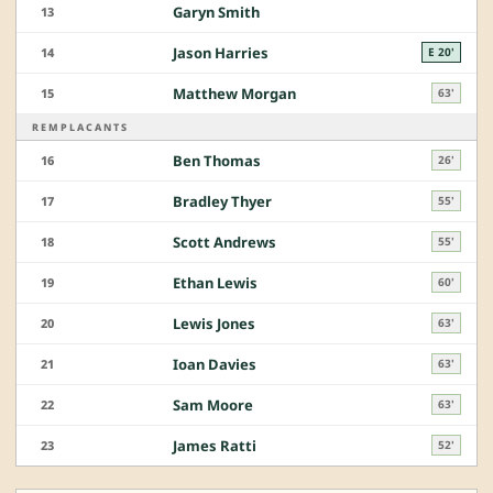
Garyn Smith
13
Jason Harries
14
E 20'
Matthew Morgan
15
63'
REMPLACANTS
Ben Thomas
16
26'
Bradley Thyer
17
55'
Scott Andrews
18
55'
Ethan Lewis
19
60'
Lewis Jones
20
63'
Ioan Davies
21
63'
Sam Moore
22
63'
James Ratti
23
52'