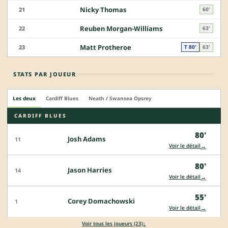
Nicky Thomas
21
60'
Reuben Morgan-Williams
22
63'
Matt Protheroe
23
T 80'
63'
STATS PAR JOUEUR
Les deux
Cardiff Blues
Neath / Swansea Opsrey
CARDIFF BLUES
80'
Josh Adams
11
→
Voir le détail
80'
Jason Harries
14
→
Voir le détail
55'
Corey Domachowski
1
→
Voir le détail
↓
Voir tous les joueurs (23)