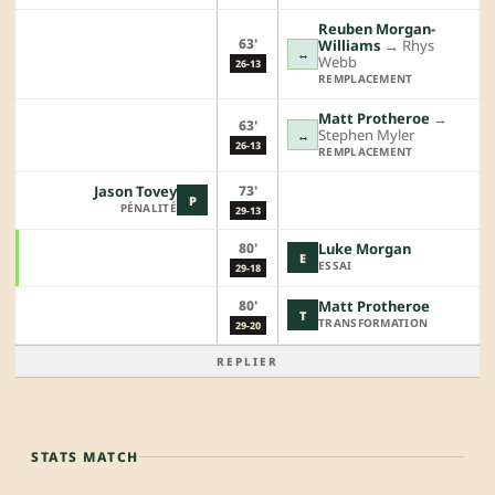
Reuben Morgan-
63'
Williams
→︎
Rhys
↔
Webb
26-13
REMPLACEMENT
Matt Protheroe
→︎
63'
Stephen Myler
↔
26-13
REMPLACEMENT
73'
Jason Tovey
P
PÉNALITÉ
29-13
80'
Luke Morgan
E
ESSAI
29-18
80'
Matt Protheroe
T
TRANSFORMATION
29-20
REPLIER
STATS MATCH