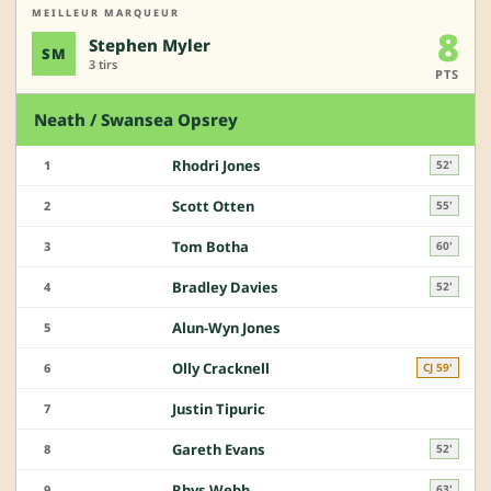
MEILLEUR MARQUEUR
8
Stephen Myler
SM
3 tirs
PTS
Neath / Swansea Opsrey
Rhodri Jones
1
52'
Scott Otten
2
55'
Tom Botha
3
60'
Bradley Davies
4
52'
Alun-Wyn Jones
5
Olly Cracknell
6
CJ 59'
Justin Tipuric
7
Gareth Evans
8
52'
Rhys Webb
9
63'