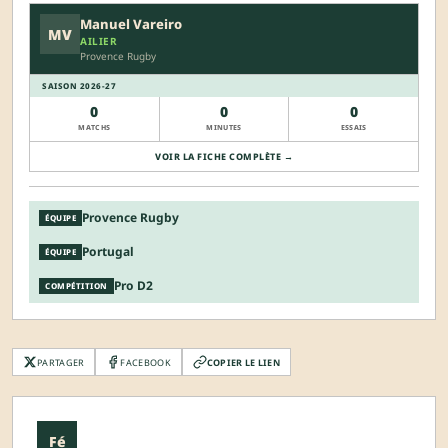
Manuel Vareiro
MV
AILIER
Provence Rugby
SAISON 2026-27
0
0
0
MATCHS
MINUTES
ESSAIS
VOIR LA FICHE COMPLÈTE →
Provence Rugby
ÉQUIPE
Portugal
ÉQUIPE
Pro D2
COMPÉTITION
PARTAGER
FACEBOOK
COPIER LE LIEN
Fé