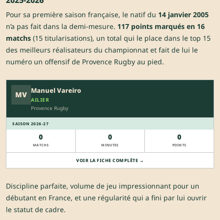
2025-2026
Pour sa première saison française, le natif du
14 janvier 2005
n’a pas fait dans la demi-mesure.
117 points marqués en 16
matchs
(15 titularisations), un total qui le place dans le top 15
des meilleurs réalisateurs du championnat et fait de lui le
numéro un offensif de Provence Rugby au pied.
Manuel Vareiro
MV
AILIER
Provence Rugby
SAISON 2026-27
0
0
0
MATCHS
MINUTES
POINTS
VOIR LA FICHE COMPLÈTE →
Discipline parfaite, volume de jeu impressionnant pour un
débutant en France, et une régularité qui a fini par lui ouvrir
le statut de cadre.