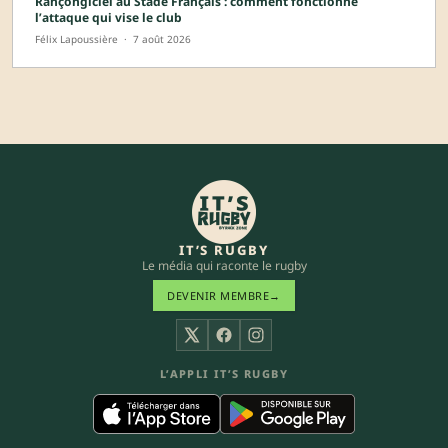
Rançongiciel au Stade Français : comment fonctionne
l’attaque qui vise le club
Félix Lapoussière
·
7 août 2026
IT’S RUGBY
Le média qui raconte le rugby
DEVENIR MEMBRE
→
X
Facebook
Instagram
L’APPLI IT’S RUGBY