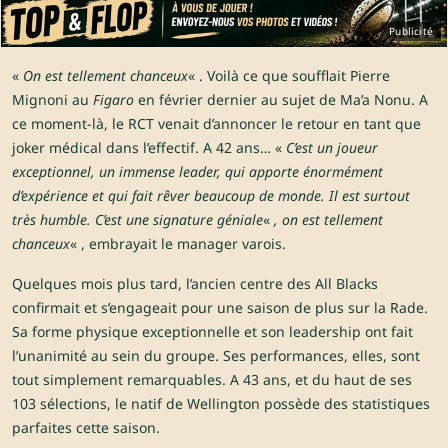
Publicité
«
On est tellement chanceux
« . Voilà ce que soufflait Pierre
Mignoni au
Figaro
en février dernier au sujet de Ma’a Nonu. A
ce moment-là, le RCT venait d’annoncer le retour en tant que
joker médical dans l’effectif. A 42 ans… «
C’est un joueur
exceptionnel, un immense leader, qui apporte énormément
d’expérience et qui fait rêver beaucoup de monde. Il est surtout
très humble. C’est une signature géniale
«
, on est tellement
chanceux
« , embrayait le manager varois.
Quelques mois plus tard, l’ancien centre des All Blacks
confirmait et s’engageait pour une saison de plus sur la Rade.
Sa forme physique exceptionnelle et son leadership ont fait
l’unanimité au sein du groupe. Ses performances, elles, sont
tout simplement remarquables. A 43 ans, et du haut de ses
103 sélections, le natif de Wellington possède des statistiques
parfaites cette saison.