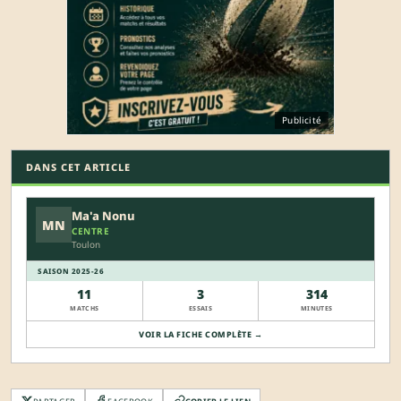
Publicité
DANS CET ARTICLE
Ma'a Nonu
MN
CENTRE
Toulon
SAISON 2025-26
11
3
314
MATCHS
ESSAIS
MINUTES
VOIR LA FICHE COMPLÈTE →