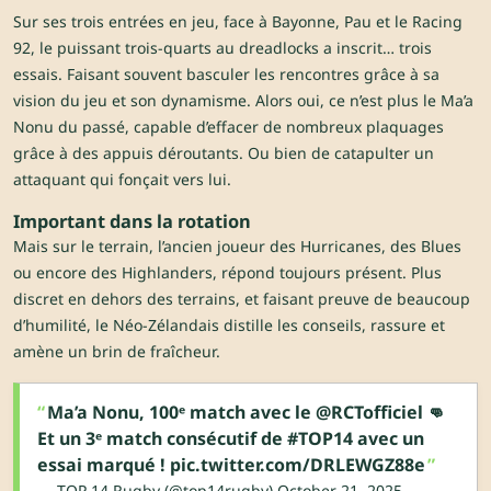
Sur ses trois entrées en jeu, face à Bayonne, Pau et le
Racing
92
, le puissant trois-quarts au dreadlocks a inscrit… trois
essais. Faisant souvent basculer les rencontres grâce à sa
vision du jeu et son dynamisme. Alors oui, ce n’est plus le Ma’a
Nonu du passé, capable d’effacer de nombreux plaquages
grâce à des appuis déroutants. Ou bien de catapulter un
attaquant qui fonçait vers lui.
Important dans la rotation
Mais sur le terrain, l’ancien joueur des Hurricanes, des Blues
ou encore des Highlanders, répond toujours présent. Plus
discret en dehors des terrains, et faisant preuve de beaucoup
d’humilité, le Néo-Zélandais distille les conseils, rassure et
amène un brin de fraîcheur.
Ma’a Nonu, 100ᵉ match avec le
@RCTofficiel
👊
Et un 3ᵉ match consécutif de
#TOP14
avec un
essai marqué !
pic.twitter.com/DRLEWGZ88e
— TOP 14 Rugby (@top14rugby)
October 21, 2025