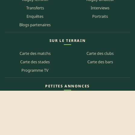
Transferts
Interviews
Enquêtes
Portraits
Blogs partenaires
SUR LE TERRAIN
Carte des matchs
Carte des clubs
Carte des stades
Carte des bars
Programme TV
PETITES ANNONCES
Annonces clubs
Annonces joueurs
Annonces staff
Agenda des bars
Référencer mon bar