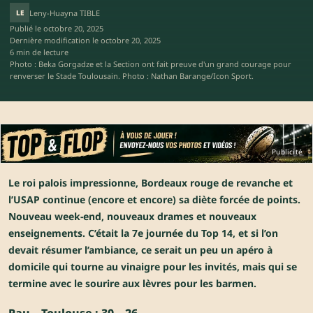
LE
Leny-Huayna TIBLE
Publié le
octobre 20, 2025
Dernière modification le
octobre 20, 2025
6 min de lecture
Photo : Beka Gorgadze et la Section ont fait preuve d'un grand courage pour
renverser le Stade Toulousain. Photo : Nathan Barange/Icon Sport.
Publicité
Le roi palois impressionne, Bordeaux rouge de revanche et
l’USAP continue (encore et encore) sa diète forcée de points.
Nouveau week-end, nouveaux drames et nouveaux
enseignements. C’était la 7e journée du Top 14, et si l’on
devait résumer l’ambiance, ce serait un peu un apéro à
domicile qui tourne au vinaigre pour les invités, mais qui se
termine avec le sourire aux lèvres pour les barmen.