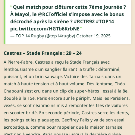
Quel match pour clôturer cette 7ème journée ?
À Mayol, le
@RCTofficiel
s'impose avec le bonus
décroché après la sirène ?
#RCTR92
#TOP14
pic.twitter.com/HGTb6KrbNE
— TOP 14 Rugby (@top14rugby)
October 19, 2025
Castres – Stade Français : 29 – 24
À Pierre-Fabre, Castres a reçu le Stade Français avec
l’enthousiasme d’un sanglier flairant la truffe : déterminé,
puissant, et un brin sauvage. Victoire des Tarnais dans un
match à haute tension et à haut volume. Dès l’entame, Théo
Chabouni s’est cru dans un clip de super-héros : essai à la 8e,
doublé à la 15e, Paris encore sur le périph’. Mais les Parisiens,
vexés, se sont néanmoins mis à remonter les files de voitures
en scooter bridé. En seconde période, Castres serre les dents,
les poings et les plaquages. Geoffrey Palis y va de son essai
acrobatique, comme pour rappeler que la maison tarnaise
n’est pas à vendre. Paris pousse jusqu’à la dernière sirène,