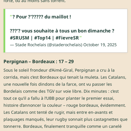
forte, ou au moins sans torrent.
? Pour ?'????? du maillot !
???'? vous souhaite à tous un bon dimanche ?
#SRUSM
|
#Top14
|
#FievreSR
— Stade Rochelais (@staderochelais)
October 19, 2025
Perpignan – Bordeaux : 17 – 29
Sous le soleil frondeur d’Aimé-Giral, Perpignan a cru à la
corrida, mais c’est Bordeaux qui tenait la muleta. Les Catalans,
une nouvelle fois dindons de la farce, ont vu passer les
Bordelais comme des TGV sur voie libre. Dix minutes : c’est
tout ce qu’il a fallu à l’UBB pour planter le premier essai,
histoire d’annoncer la couleur – rouge bordeaux, évidemment.
Les Catalans ont tenté de rugir, mais entre en-avants et
plaquages manqués, leur rugby sonnait plus castagnettes que
tonnerre. Bordeaux, finalement tranquille comme un canelé