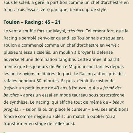
sous le soleil, a géré la partition comme un chef d’orchestre en
tong : trois essais, zéro panique, beaucoup de style.
Toulon – Racing : 45 – 21
Le vent a soufflé fort sur Mayol, très fort. Tellement fort, que le
Racing a semblé s’envoler quand les Toulonnais attaquaient.
Toulon a commencé comme un chef d’orchestre en verve :
plusieurs essais ciselés, un moulin à broyer la défense
adverse et une domination tangible. Cette année, il paraît
même que les joueurs de Pierre Mignoni sont lancés depuis
les porte-avions militaires du port. Le Racing a donc pris des
rafales pendant 80 minutes. Et puis, c’était l’occasion de
(re)voir un petit jeune de 43 ans à l’œuvre, qui a «
fermé des
bouches
» après un essai en mode taureau sous testostérone
de synthèse. Le Racing, qui affiche tout de même de «
beaux
progrès
» – selon là où on place le curseur – a vu ses ambitions
fondre comme neige au soleil : un match à oublier (ou à
transformer en stage de réflexions).