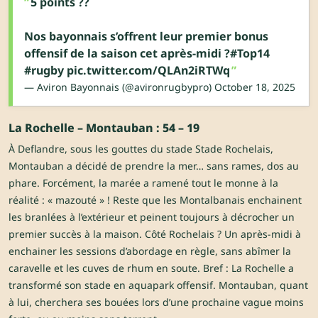
5 points ??
Nos bayonnais s’offrent leur premier bonus
offensif de la saison cet après-midi ?
#Top14
#rugby
pic.twitter.com/QLAn2iRTWq
— Aviron Bayonnais (@avironrugbypro)
October 18, 2025
La Rochelle – Montauban : 54 – 19
À Deflandre, sous les gouttes du stade Stade Rochelais,
Montauban a décidé de prendre la mer… sans rames, dos au
phare. Forcément, la marée a ramené tout le monne à la
réalité : « mazouté » ! Reste que les Montalbanais enchainent
les branlées à l’extérieur et peinent toujours à décrocher un
premier succès à la maison. Côté Rochelais ? Un après-midi à
enchainer les sessions d’abordage en règle, sans abîmer la
caravelle et les cuves de rhum en soute. Bref : La Rochelle a
transformé son stade en aquapark offensif. Montauban, quant
à lui, cherchera ses bouées lors d’une prochaine vague moins