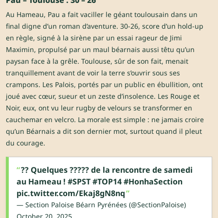
Pau – Toulouse : 30 – 26
Au Hameau, Pau a fait vaciller le géant toulousain dans un
final digne d’un roman d’aventure. 30-26, score d’un hold-up
en règle, signé à la sirène par un essai rageur de Jimi
Maximin, propulsé par un maul béarnais aussi têtu qu’un
paysan face à la grêle. Toulouse, sûr de son fait, menait
tranquillement avant de voir la terre s’ouvrir sous ses
crampons. Les Palois, portés par un public en ébullition, ont
joué avec cœur, sueur et un zeste d’insolence. Les Rouge et
Noir, eux, ont vu leur rugby de velours se transformer en
cauchemar en velcro. La morale est simple : ne jamais croire
qu’un Béarnais a dit son dernier mot, surtout quand il pleut
du courage.
?? Quelques ????? de la rencontre de samedi
au Hameau !
#SPST
#TOP14
#HonhaSection
pic.twitter.com/Ekaj8gN8nq
— Section Paloise Béarn Pyrénées (@SectionPaloise)
October 20, 2025