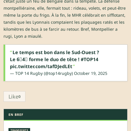
c’était juste un feu de Bengale dans la tempête. La défense
montpelliéraine, elle, fermait tout : rideau, volets, et peut-être
même la porte du frigo. À la fin, le MHR célébrait en sifflotant,
tandis que les Lyonnais comptaient les plaquages ratés et les
kilomètres de bus à se farcir au retour. Bref, Montpellier a
rugi, Lyon a miaulé.
Le temps est bon dans le Sud-Ouest ?
Le 6⃣4⃣ forme le duo de tête !
#TOP14
pic.twitter.com/tafDJedLEt
— TOP 14 Rugby (@top14rugby)
October 19, 2025
Like
0
EN BREF
TRANSFERTS