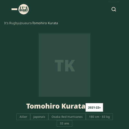
It's Rugby
›
Joueurs
›
Tomohiro Kurata
TK
Tomohiro Kurata
2021-22
▾
Ailier
Japonais
Osaka Red Hurricanes
180 cm · 83 kg
32 ans