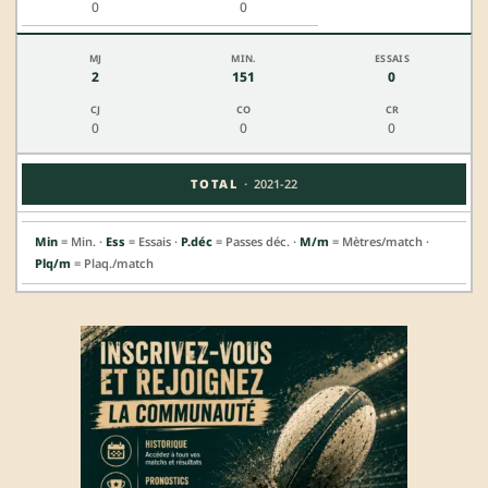
0
0
2
151
0
0
0
0
·
TOTAL
2021-22
Min
= Min. ·
Ess
= Essais ·
P.déc
= Passes déc. ·
M/m
= Mètres/match ·
Plq/m
= Plaq./match