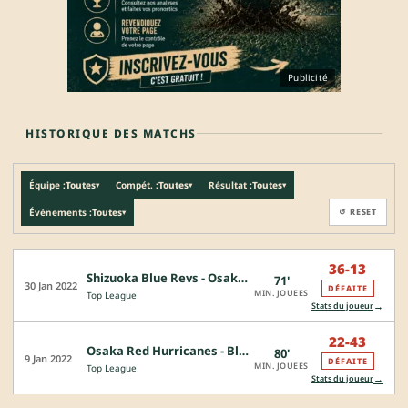
Publicité
HISTORIQUE DES MATCHS
Équipe :
Toutes
Compét. :
Toutes
Résultat :
Toutes
▾
▾
▾
Événements :
Toutes
↺ RESET
▾
36-13
Shizuoka Blue Revs - Osaka Red Hurricanes
71'
30 Jan 2022
DÉFAITE
MIN. JOUEES
Top League
→
Stats du joueur
22-43
Osaka Red Hurricanes - Black Rams Tokyo
80'
9 Jan 2022
DÉFAITE
MIN. JOUEES
Top League
→
Stats du joueur