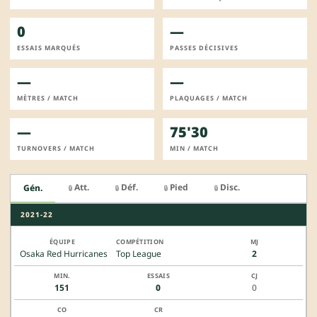
0
—
ESSAIS MARQUÉS
PASSES DÉCISIVES
—
—
MÈTRES / MATCH
PLAQUAGES / MATCH
—
75'30
TURNOVERS / MATCH
MIN / MATCH
Att.
Déf.
Pied
Disc.
Gén.
🔒
🔒
🔒
🔒
2021-22
Osaka Red Hurricanes
Top League
2
151
0
0