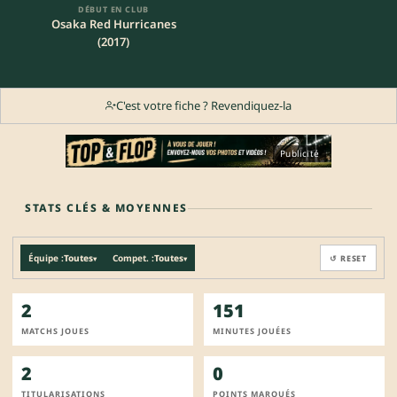
DÉBUT EN CLUB
Osaka Red Hurricanes
(2017)
C'est votre fiche ? Revendiquez-la
Publicité
STATS CLÉS & MOYENNES
Équipe :
Toutes
Compet. :
Toutes
↺ RESET
▾
▾
2
151
MATCHS JOUES
MINUTES JOUÉES
2
0
TITULARISATIONS
POINTS MARQUÉS