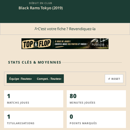
DÉBUT EN CLUB
Black Rams Tokyo (2019)
C'est votre fiche ? Revendiquez-la
Publicité
STATS CLÉS & MOYENNES
Équipe :
Toutes
Compet. :
Toutes
↺ RESET
▾
▾
1
80
MATCHS JOUES
MINUTES JOUÉES
1
0
TITULARISATIONS
POINTS MARQUÉS