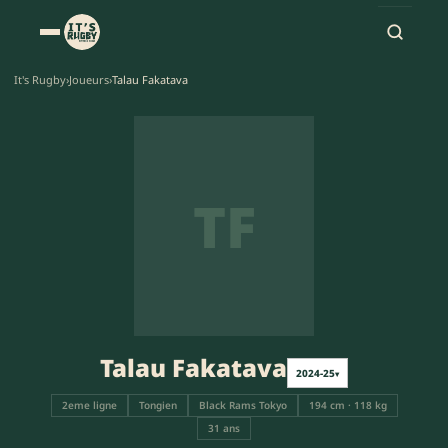
It's Rugby
›
Joueurs
›
Talau Fakatava
TF
Talau Fakatava
2024-25
▾
2eme ligne
Tongien
Black Rams Tokyo
194 cm · 118 kg
31 ans