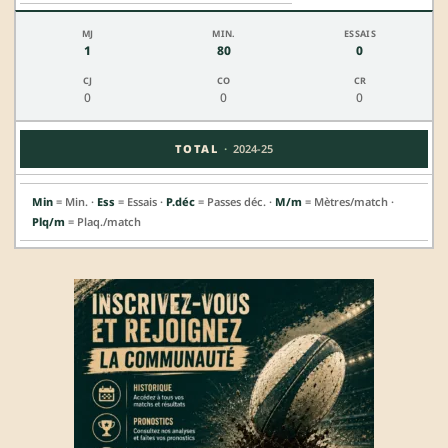
1
80
0
0
0
0
·
TOTAL
2024-25
Min
= Min. ·
Ess
= Essais ·
P.déc
= Passes déc. ·
M/m
= Mètres/match ·
Plq/m
= Plaq./match