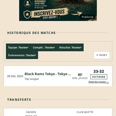
Publicité
HISTORIQUE DES MATCHS
Équipe :
Toutes
Compét. :
Toutes
Résultat :
Toutes
▾
▾
▾
Événements :
Toutes
↺ RESET
▾
33-32
Black Rams Tokyo - Tokyo Sungoliath
80'
28 Déc 2024
VICTOIRE
MIN. JOUEES
Top League
→
Stats du joueur
TRANSFERTS