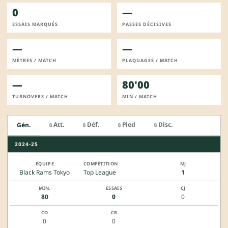
0
—
ESSAIS MARQUÉS
PASSES DÉCISIVES
—
—
MÈTRES / MATCH
PLAQUAGES / MATCH
—
80'00
TURNOVERS / MATCH
MIN / MATCH
Att.
Déf.
Pied
Disc.
Gén.
🔒
🔒
🔒
🔒
2024-25
Black Rams Tokyo
Top League
1
80
0
0
0
0