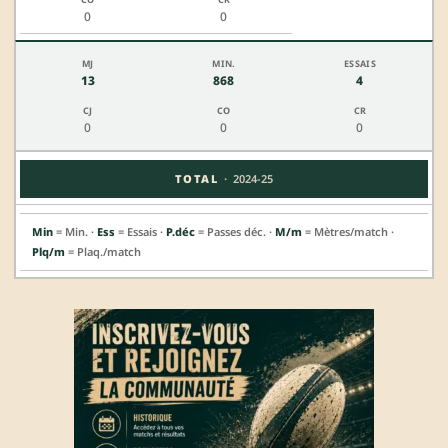
0
0
13
868
4
0
0
0
·
TOTAL
2024-25
Min
= Min. ·
Ess
= Essais ·
P.déc
= Passes déc. ·
M/m
= Mètres/match ·
Plq/m
= Plaq./match