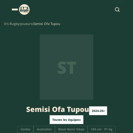
It's Rugby
›
Joueurs
›
Semisi Ofa Tupou
ST
Semisi Ofa Tupou
2024-25
▾
Toutes les équipes
▾
Centre
Australien
Black Rams Tokyo
183 cm · 91 kg