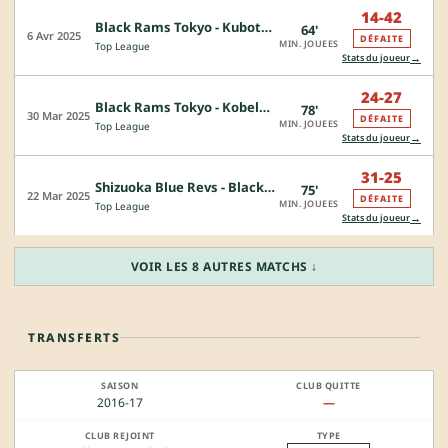
14-42
Black Rams Tokyo - Kubota Spears Funabashi Tokyo-Bay
64'
6 Avr 2025
DÉFAITE
MIN. JOUEES
Top League
→
Stats du joueur
24-27
Black Rams Tokyo - Kobelco Kobe Steelers
78'
30 Mar 2025
DÉFAITE
MIN. JOUEES
Top League
→
Stats du joueur
31-25
Shizuoka Blue Revs - Black Rams Tokyo
75'
22 Mar 2025
DÉFAITE
MIN. JOUEES
Top League
→
Stats du joueur
VOIR LES 8 AUTRES MATCHS ↓
TRANSFERTS
2016-17
—