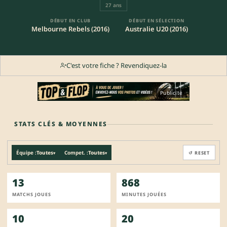
27 ans
DÉBUT EN CLUB
DÉBUT EN SÉLECTION
Melbourne Rebels (2016)
Australie U20 (2016)
C'est votre fiche ? Revendiquez-la
Publicité
STATS CLÉS & MOYENNES
Équipe :
Toutes
Compet. :
Toutes
↺ RESET
▾
▾
13
868
MATCHS JOUES
MINUTES JOUÉES
10
20