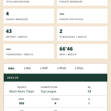
TITULARISATIONS
POINTS MARQUÉS
4
—
ESSAIS MARQUÉS
PASSES DÉCISIVES
43
2
MÈTRES / MATCH
PLAQUAGES / MATCH
—
66'46
TURNOVERS / MATCH
MIN / MATCH
Att.
Déf.
Pied
Disc.
Gén.
🔒
🔒
🔒
🔒
2024-25
Black Rams Tokyo
Top League
13
868
4
0