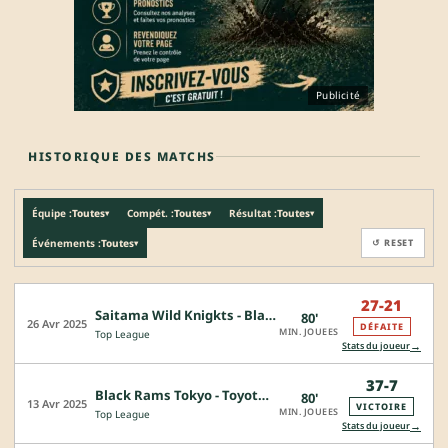
Publicité
HISTORIQUE DES MATCHS
Équipe :
Toutes
Compét. :
Toutes
Résultat :
Toutes
▾
▾
▾
Événements :
Toutes
↺ RESET
▾
27-21
Saitama Wild Knigkts - Black Rams Tokyo
80'
26 Avr 2025
DÉFAITE
MIN. JOUEES
Top League
→
Stats du joueur
37-7
Black Rams Tokyo - Toyota Verblitz
80'
13 Avr 2025
VICTOIRE
MIN. JOUEES
Top League
→
Stats du joueur