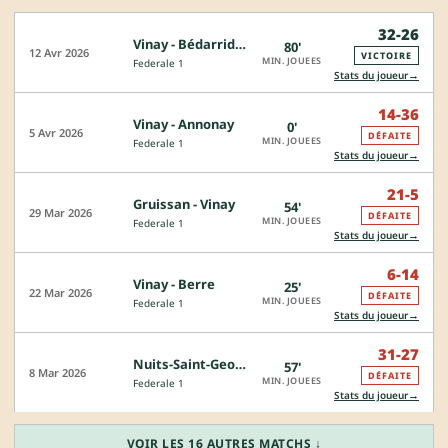
32-26
Vinay - Bédarrides Châteauneuf
80'
12 Avr 2026
VICTOIRE
MIN. JOUEES
Federale 1
→
Stats du joueur
14-36
Vinay - Annonay
0'
5 Avr 2026
DÉFAITE
MIN. JOUEES
Federale 1
→
Stats du joueur
21-5
Gruissan - Vinay
54'
29 Mar 2026
DÉFAITE
MIN. JOUEES
Federale 1
→
Stats du joueur
6-14
Vinay - Berre
25'
22 Mar 2026
DÉFAITE
MIN. JOUEES
Federale 1
→
Stats du joueur
31-27
Nuits-Saint-Georges - Vinay
57'
8 Mar 2026
DÉFAITE
MIN. JOUEES
Federale 1
→
Stats du joueur
VOIR LES 16 AUTRES MATCHS ↓