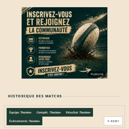
Publicité
HISTORIQUE DES MATCHS
Équipe :
Toutes
Compét. :
Toutes
Résultat :
Toutes
▾
▾
▾
Événements :
Toutes
↺ RESET
▾