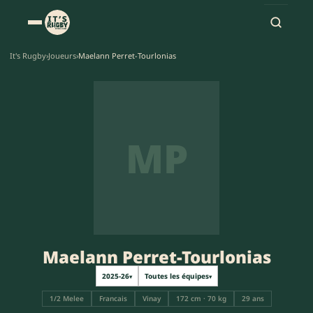
It's Rugby
›
Joueurs
›
Maelann Perret-Tourlonias
MP
Maelann Perret-Tourlonias
2025-26
Toutes les équipes
▾
▾
1/2 Melee
Francais
Vinay
172 cm · 70 kg
29 ans