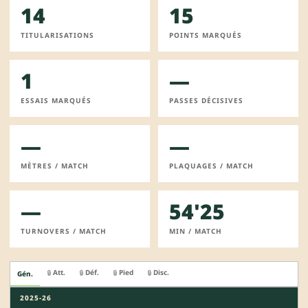
14
15
TITULARISATIONS
POINTS MARQUÉS
1
—
ESSAIS MARQUÉS
PASSES DÉCISIVES
—
—
MÈTRES / MATCH
PLAQUAGES / MATCH
—
54'25
TURNOVERS / MATCH
MIN / MATCH
Att.
Déf.
Pied
Disc.
🔒
🔒
🔒
🔒
Gén.
2025-26