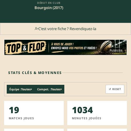
DÉBUT EN CLUB
Bourgoin (2017)
C'est votre fiche ? Revendiquez-la
Publicité
STATS CLÉS & MOYENNES
Équipe :
Toutes
Compet. :
Toutes
↺ RESET
▾
▾
19
1034
MATCHS JOUES
MINUTES JOUÉES