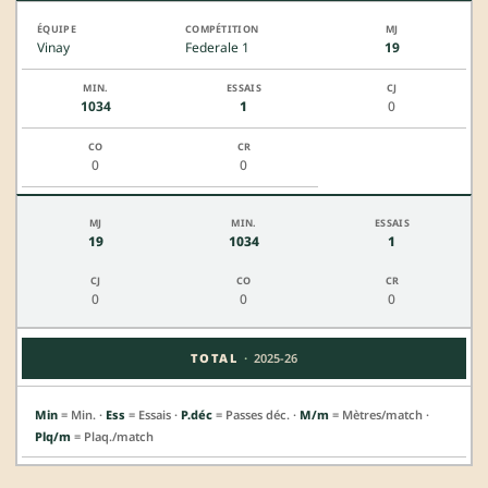
Vinay
Federale 1
19
1034
1
0
0
0
19
1034
1
0
0
0
·
TOTAL
2025-26
Min
= Min. ·
Ess
= Essais ·
P.déc
= Passes déc. ·
M/m
= Mètres/match ·
Plq/m
= Plaq./match