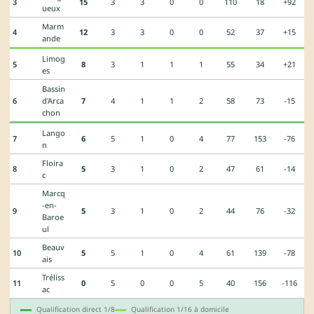
3
15
3
3
0
0
110
18
+92
ueux
Marm
4
12
3
3
0
0
52
37
+15
ande
Limog
5
8
3
1
1
1
55
34
+21
es
Bassin
6
d'Arca
7
4
1
1
2
58
73
-15
chon
Lango
7
6
5
1
0
4
77
153
-76
n
Floira
8
5
3
1
0
2
47
61
-14
c
Marcq
-en-
9
5
3
1
0
2
44
76
-32
Baroe
ul
Beauv
10
5
5
1
0
4
61
139
-78
ais
Tréliss
11
0
5
0
0
5
40
156
-116
ac
Qualification direct 1/8
Qualification 1/16 à domicile