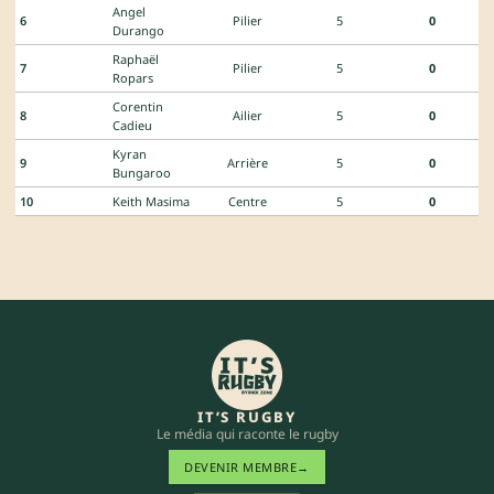
Angel
6
Pilier
5
0
Durango
Raphaël
7
Pilier
5
0
Ropars
Corentin
8
Ailier
5
0
Cadieu
Kyran
9
Arrière
5
0
Bungaroo
10
Keith Masima
Centre
5
0
IT’S RUGBY
Le média qui raconte le rugby
DEVENIR MEMBRE
→