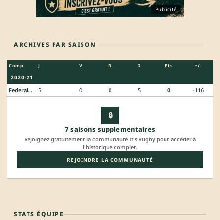
Publicité
ARCHIVES PAR SAISON
Comp.
J
V
N
D
Pts
+/-
2020-21
Federale 1
5
0
0
5
0
-116
🔒
7 saisons supplementaires
Rejoignez gratuitement la communauté It's Rugby pour accéder à
l'historique complet.
REJOINDRE LA COMMUNAUTÉ
STATS ÉQUIPE