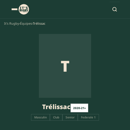
It's Rugby
›
Équipes
›
Trélissac
T
Trélissac
2020-21
▾
Masculin
Club
Senior
Federale 1