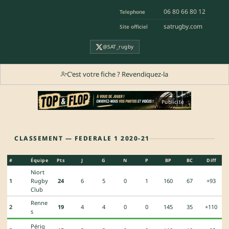
06 80 66 80 12
Telephone
satrugby.com
Site officiel
@SAT_rugby
C'est votre fiche ? Revendiquez-la
Publicité
CLASSEMENT — FEDERALE 1 2020-21
#
Équipe
Pts
J
G
N
P
BP
BC
Diff
Niort
1
Rugby
24
6
5
0
1
160
67
+93
Club
Renne
2
19
4
4
0
0
145
35
+110
s
Périg