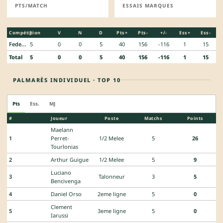
PTS/MATCH
ESSAIS MARQUES
Compétition
J
V
N
D
Pts+
Pts-
+/-
Ess+
Ess-
Federale 1
5
0
0
5
40
156
-116
1
15
Total
5
0
0
5
40
156
-116
1
15
PALMARÈS INDIVIDUEL · TOP 10
Pts
Ess.
MJ
#
Joueur
Poste
Matchs
Points
Maelann
1
Perret-
1/2 Melee
5
26
Tourlonias
2
Arthur Guigue
1/2 Melee
5
9
Luciano
3
Talonneur
3
5
Bencivenga
4
Daniel Orso
2eme ligne
5
0
Clement
5
3eme ligne
5
0
Iarussi