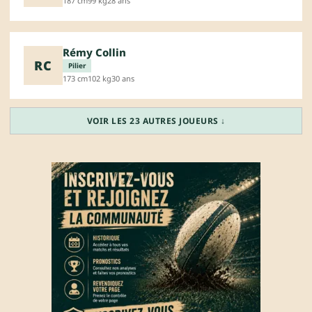
187 cm
99 kg
28 ans
Rémy Collin
RC
Pilier
173 cm
102 kg
30 ans
VOIR LES 23 AUTRES JOUEURS ↓