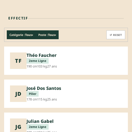
EFFECTIF
Catégorie :
Tous
Poste :
Tous
↺ RESET
▾
▾
Théo Faucher
TF
2eme Ligne
190 cm
103 kg
27 ans
José Dos Santos
JD
Pilier
178 cm
115 kg
25 ans
Julian Gabel
JG
2eme Ligne