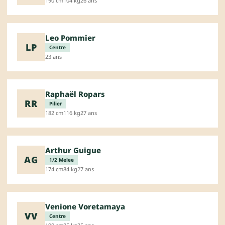
190 cm
104 kg
26 ans
Leo Pommier
LP
Centre
23 ans
Raphaël Ropars
RR
Pilier
182 cm
116 kg
27 ans
Arthur Guigue
AG
1/2 Melee
174 cm
84 kg
27 ans
Venione Voretamaya
VV
Centre