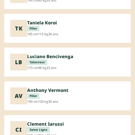
190 cm
85 kg
35 ans
Taniela Koroi
TK
Pilier
185 cm
115 kg
36 ans
Luciano Bencivenga
LB
Talonneur
173 cm
98 kg
33 ans
Anthony Vermont
AV
Pilier
190 cm
120 kg
30 ans
Clement Iarussi
CI
3eme Ligne