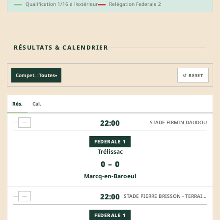
Qualification 1/16 à l'extérieur
Relégation Federale 2
RÉSULTATS & CALENDRIER
Compet. :
Toutes
↺ RESET
▾
Rés.
Cal.
22:00
—
—
STADE FIRMIN DAUDOU
FEDERALE 1
Trélissac
0
–
0
Marcq-en-Baroeul
22:00
—
—
STADE PIERRE BRISSON - TERRAIN HONNEUR
FEDERALE 1