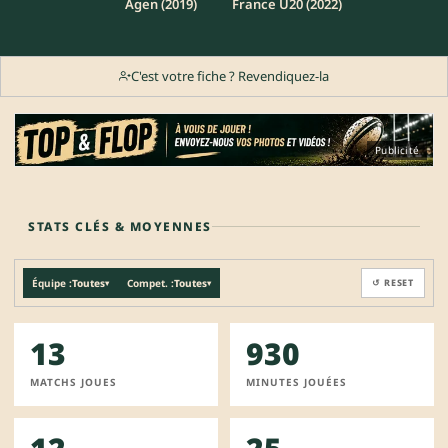
Agen (2019)
France U20 (2022)
C'est votre fiche ? Revendiquez-la
Publicité
STATS CLÉS & MOYENNES
Équipe :
Toutes
Compet. :
Toutes
↺ RESET
▾
▾
13
930
MATCHS JOUES
MINUTES JOUÉES