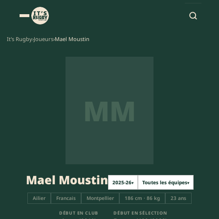
It's Rugby
›
Joueurs
›
Mael Moustin
MM
Mael Moustin
2025-26
Toutes les équipes
▾
▾
Ailier
Francais
Montpellier
186 cm · 86 kg
23 ans
DÉBUT EN CLUB
DÉBUT EN SÉLECTION