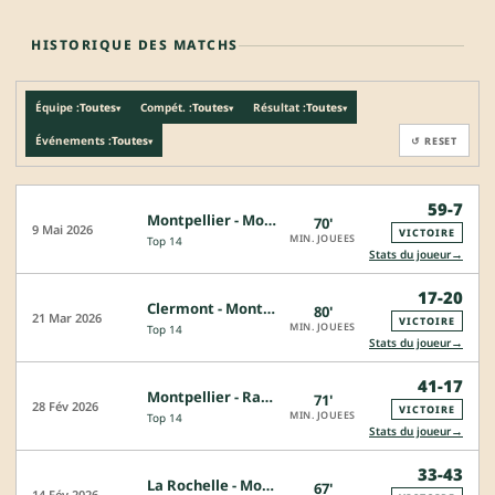
HISTORIQUE DES MATCHS
Équipe :
Toutes
Compét. :
Toutes
Résultat :
Toutes
▾
▾
▾
Événements :
Toutes
↺ RESET
▾
59-7
Montpellier - Montauban
70'
9 Mai 2026
VICTOIRE
MIN. JOUEES
Top 14
→
Stats du joueur
17-20
Clermont - Montpellier
80'
21 Mar 2026
VICTOIRE
MIN. JOUEES
Top 14
→
Stats du joueur
41-17
Montpellier - Racing 92
71'
28 Fév 2026
VICTOIRE
MIN. JOUEES
Top 14
→
Stats du joueur
33-43
La Rochelle - Montpellier
67'
14 Fév 2026