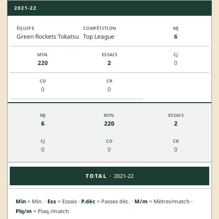
2021-22
Green Rockets Tokatsu
Top League
6
220
2
0
0
0
6
220
2
0
0
0
·
TOTAL
2021-22
Min
= Min. ·
Ess
= Essais ·
P.déc
= Passes déc. ·
M/m
= Mètres/match ·
Plq/m
= Plaq./match