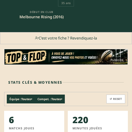
35 ans
DÉBUT EN CLUB
Melbourne Rising (2016)
C'est votre fiche ? Revendiquez-la
Publicité
STATS CLÉS & MOYENNES
Équipe :
Toutes
Compet. :
Toutes
↺ RESET
▾
▾
6
220
MATCHS JOUES
MINUTES JOUÉES