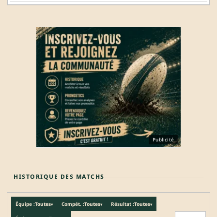
Publicité
HISTORIQUE DES MATCHS
Équipe :
Toutes
Compét. :
Toutes
Résultat :
Toutes
▾
▾
▾