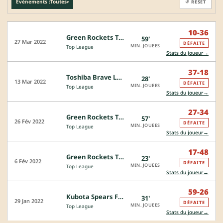
Événements :
Toutes
↺ RESET
▾
10-36
Green Rockets Tokatsu - Toyota Verblitz
59'
27 Mar 2022
DÉFAITE
MIN. JOUEES
Top League
→
Stats du joueur
37-18
Toshiba Brave Lupus Tokyo - Green Rockets Tokatsu
28'
13 Mar 2022
DÉFAITE
MIN. JOUEES
Top League
→
Stats du joueur
27-34
Green Rockets Tokatsu - Shizuoka Blue Revs
57'
26 Fév 2022
DÉFAITE
MIN. JOUEES
Top League
→
Stats du joueur
17-48
Green Rockets Tokatsu - Kobelco Kobe Steelers
23'
6 Fév 2022
DÉFAITE
MIN. JOUEES
Top League
→
Stats du joueur
59-26
Kubota Spears Funabashi Tokyo-Bay - Green Rockets Tokatsu
31'
29 Jan 2022
DÉFAITE
MIN. JOUEES
Top League
→
Stats du joueur