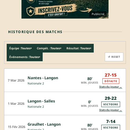
Publicité
HISTORIQUE DES MATCHS
Équipe :
Toutes
Compét. :
Toutes
Résultat :
Toutes
▾
▾
▾
Événements :
Toutes
↺ RESET
▾
27-15
Nantes - Langon
80'
7 Mar 2026
DÉFAITE
MIN. JOUEES
Nationale 2
→
Stats du joueur
29-22
Langon - Salles
0'
1 Mar 2026
VICTOIRE
MIN. JOUEES
Nationale 2
→
Stats du joueur
7-14
Graulhet - Langon
80'
15 Fév 2026
VICTOIRE
MIN. JOUEES
Nationale 2