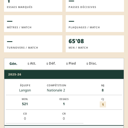
1
—
ESSAIS MARQUÉS
PASSES DÉCISIVES
—
—
MÈTRES / MATCH
PLAQUAGES / MATCH
—
65'08
TURNOVERS / MATCH
MIN / MATCH
Att.
Déf.
Pied
Disc.
Gén.
🔒
🔒
🔒
🔒
2025-26
Langon
Nationale 2
8
521
1
1
0
0