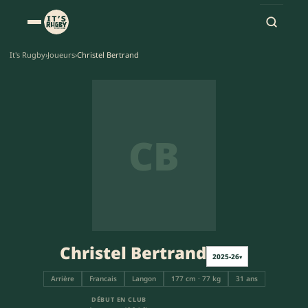
It's Rugby
›
Joueurs
›
Christel Bertrand
CB
Christel Bertrand
2025-26
▾
Arrière
Francais
Langon
177 cm · 77 kg
31 ans
DÉBUT EN CLUB