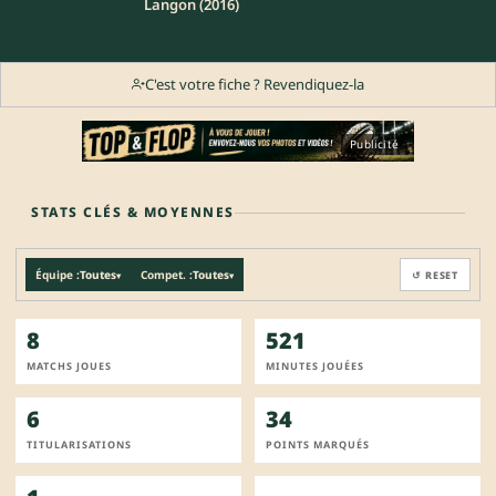
Langon (2016)
C'est votre fiche ? Revendiquez-la
Publicité
STATS CLÉS & MOYENNES
Équipe :
Toutes
Compet. :
Toutes
↺ RESET
▾
▾
8
521
MATCHS JOUES
MINUTES JOUÉES
6
34
TITULARISATIONS
POINTS MARQUÉS