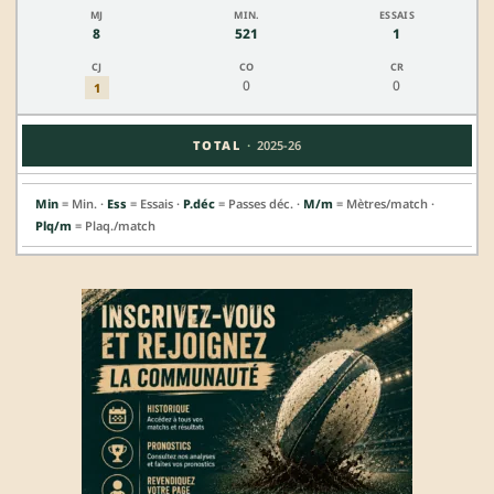
8
521
1
0
0
1
·
TOTAL
2025-26
Min
= Min. ·
Ess
= Essais ·
P.déc
= Passes déc. ·
M/m
= Mètres/match ·
Plq/m
= Plaq./match