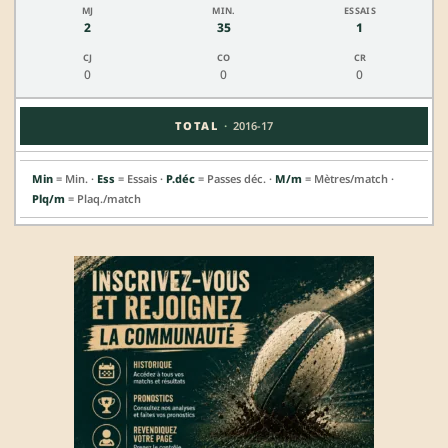
2
35
1
0
0
0
·
TOTAL
2016-17
Min
= Min. ·
Ess
= Essais ·
P.déc
= Passes déc. ·
M/m
= Mètres/match ·
Plq/m
= Plaq./match