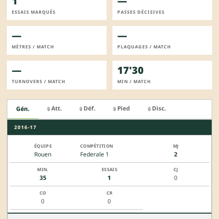
1
—
ESSAIS MARQUÉS
PASSES DÉCISIVES
—
—
MÈTRES / MATCH
PLAQUAGES / MATCH
—
17'30
TURNOVERS / MATCH
MIN / MATCH
Att.
Déf.
Pied
Disc.
Gén.
🔒
🔒
🔒
🔒
2016-17
Rouen
Federale 1
2
35
1
0
0
0