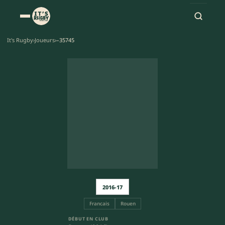
It's Rugby
›
Joueurs
›
–35745
2016-17
Francais
Rouen
DÉBUT EN CLUB