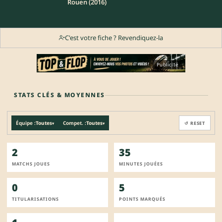
Rouen (2016)
C'est votre fiche ? Revendiquez-la
Publicité
STATS CLÉS & MOYENNES
Équipe :
Toutes
Compet. :
Toutes
↺ RESET
▾
▾
2
35
MATCHS JOUES
MINUTES JOUÉES
0
5
TITULARISATIONS
POINTS MARQUÉS