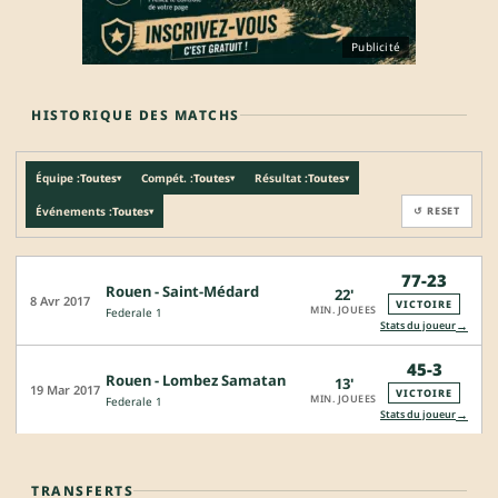
Publicité
HISTORIQUE DES MATCHS
Équipe :
Toutes
Compét. :
Toutes
Résultat :
Toutes
▾
▾
▾
Événements :
Toutes
↺ RESET
▾
77-23
Rouen - Saint-Médard
22'
8 Avr 2017
VICTOIRE
MIN. JOUEES
Federale 1
→
Stats du joueur
45-3
Rouen - Lombez Samatan
13'
19 Mar 2017
VICTOIRE
MIN. JOUEES
Federale 1
→
Stats du joueur
TRANSFERTS