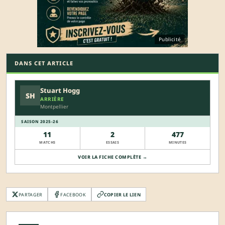
Publicité
DANS CET ARTICLE
Stuart Hogg
SH
ARRIÈRE
Montpellier
SAISON 2025-26
11
2
477
MATCHS
ESSAIS
MINUTES
VOIR LA FICHE COMPLÈTE →
PARTAGER
FACEBOOK
COPIER LE LIEN