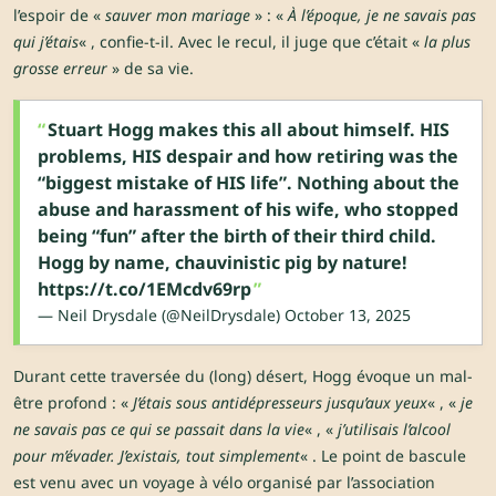
l’espoir de «
sauver mon mariage
» : «
À l’époque, je ne savais pas
qui j’étais
« , confie-t-il. Avec le recul, il juge que c’était «
la plus
grosse erreur
» de sa vie.
Stuart Hogg makes this all about himself. HIS
problems, HIS despair and how retiring was the
“biggest mistake of HIS life”. Nothing about the
abuse and harassment of his wife, who stopped
being “fun” after the birth of their third child.
Hogg by name, chauvinistic pig by nature!
https://t.co/1EMcdv69rp
— Neil Drysdale (@NeilDrysdale)
October 13, 2025
Durant cette traversée du (long) désert, Hogg évoque un mal-
être profond : «
J’étais sous antidépresseurs jusqu’aux yeux
« , «
je
ne savais pas ce qui se passait dans la vie
« , «
j’utilisais l’alcool
pour m’évader. J’existais, tout simplement
« . Le point de bascule
est venu avec un voyage à vélo organisé par l’association