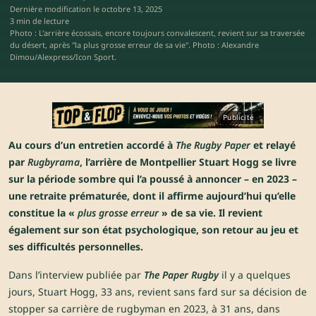
Dernière modification le
octobre 13, 2025
3 min de lecture
Photo : L'arrière écossais, encore toujours convalescent, revient sur sa traversée
du désert, après "la plus grosse erreur de sa vie". Photo : Alexandre
Dimou/Alexpress/Icon Sport.
Publicité
Au cours d’un entretien accordé à
The Rugby Paper
et relayé
par
Rugbyrama
, l’arrière de Montpellier Stuart Hogg se livre
sur la période sombre qui l’a poussé à annoncer – en 2023 –
une retraite prématurée, dont il affirme aujourd’hui qu’elle
constitue la «
plus grosse erreur
» de sa vie. Il revient
également sur son état psychologique, son retour au jeu et
ses difficultés personnelles.
Dans l’interview publiée par
The Paper Rugby
il y a quelques
jours, Stuart Hogg, 33 ans, revient sans fard sur sa décision de
stopper sa carrière de rugbyman en 2023, à 31 ans, dans