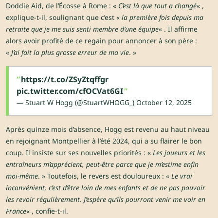
Doddie Aid, de l’Écosse à Rome : «
C’est là que tout a changé
« ,
explique-t-il, soulignant que c’est «
la première fois depuis ma
retraite que je me suis senti membre d’une équipe
« . Il affirme
alors avoir profité de ce regain pour annoncer à son père :
«
J’ai fait la plus grosse erreur de ma vie
. »
https://t.co/ZSyZtqffgr
pic.twitter.com/cfOCVat6GI
— Stuart W Hogg (@StuartWHOGG_)
October 12, 2025
Après quinze mois d’absence, Hogg est revenu au haut niveau
en rejoignant Montpellier à l’été 2024, qui a su flairer le bon
coup. Il insiste sur ses nouvelles priorités : «
Les joueurs et les
entraîneurs m’apprécient, peut-être parce que je m’estime enfin
moi-même
. » Toutefois, le revers est douloureux : «
Le vrai
inconvénient, c’est d’être loin de mes enfants et de ne pas pouvoir
les revoir régulièrement. J’espère qu’ils pourront venir me voir en
France
« , confie-t-il.