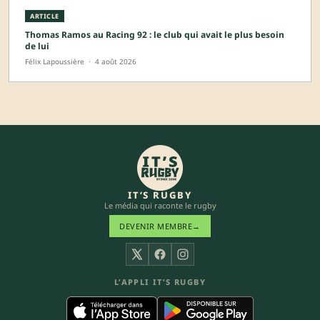
ARTICLE
Thomas Ramos au Racing 92 : le club qui avait le plus besoin
de lui
Félix Lapoussière
·
4 août 2026
IT’S RUGBY
Le média qui raconte le rugby
DEVENIR MEMBRE
→
X
Facebook
Instagram
L’APPLI IT’S RUGBY