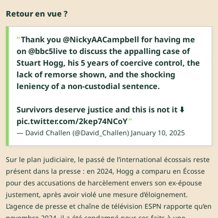
Retour en vue ?
Thank you
@NickyAACampbell
for having me
on
@bbc5live
to discuss the appalling case of
Stuart Hogg, his 5 years of coercive control, the
lack of remorse shown, and the shocking
leniency of a non-custodial sentence.
Survivors deserve justice and this is not it ⬇️
pic.twitter.com/2kep74NCoY
— David Challen (@David_Challen)
January 10, 2025
Sur le plan judiciaire, le passé de l’international écossais reste
présent dans la presse : en 2024, Hogg a comparu en Écosse
pour des accusations de harcèlement envers son ex-épouse
justement, après avoir violé une mesure d’éloignement.
L’agence de presse et chaîne de télévision ESPN rapporte qu’en
novembre 2024, il a été condamné pour ces faits à une