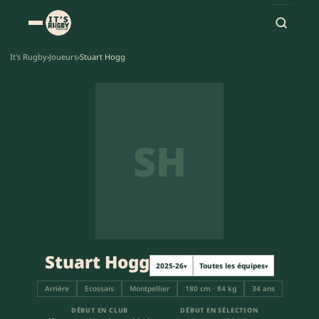
It's Rugby
›
Joueurs
›
Stuart Hogg
SH
Stuart Hogg
2025-26
Toutes les équipes
▾
▾
Arrière
Ecossais
Montpellier
180 cm · 84 kg
34 ans
DÉBUT EN CLUB
DÉBUT EN SÉLECTION