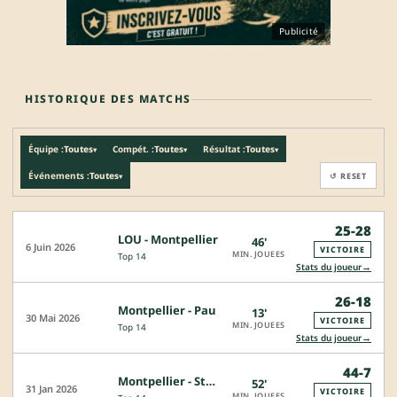
Publicité
HISTORIQUE DES MATCHS
Équipe :
Toutes
Compét. :
Toutes
Résultat :
Toutes
▾
▾
▾
Événements :
Toutes
↺ RESET
▾
25-28
LOU - Montpellier
46'
6 Juin 2026
VICTOIRE
MIN. JOUEES
Top 14
→
Stats du joueur
26-18
Montpellier - Pau
13'
30 Mai 2026
VICTOIRE
MIN. JOUEES
Top 14
→
Stats du joueur
44-7
Montpellier - Stade Français
52'
31 Jan 2026
VICTOIRE
MIN. JOUEES