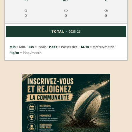
0
0
0
·
TOTAL
2025-26
Min
= Min. ·
Ess
= Essais ·
P.déc
= Passes déc. ·
M/m
= Mètres/match ·
Plq/m
= Plaq./match