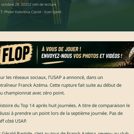
e
octobre 28, 2025
2 min de lecture
. Photo Valentina Claret - Icon Sport
t sur les réseaux sociaux, l’USAP a annoncé, dans un
traîneur Franck Azéma. Cette rupture fait suite au début de
du championnat avec zéro point.
istoire du Top 14 après huit journées. A titre de comparaison le
éussi à prendre un point lors de la septième journée. Pas de
aff côté USAP.
t Gérald Bastide, c’est au tour de Franck Azéma, revenu au club