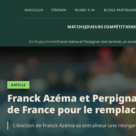
MASCULIN
FÉMININ
RUGBY À XV
BLOGS PARTENAIR
MATCHS
JOUEURS
COMPÉTITIONS
It's Rugby
›
Article
›
Franck Azéma et Perpignan c’est terminé, un anci
ARTICLE
Franck Azéma et Perpigna
de France pour le remplac
L'éviction de Franck Azéma va entraîneur une réorganis