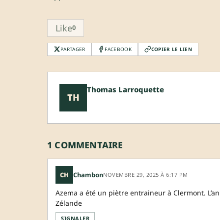
Like
0
PARTAGER
FACEBOOK
COPIER LE LIEN
Thomas Larroquette
TH
1 COMMENTAIRE
CH
Chambon
NOVEMBRE 29, 2025 À 6:17 PM
Azema a été un piètre entraineur à Clermont. L’an
Zélande
SIGNALER