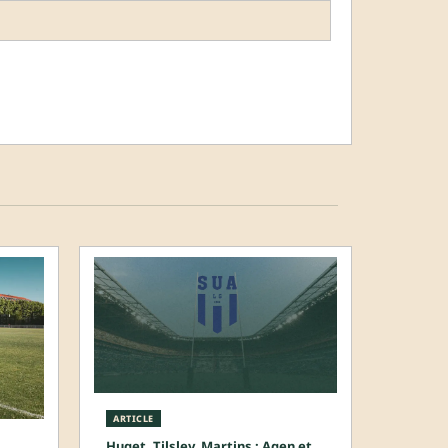
ARTICLE
Huget, Tilsley, Martins : Agen et