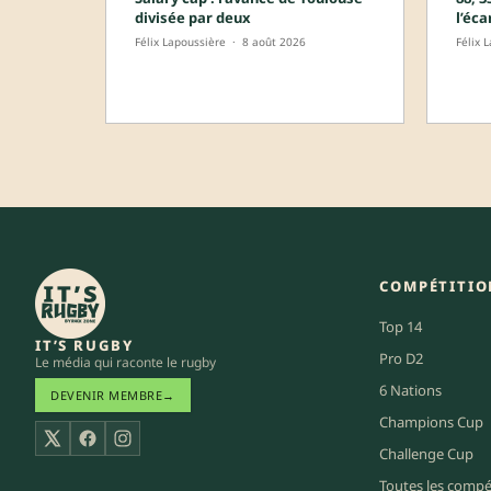
divisée par deux
l’éca
Félix Lapoussière
·
8 août 2026
Félix 
COMPÉTITIO
Top 14
IT’S RUGBY
Pro D2
Le média qui raconte le rugby
6 Nations
DEVENIR MEMBRE
→
Champions Cup
X
Facebook
Instagram
Challenge Cup
Toutes les compé