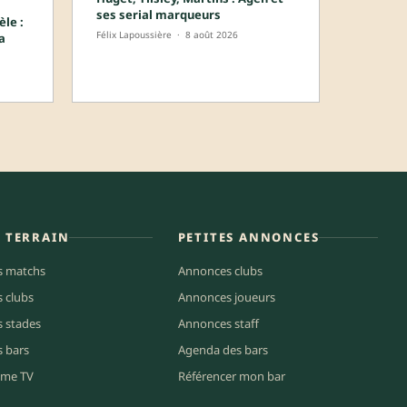
ses serial marqueurs
le :
Félix Lapoussière
·
8 août 2026
a
E TERRAIN
PETITES ANNONCES
s matchs
Annonces clubs
s clubs
Annonces joueurs
s stades
Annonces staff
s bars
Agenda des bars
me TV
Référencer mon bar