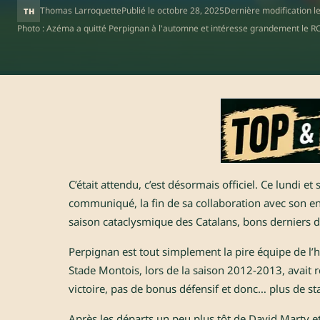
Thomas Larroquette
Publié le
octobre 28, 2025
Dernière modification l
TH
Photo : Azéma a quitté Perpignan à l'automne et intéresse grandement le RCT
C’était attendu, c’est désormais officiel. Ce lundi e
communiqué, la fin de sa collaboration avec son en
saison cataclysmique des Catalans, bons derniers 
Perpignan est tout simplement la pire équipe de l’h
Stade Montois, lors de la saison 2012-2013, avait r
victoire, pas de bonus défensif et donc… plus de st
Après les départs un peu plus tôt de David Marty e