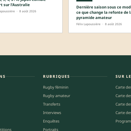
rt sur l’Australie
Dernière saison sous ce modè
Lapoussière
·
8 août 2026
ce que change la refonte de l
pyramide amateur
Félix Lapoussière
·
8 août 2026
NS
RUBRIQUES
SUR L
Rugby féminin
Carte de
Rugby amateur
Carte de
Transferts
Carte de
Interviews
Carte de
Enquêtes
Program
titions
Portraits