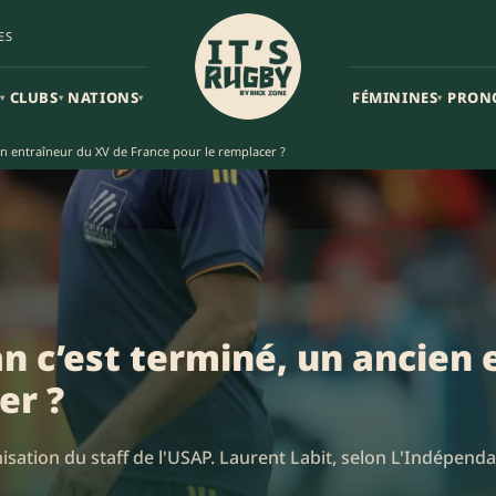
ES
CLUBS
NATIONS
FÉMININES
PRON
▾
▾
▾
▾
en entraîneur du XV de France pour le remplacer ?
n c’est terminé, un ancien 
er ?
ation du staff de l'USAP. Laurent Labit, selon L'Indépendan