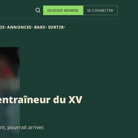
DEVENIR MEMBRE
SE CONNECTER
OS
ANNONCES
BARS
SORTIR
▾
▾
▾
▾
entraîneur du XV
t, pourrait arriver.