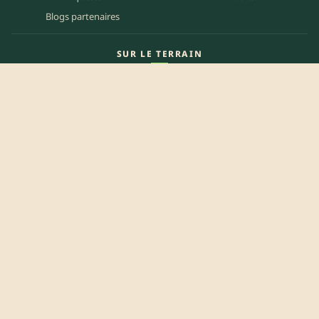
Blogs partenaires
SUR LE TERRAIN
Carte des matchs
Carte des clubs
Carte des stades
Carte des bars
Programme TV
PETITES ANNONCES
Annonces clubs
Annonces joueurs
Annonces staff
Agenda des bars
Référencer mon bar
Centre d'aide
Mentions légales
Politique de confidentialité
Politique de cookies
CGU
Contact
Préférences des cookies
© 2026 It’s Rugby — Édité par
Ruck Zone