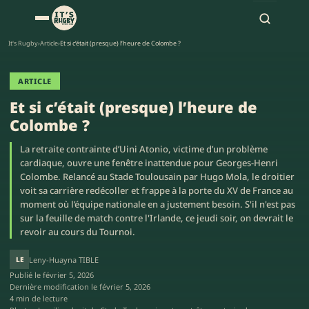
It's Rugby
›
Article
›
Et si c’était (presque) l’heure de Colombe ?
ARTICLE
Et si c’était (presque) l’heure de
Colombe ?
La retraite contrainte d’Uini Atonio, victime d’un problème
cardiaque, ouvre une fenêtre inattendue pour Georges-Henri
Colombe. Relancé au Stade Toulousain par Hugo Mola, le droitier
voit sa carrière redécoller et frappe à la porte du XV de France au
moment où l’équipe nationale en a justement besoin. S'il n'est pas
sur la feuille de match contre l'Irlande, ce jeudi soir, on devrait le
revoir au cours du Tournoi.
LE
Leny-Huayna TIBLE
Publié le
février 5, 2026
Dernière modification le
février 5, 2026
4 min de lecture