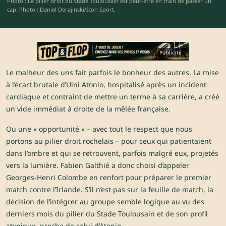
Photo : Le pilier droit du Stade Toulousain est peut-être en train de passer un
cap. Photo : Daniel Derajinski/Icon Sport.
Publicité
Le malheur des uns fait parfois le bonheur des autres. La mise
à l’écart brutale d’Uini Atonio, hospitalisé après un incident
cardiaque et contraint de mettre un terme à sa carrière, a créé
un vide immédiat à droite de la mêlée française.
Ou une « opportunité » – avec tout le respect que nous
portons au pilier droit rochelais – pour ceux qui patientaient
dans l’ombre et qui se retrouvent, parfois malgré eux, projetés
vers la lumière. Fabien Galthié a donc choisi d’appeler
Georges-Henri Colombe en renfort pour préparer le premier
match contre l’Irlande. S’il n’est pas sur la feuille de match, la
décision de l’intégrer au groupe semble logique au vu des
derniers mois du pilier du Stade Toulousain et de son profil
atypique, proche de celui d’Atonio.