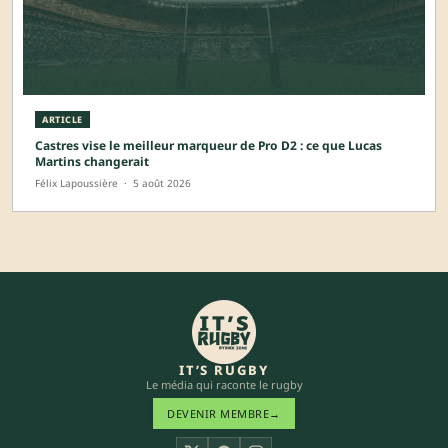
ARTICLE
Castres vise le meilleur marqueur de Pro D2 : ce que Lucas
Martins changerait
Félix Lapoussière
·
5 août 2026
IT’S RUGBY
Le média qui raconte le rugby
DEVENIR MEMBRE
→