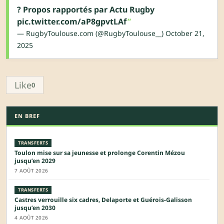
?️ Propos rapportés par Actu Rugby
pic.twitter.com/aP8gpvtLAf
— RugbyToulouse.com (@RugbyToulouse__)
October 21,
2025
Like
0
EN BREF
TRANSFERTS
Toulon mise sur sa jeunesse et prolonge Corentin Mézou
jusqu’en 2029
7 AOÛT 2026
TRANSFERTS
Castres verrouille six cadres, Delaporte et Guérois-Galisson
jusqu’en 2030
4 AOÛT 2026