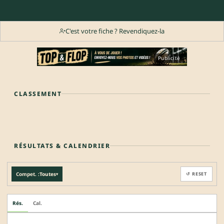
C'est votre fiche ? Revendiquez-la
Publicité
CLASSEMENT
RÉSULTATS & CALENDRIER
Compet. :
Toutes
↺ RESET
▾
Rés.
Cal.