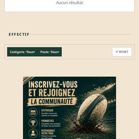
Aucun résultat
EFFECTIF
Catégorie :
Tous
Poste :
Tous
↺ RESET
▾
▾