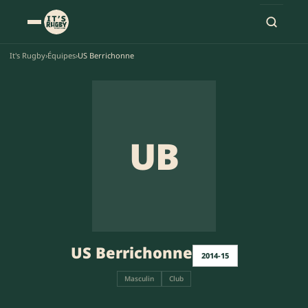
It's Rugby
›
Équipes
›
US Berrichonne
UB
US Berrichonne
2014-15
Masculin
Club