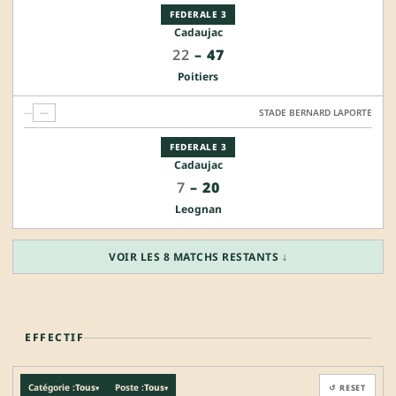
FEDERALE 3
Cadaujac
22
–
47
Poitiers
—
—
STADE BERNARD LAPORTE
FEDERALE 3
Cadaujac
7
–
20
Leognan
VOIR LES 8 MATCHS RESTANTS ↓
EFFECTIF
Catégorie :
Tous
Poste :
Tous
↺ RESET
▾
▾