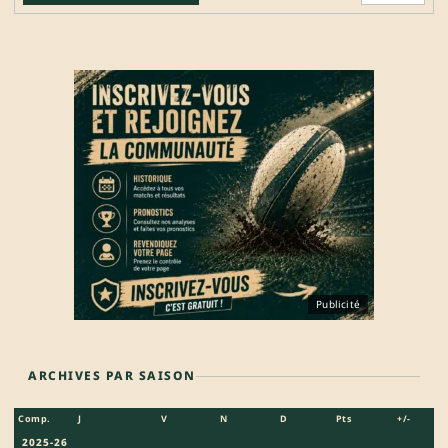
Publicité
ARCHIVES PAR SAISON
Comp.
J
V
N
D
Pts
+/-
2025-26