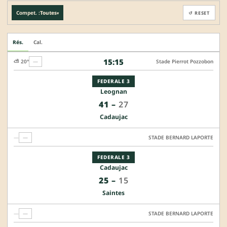
Compet. :
Toutes
↺ RESET
▾
Rés.
Cal.
15:15
⛅ 20°
—
Stade Pierrot Pozzobon
FEDERALE 3
Leognan
41
–
27
Cadaujac
—
—
STADE BERNARD LAPORTE
FEDERALE 3
Cadaujac
25
–
15
Saintes
—
—
STADE BERNARD LAPORTE