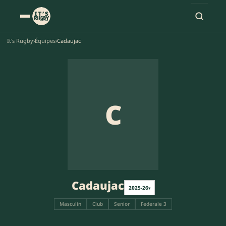
It's Rugby
›
Équipes
›
Cadaujac
C
Cadaujac
2025-26
▾
Masculin
Club
Senior
Federale 3