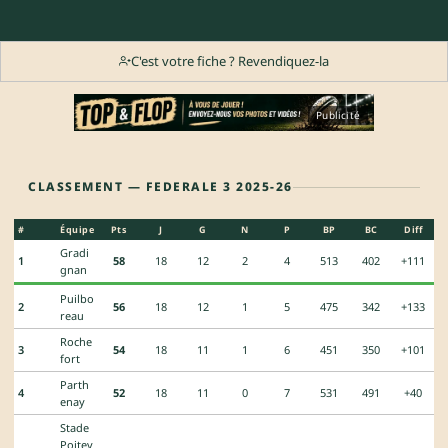
C'est votre fiche ? Revendiquez-la
Publicité
CLASSEMENT — FEDERALE 3 2025-26
#
Équipe
Pts
J
G
N
P
BP
BC
Diff
Gradi
1
58
18
12
2
4
513
402
+111
gnan
Puilbo
2
56
18
12
1
5
475
342
+133
reau
Roche
3
54
18
11
1
6
451
350
+101
fort
Parth
4
52
18
11
0
7
531
491
+40
enay
Stade
Poitev