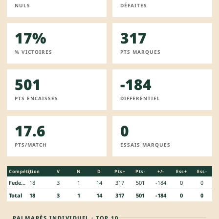
NULS
DÉFAITES
17%
317
% VICTOIRES
PTS MARQUES
501
-184
PTS ENCAISSES
DIFFERENTIEL
17.6
0
PTS/MATCH
ESSAIS MARQUES
Compétition
J
V
N
D
Pts+
Pts-
+/-
Ess+
Ess-
Federale 3
18
3
1
14
317
501
-184
0
0
Total
18
3
1
14
317
501
-184
0
0
PALMARÈS INDIVIDUEL · TOP 10