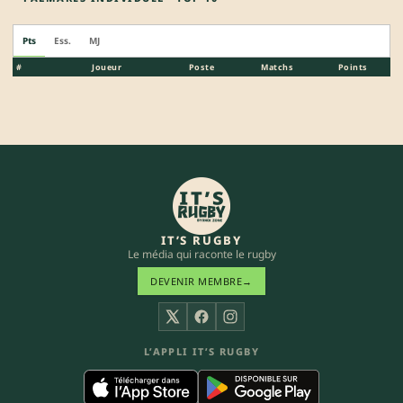
Pts
Ess.
MJ
#
Joueur
Poste
Matchs
Points
IT’S RUGBY
Le média qui raconte le rugby
DEVENIR MEMBRE
→
X
Facebook
Instagram
L’APPLI IT’S RUGBY