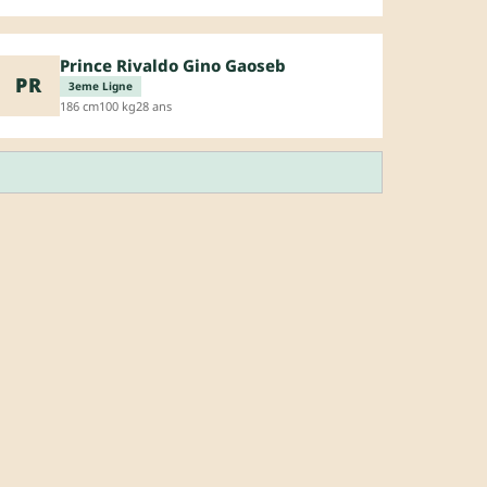
Prince Rivaldo Gino Gaoseb
PR
3eme Ligne
186 cm
100 kg
28 ans