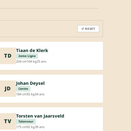
↺ RESET
Tiaan de Klerk
TD
2eme Ligne
204 cm
104 kg
25 ans
Johan Deysel
JD
Centre
184 cm
92 kg
34 ans
Torsten van Jaarsveld
TV
Talonneur
175 cm
92 kg
39 ans