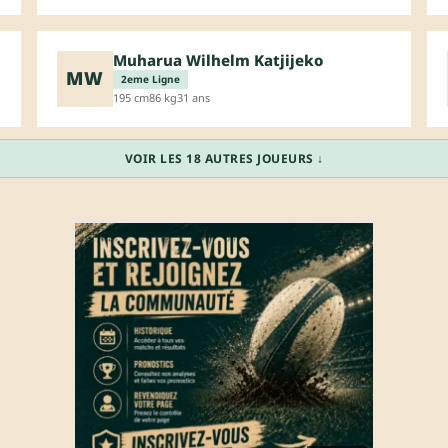
Muharua Wilhelm Katjijeko
MW
2eme Ligne
195 cm
86 kg
31 ans
VOIR LES 18 AUTRES JOUEURS ↓