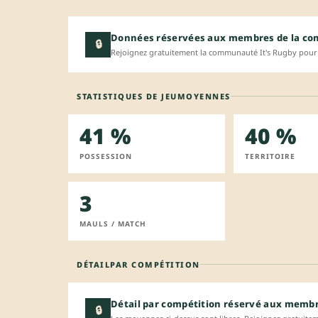
Données réservées aux membres de la c
🔒
Rejoignez gratuitement la communauté It's Rugby pour 
STATISTIQUES DE JEU
MOYENNES
41 %
40 %
POSSESSION
TERRITOIRE
3
MAULS / MATCH
DÉTAIL
PAR COMPÉTITION
Détail par compétition réservé aux memb
🔒