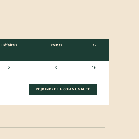
Défaites
Points
+/-
2
0
-16
REJOINDRE LA COMMUNAUTÉ