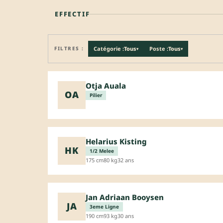
EFFECTIF
FILTRES :
Catégorie :
Tous
Poste :
Tous
▾
▾
Otja Auala
OA
Pilier
Helarius Kisting
HK
1/2 Melee
175 cm
80 kg
32 ans
Jan Adriaan Booysen
JA
3eme Ligne
190 cm
93 kg
30 ans