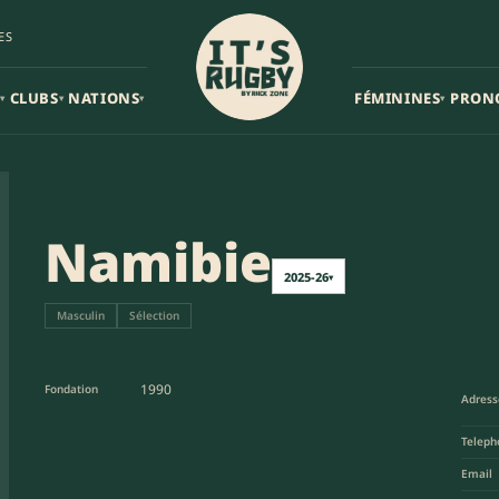
ES
CLUBS
NATIONS
FÉMININES
PRON
▾
▾
▾
▾
Namibie
2025-26
▾
Masculin
Sélection
1990
Fondation
Adress
Teleph
Email