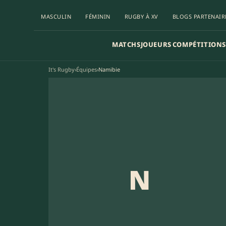
MASCULIN
FÉMININ
RUGBY À XV
BLOGS PARTENAIR
MATCHS
JOUEURS
COMPÉTITIONS
It's Rugby
›
Équipes
›
Namibie
N