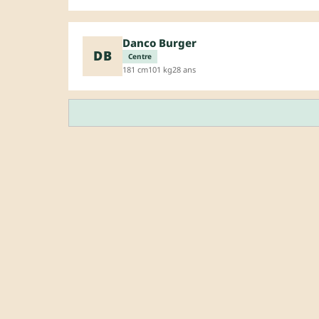
Danco Burger
DB
Centre
181 cm
101 kg
28 ans