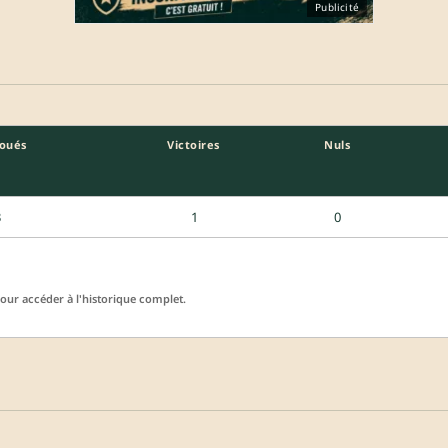
Publicité
Joués
Victoires
Nuls
3
1
0
ur accéder à l'historique complet.