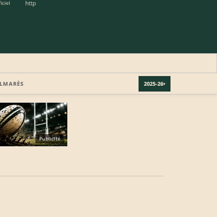
http
iciel
LMARÈS
2025-26
▾
Publicité