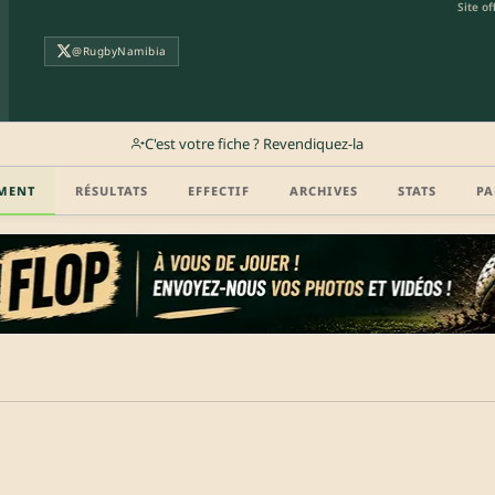
Site off
@RugbyNamibia
C'est votre fiche ? Revendiquez-la
MENT
RÉSULTATS
EFFECTIF
ARCHIVES
STATS
PA