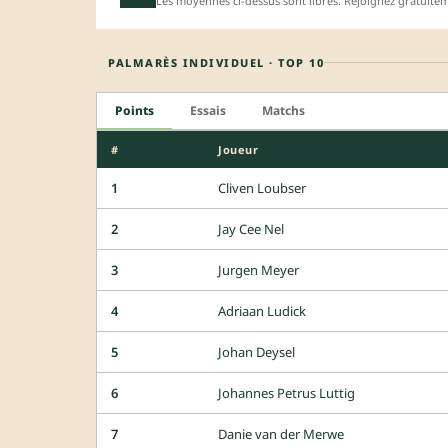
Les moyennes ci-dessus sont libres. Rejoignez gratuite
PALMARÈS INDIVIDUEL · TOP 10
Points
Essais
Matchs
#
Joueur
1
Cliven Loubser
2
Jay Cee Nel
3
Jurgen Meyer
4
Adriaan Ludick
5
Johan Deysel
6
Johannes Petrus Luttig
7
Danie van der Merwe