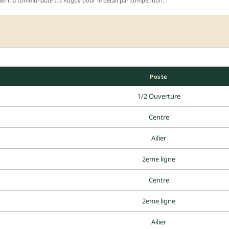
ment la communauté It's Rugby pour le détail par compétition.
Poste
1/2 Ouverture
Centre
Ailier
2eme ligne
Centre
2eme ligne
Ailier