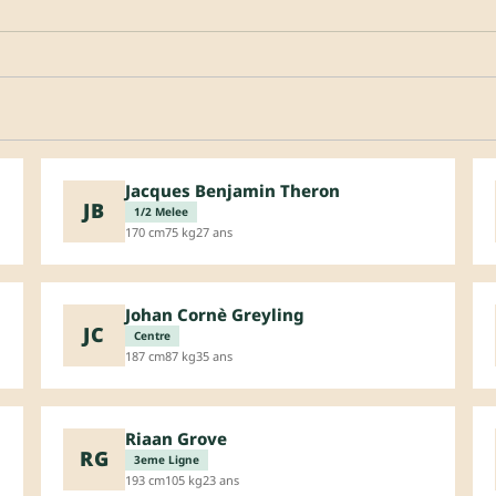
Jacques Benjamin Theron
JB
1/2 Melee
170 cm
75 kg
27 ans
Johan Cornè Greyling
JC
Centre
187 cm
87 kg
35 ans
Riaan Grove
RG
3eme Ligne
193 cm
105 kg
23 ans