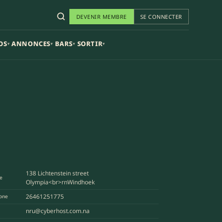
DEVENIR MEMBRE
SE CONNECTER
OS
ANNONCES
BARS
SORTIR
▾
▾
▾
▾
138 Lichtenstein street
e
Olympia<br>rnWindhoek
26461251775
one
nru@cyberhost.com.na