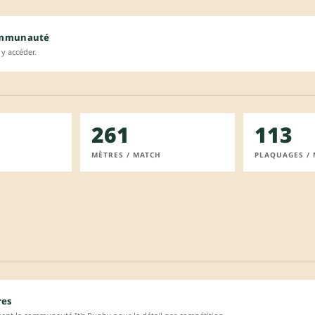
ommunauté
y accéder.
261
113
MÈTRES / MATCH
PLAQUAGES /
res