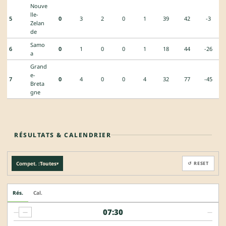
Nouve
lle-
5
0
3
2
0
1
39
42
-3
Zelan
de
Samo
6
0
1
0
0
1
18
44
-26
a
Grand
e-
7
0
4
0
0
4
32
77
-45
Breta
gne
RÉSULTATS & CALENDRIER
Compet. :
Toutes
↺ RESET
▾
Rés.
Cal.
07:30
—
—
—