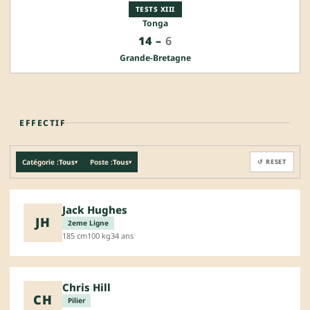
TESTS XIII
Tonga
14
–
6
Grande-Bretagne
EFFECTIF
Catégorie :
Tous
Poste :
Tous
↺ RESET
▾
▾
Jack Hughes
JH
2eme Ligne
185 cm
100 kg
34 ans
Chris Hill
CH
Pilier