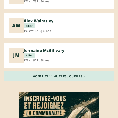
176 cm
73 kg
36 ans
Alex Walmsley
AW
Pilier
196 cm
112 kg
36 ans
Jermaine McGillvary
JM
Ailier
178 cm
92 kg
38 ans
VOIR LES 11 AUTRES JOUEURS ↓