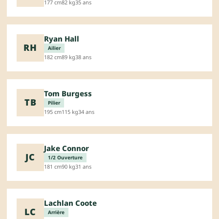
177 cm
82 kg
35 ans
Ryan Hall
RH
Ailier
182 cm
89 kg
38 ans
Tom Burgess
TB
Pilier
195 cm
115 kg
34 ans
Jake Connor
JC
1/2 Ouverture
181 cm
90 kg
31 ans
Lachlan Coote
LC
Arrière