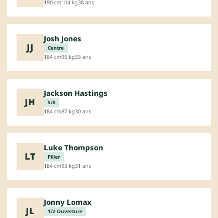
190 cm
104 kg
38 ans
Josh Jones
JJ
Centre
184 cm
96 kg
33 ans
Jackson Hastings
JH
5/8
184 cm
87 kg
30 ans
Luke Thompson
LT
Pilier
184 cm
95 kg
31 ans
Jonny Lomax
JL
1/2 Ouverture