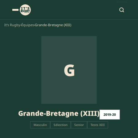
It's Rugby
›
Équipes
›
Grande-Bretagne (XIII)
G
Grande-Bretagne (XIII)
2019-20
Masculin
Sélection
Senior
Tests XIII