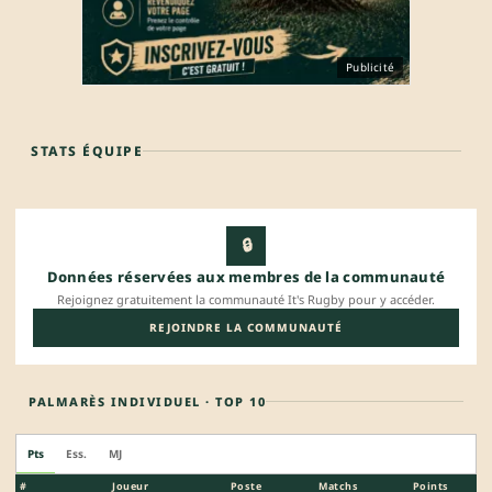
Publicité
STATS ÉQUIPE
🔒
Données réservées aux membres de la communauté
Rejoignez gratuitement la communauté It's Rugby pour y accéder.
REJOINDRE LA COMMUNAUTÉ
PALMARÈS INDIVIDUEL · TOP 10
Pts
Ess.
MJ
#
Joueur
Poste
Matchs
Points