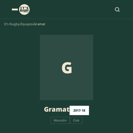
It's Rugby
›
Équipes
›
Gramat
G
Gramat
2017-18
Masculin
Club