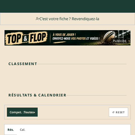
C'est votre fiche ? Revendiquez-la
Publicité
CLASSEMENT
RÉSULTATS & CALENDRIER
Compet. :
Toutes
↺ RESET
▾
Rés.
Cal.