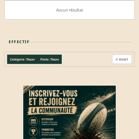
Aucun résultat
EFFECTIF
Catégorie :
Tous
Poste :
Tous
↺ RESET
▾
▾