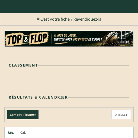
C'est votre fiche ? Revendiquez-la
Publicité
CLASSEMENT
RÉSULTATS & CALENDRIER
Compet. :
Toutes
↺ RESET
▾
Rés.
Cal.