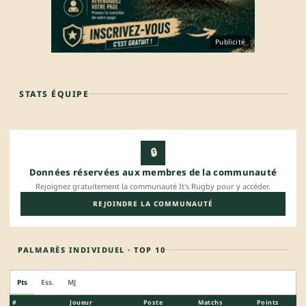
Publicité
STATS ÉQUIPE
🔒
Données réservées aux membres de la communauté
Rejoignez gratuitement la communauté It's Rugby pour y accéder.
REJOINDRE LA COMMUNAUTÉ
PALMARÈS INDIVIDUEL · TOP 10
Pts
Ess.
MJ
#
Joueur
Poste
Matchs
Points