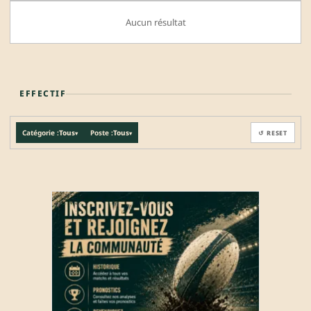
Aucun résultat
EFFECTIF
Catégorie :
Tous
Poste :
Tous
↺ RESET
▾
▾