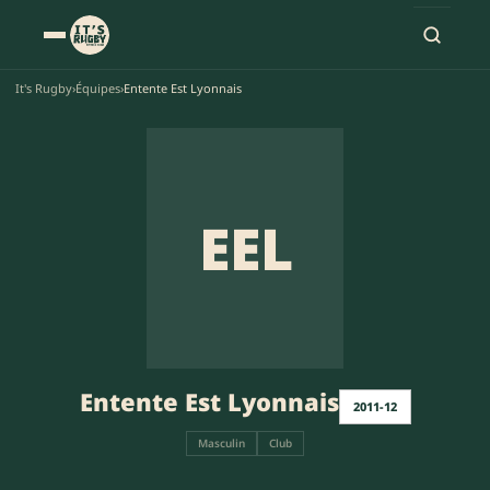
It's Rugby
›
Équipes
›
Entente Est Lyonnais
EEL
Entente Est Lyonnais
2011-12
Masculin
Club