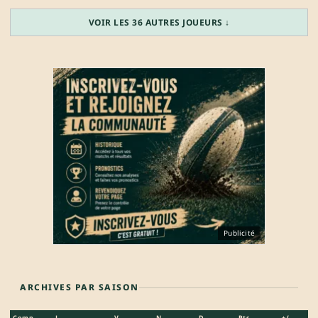
VOIR LES 36 AUTRES JOUEURS ↓
Publicité
ARCHIVES PAR SAISON
Comp.
J
V
N
D
Pts
+/-