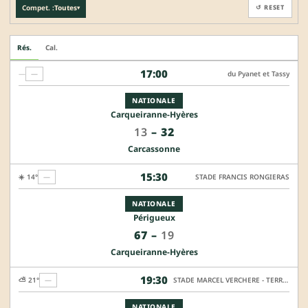
Compet. :
Toutes
↺ RESET
▾
Rés.
Cal.
17:00
—
—
du Pyanet et Tassy
NATIONALE
Carqueiranne-Hyères
13
–
32
Carcassonne
15:30
☀️ 14°
—
STADE FRANCIS RONGIERAS
NATIONALE
Périgueux
67
–
19
Carqueiranne-Hyères
19:30
⛅ 21°
—
STADE MARCEL VERCHERE - TERRAIN HONNEUR
NATIONALE