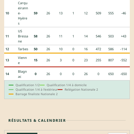
Carqu
eirann
10
e-
59
26
13
1
12
509
555
-46
Hyère
s
US
11
Bressa
58
26
11
1
14
546
503
+43
ne
12
Tarbes
50
26
10
0
16
472
586
-114
Vienn
13
15
26
3
0
23
255
807
-552
e
Blagn
14
0
26
0
0
26
0
650
-650
ac
Qualification 1/2
Qualification 1/4 à domicile
Qualification 1/4 à l'extérieur
Relégation Nationale 2
Barrage finaliste Nationale 2
RÉSULTATS & CALENDRIER