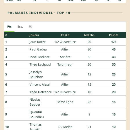
PALMARÈS INDIVIDUEL · TOP 10
Pts
Ess.
MJ
#
Joueur
Poste
Matchs
Points
1
Jaun Kotze
1/2 Ouverture
20
173
2
Paul Gadea
Ailier
20
45
3
Ionel Melinte
Arrière
9
43
4
Theo Lachaud
Talonneur
20
30
Josselyn
5
Ailier
13
25
Bouchon
6
Vincent Alessi
Ailier
15
20
7
Théo Defrance
1/2 Ouverture
10
20
Nicolas
8
3eme ligne
22
15
Baquer
Quentin
9
Ailier
8
15
Bourdieu
Thomas
10
1/2 Melee
21
10
Sonetti