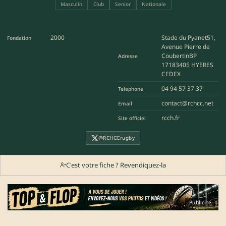
Masculin
Club
Senior
Nationale
2000
Stade du Pyanet51,
Fondation
Avenue Pierre de
CoubertinBP
Adresse
17183405 HYERES
CEDEX
04 94 57 37 37
Telephone
contact@rchcc.net
Email
rcch.fr
Site officiel
@RCHCCrugby
C'est votre fiche ? Revendiquez-la
Publicité