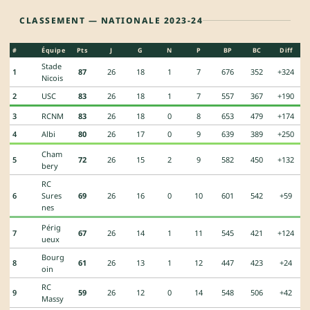
CLASSEMENT — NATIONALE 2023-24
#
Équipe
Pts
J
G
N
P
BP
BC
Diff
Stade
1
87
26
18
1
7
676
352
+324
Nicois
2
USC
83
26
18
1
7
557
367
+190
3
RCNM
83
26
18
0
8
653
479
+174
4
Albi
80
26
17
0
9
639
389
+250
Cham
5
72
26
15
2
9
582
450
+132
bery
RC
6
Sures
69
26
16
0
10
601
542
+59
nes
Périg
7
67
26
14
1
11
545
421
+124
ueux
Bourg
8
61
26
13
1
12
447
423
+24
oin
RC
9
59
26
12
0
14
548
506
+42
Massy