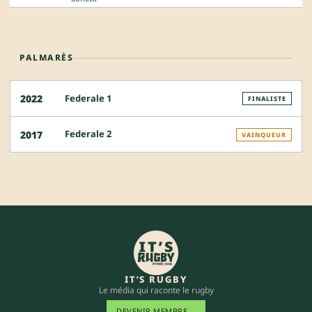
PALMARÈS
Federale 1
2022
FINALISTE
Federale 2
2017
VAINQUEUR
IT’S RUGBY
Le média qui raconte le rugby
DEVENIR MEMBRE
→