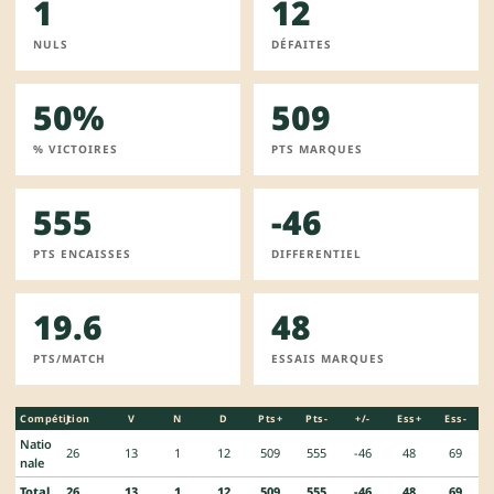
1
12
NULS
DÉFAITES
50%
509
% VICTOIRES
PTS MARQUES
555
-46
PTS ENCAISSES
DIFFERENTIEL
19.6
48
PTS/MATCH
ESSAIS MARQUES
Compétition
J
V
N
D
Pts+
Pts-
+/-
Ess+
Ess-
Natio
26
13
1
12
509
555
-46
48
69
nale
Total
26
13
1
12
509
555
-46
48
69