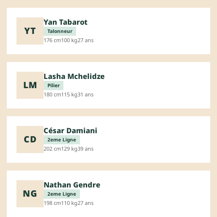
Yan Tabarot
YT
Talonneur
176 cm
100 kg
27 ans
Lasha Mchelidze
LM
Pilier
180 cm
115 kg
31 ans
César Damiani
CD
2eme Ligne
202 cm
129 kg
39 ans
Nathan Gendre
NG
2eme Ligne
198 cm
110 kg
27 ans