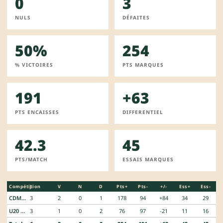
0
3
NULS
DÉFAITES
50%
254
% VICTOIRES
PTS MARQUES
191
+63
PTS ENCAISSES
DIFFERENTIEL
42.3
45
PTS/MATCH
ESSAIS MARQUES
Compétition
J
V
N
D
Pts+
Pts-
+/-
Ess+
Ess-
CDM U20
3
2
0
1
178
94
+84
34
29
U20 Rugby Championship
3
1
0
2
76
97
-21
11
16