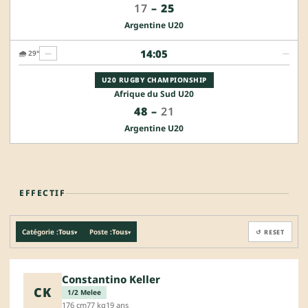
17
–
25
Argentine U20
14:05
🌧️ 29°
—
—
U20 RUGBY CHAMPIONSHIP
Afrique du Sud U20
48
–
21
Argentine U20
EFFECTIF
Catégorie :
Tous
Poste :
Tous
↺ RESET
▾
▾
Constantino Keller
CK
1/2 Melee
176 cm
77 kg
19 ans