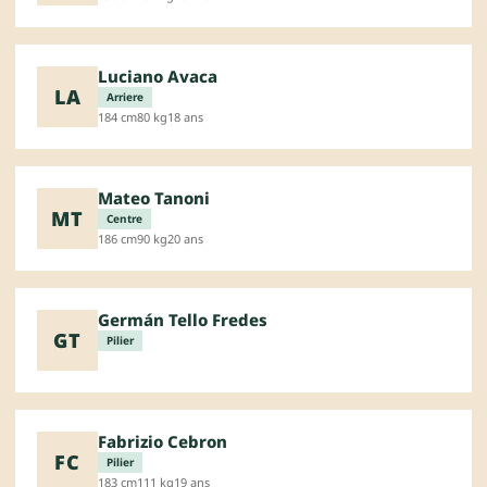
Luciano Avaca
LA
Arriere
184 cm
80 kg
18 ans
Mateo Tanoni
MT
Centre
186 cm
90 kg
20 ans
Germán Tello Fredes
GT
Pilier
Fabrizio Cebron
FC
Pilier
183 cm
111 kg
19 ans