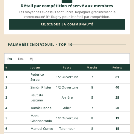
Détail par compétition réservé aux membres
Les moyennes ci-dessus sont libres. Rejoignez gratuitement la
communauté It's Rugby pour le détail par compétition.
REJOINDRE LA COMMUNAUTÉ
PALMARÈS INDIVIDUEL · TOP 10
Pts
Ess.
MJ
#
Joueur
Poste
Matchs
Points
Federico
1
1/2 Ouverture
7
81
Serpa
2
Simón Pfister
1/2 Ouverture
8
40
Bautista
3
Arrière
5
25
Lescano
4
Tomás Dande
Ailier
7
20
Manu
5
1/2 Ouverture
8
19
Giannantonio
6
Manuel Cuneo
Talonneur
8
15