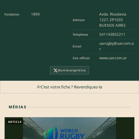
1899
Avda. Rivadavia
Fondation
1227, EP1033
Adresse
BUENOS AIRES
541143832211
Telephone
uarugby@uar.com.a
Email
r
www.uar.com.ar
Site officiel
@unionargentina
C'est votre fiche ? Revendiquez-la
MÉDIAS
ARTICLE