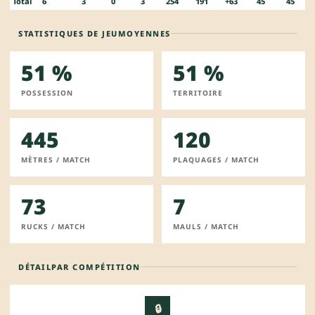
Total
6
3
0
3
254
191
+63
45
45
STATISTIQUES DE JEU
MOYENNES
51 %
51 %
POSSESSION
TERRITOIRE
445
120
MÈTRES / MATCH
PLAQUAGES / MATCH
73
7
RUCKS / MATCH
MAULS / MATCH
DÉTAIL
PAR COMPÉTITION
🔒