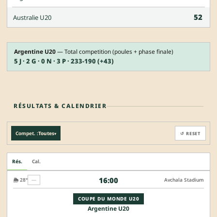
52
Australie U20
Argentine U20
— Total competition (poules + phase finale)
5 J · 2 G · 0 N · 3 P · 233-190 (+43)
RÉSULTATS & CALENDRIER
Compet. :
Toutes
↺ RESET
▾
Rés.
Cal.
16:00
🌦️ 28°
—
Avchala Stadium
COUPE DU MONDE U20
Argentine U20