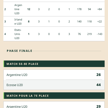
Argen
2
tine
12
3
2
0
1
178
94
+84
U20
Irland
3
8
3
1
0
2
140
118
+22
e U20
Etats-
4
Unis
1
3
0
0
3
76
219
-143
U20
PHASE FINALE
MATCH 5E-8E PLACE
26
Argentine U20
44
Ecosse U20
MATCH POUR LA 7E PLACE
29
Argentine U20