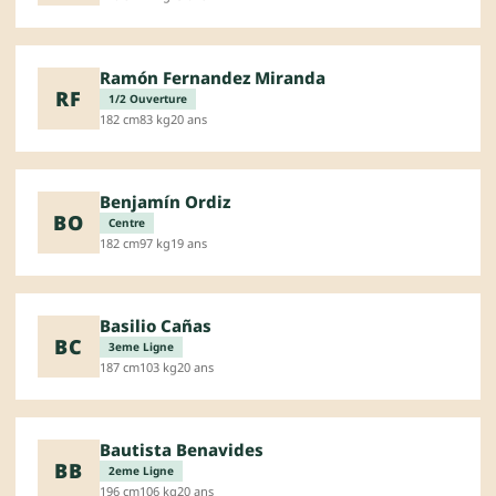
Ramón Fernandez Miranda
RF
1/2 Ouverture
182 cm
83 kg
20 ans
Benjamín Ordiz
BO
Centre
182 cm
97 kg
19 ans
Basilio Cañas
BC
3eme Ligne
187 cm
103 kg
20 ans
Bautista Benavides
BB
2eme Ligne
196 cm
106 kg
20 ans