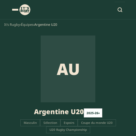
It's Rugby
›
Équipes
›
Argentine U20
AU
Argentine U20
2025-26
▾
Masculin
Sélection
Espoirs
Coupe du monde U20
U20 Rugby Championship