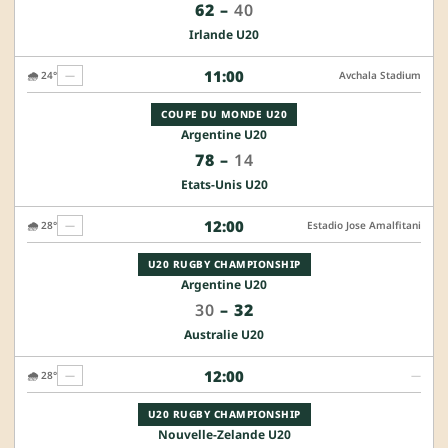
62
–
40
Irlande U20
11:00
🌧️ 24°
—
Avchala Stadium
COUPE DU MONDE U20
Argentine U20
78
–
14
Etats-Unis U20
12:00
🌧️ 28°
—
Estadio Jose Amalfitani
U20 RUGBY CHAMPIONSHIP
Argentine U20
30
–
32
Australie U20
12:00
🌧️ 28°
—
—
U20 RUGBY CHAMPIONSHIP
Nouvelle-Zelande U20