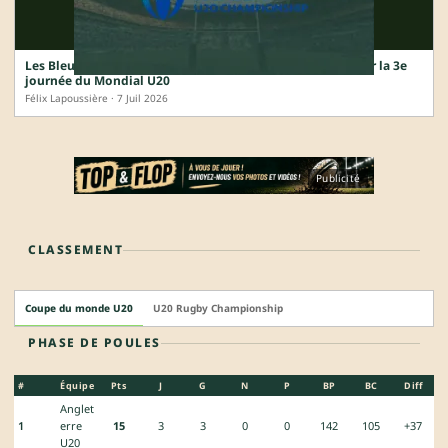
Les Bleuets connaissent leur tableau : le point complet sur la 3e
journée du Mondial U20
Félix Lapoussière · 7 Juil 2026
Publicité
CLASSEMENT
Coupe du monde U20
U20 Rugby Championship
PHASE DE POULES
#
Équipe
Pts
J
G
N
P
BP
BC
Diff
Anglet
1
erre
15
3
3
0
0
142
105
+37
U20