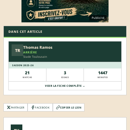
Publicité
DANS CET ARTICLE
Thomas Ramos
TR
ARRIÈRE
Stade Toulousain
SAISON 2025-26
21
3
1447
MATCHS
ESSAIS
MINUTES
VOIR LA FICHE COMPLÈTE →
PARTAGER
FACEBOOK
COPIER LE LIEN