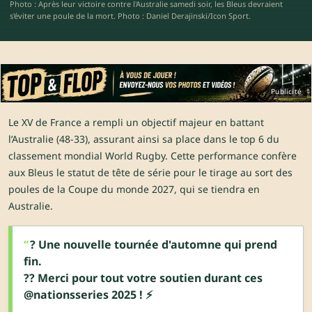
Photo : Après leur victoire contre l'Australie samedi soir, les Bleus devraient
s'éviter une poule de la mort. Photo : Daniel Derajinski/Icon Sport.
Publicité
Le XV de France a rempli un objectif majeur en battant
l’Australie (48-33), assurant ainsi sa place dans le top 6 du
classement mondial World Rugby. Cette performance confère
aux Bleus le statut de tête de série pour le tirage au sort des
poules de la Coupe du monde 2027, qui se tiendra en
Australie.
? Une nouvelle tournée d'automne qui prend
fin.
?? Merci pour tout votre soutien durant ces
@nationsseries
2025 ! ⚡️