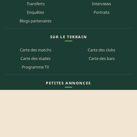
Transferts
Interviews
Enquêtes
Portraits
Blogs partenaires
SUR LE TERRAIN
Carte des matchs
Carte des clubs
Carte des stades
Carte des bars
Programme TV
PETITES ANNONCES
Annonces clubs
Annonces joueurs
Annonces staff
Agenda des bars
Référencer mon bar