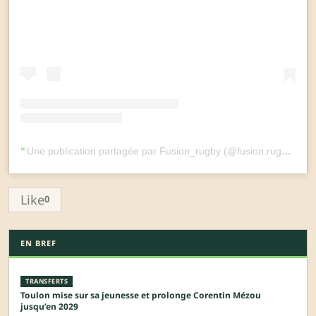
Une publication partagée par Fusion_rugby (@fusion.rugby)
Like
0
EN BREF
TRANSFERTS
Toulon mise sur sa jeunesse et prolonge Corentin Mézou
jusqu’en 2029