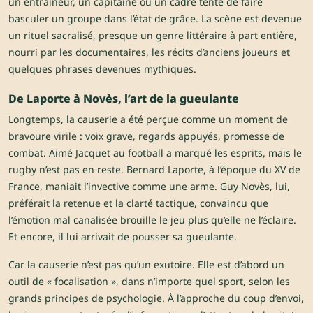
un entraîneur, un capitaine ou un cadre tente de faire
basculer un groupe dans l’état de grâce. La scène est devenue
un rituel sacralisé, presque un genre littéraire à part entière,
nourri par les documentaires, les récits d’anciens joueurs et
quelques phrases devenues mythiques.
De Laporte à Novès, l’art de la gueulante
Longtemps, la causerie a été perçue comme un moment de
bravoure virile : voix grave, regards appuyés, promesse de
combat. Aimé Jacquet au football a marqué les esprits, mais le
rugby n’est pas en reste. Bernard Laporte, à l’époque du XV de
France, maniait l’invective comme une arme. Guy Novès, lui,
préférait la retenue et la clarté tactique, convaincu que
l’émotion mal canalisée brouille le jeu plus qu’elle ne l’éclaire.
Et encore, il lui arrivait de pousser sa gueulante.
Car la causerie n’est pas qu’un exutoire. Elle est d’abord un
outil de « focalisation », dans n’importe quel sport, selon les
grands principes de psychologie. À l’approche du coup d’envoi,