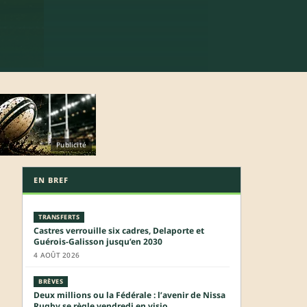
Publicité
EN BREF
TRANSFERTS
Castres verrouille six cadres, Delaporte et
Guérois-Galisson jusqu’en 2030
4 AOÛT 2026
BRÈVES
Deux millions ou la Fédérale : l’avenir de Nissa
Rugby se règle vendredi en visio