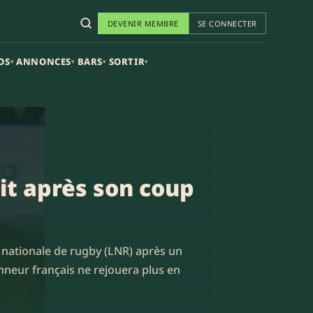
DEVENIR MEMBRE
SE CONNECTER
OS
ANNONCES
BARS
SORTIR
▾
▾
▾
▾
it après son coup
e nationale de rugby (LNR) après un
onneur français ne rejouera plus en