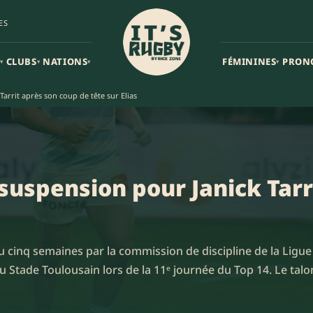
ES
CLUBS
NATIONS
FÉMININES
PRON
▾
▾
▾
▾
arrit après son coup de tête sur Elias
 suspension pour Janick Tarr
u cinq semaines par la commission de discipline de la Ligu
du Stade Toulousain lors de la 11ᵉ journée du Top 14. Le tal