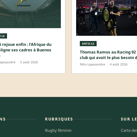
CLE
i rejoue enfin : l’Afrique du
ARTICLE
aligne ses cadres à Buenos
Thomas Ramos au Racing 92 :
s
club qui avait le plus besoin d
Lapoussière
·
5 août 2026
Félix Lapoussière
·
4 août 2026
NS
RUBRIQUES
SUR L
Rugby féminin
Carte de