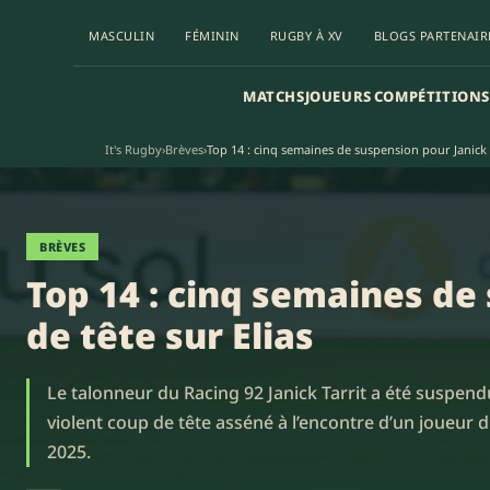
MASCULIN
FÉMININ
RUGBY À XV
BLOGS PARTENAIR
MATCHS
JOUEURS
COMPÉTITIONS
It's Rugby
›
Brèves
›
Top 14 : cinq semaines de suspension pour Janick T
BRÈVES
Top 14 : cinq semaines de
de tête sur Elias
Le talonneur du Racing 92 Janick Tarrit a été suspend
violent coup de tête asséné à l’encontre d’un joueur 
2025.