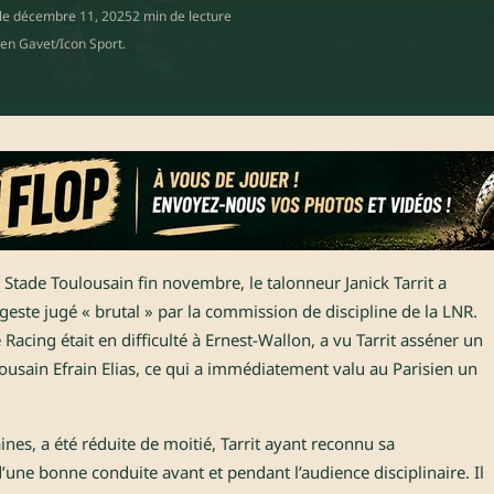
 le
décembre 11, 2025
2 min de lecture
wen Gavet/Icon Sport.
e Stade Toulousain fin novembre, le talonneur Janick Tarrit a
ste jugé « brutal » par la commission de discipline de la LNR.
 Racing était en difficulté à Ernest-Wallon, a vu Tarrit asséner un
ousain Efrain Elias, ce qui a immédiatement valu au Parisien un
ines, a été réduite de moitié, Tarrit ayant reconnu sa
’une bonne conduite avant et pendant l’audience disciplinaire. Il