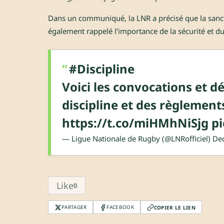
Dans un communiqué, la LNR a précisé que la sanct
également rappelé l’importance de la sécurité et du
#Discipline
Voici les convocations et d
discipline et des règlement
https://t.co/miHMhNiSjg
p
— Ligue Nationale de Rugby (@LNRofficiel)
De
Like
0
PARTAGER
FACEBOOK
COPIER LE LIEN