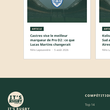
ARTICLE
ARTI
Castres vise le meilleur
Kolis
marqueur de Pro D2 : ce que
Sud 
Lucas Martins changerait
Aire
Félix Lapoussière
·
5 août 2026
Félix 
COMPÉTITIO
Top 14
IT’S RUGBY