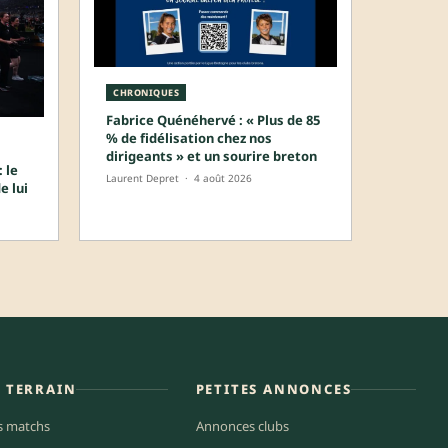
CHRONIQUES
Fabrice Quénéhervé : « Plus de 85
% de fidélisation chez nos
dirigeants » et un sourire breton
 le
Laurent Depret
·
4 août 2026
e lui
E TERRAIN
PETITES ANNONCES
s matchs
Annonces clubs