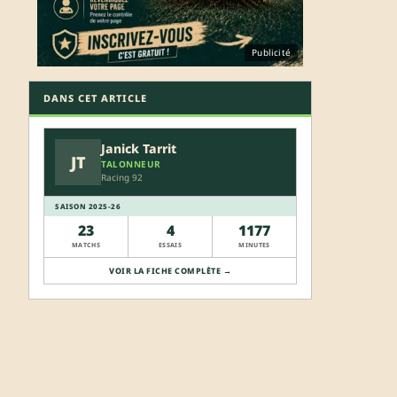
Publicité
DANS CET ARTICLE
Janick Tarrit
JT
TALONNEUR
Racing 92
SAISON 2025-26
23
4
1177
MATCHS
ESSAIS
MINUTES
VOIR LA FICHE COMPLÈTE →