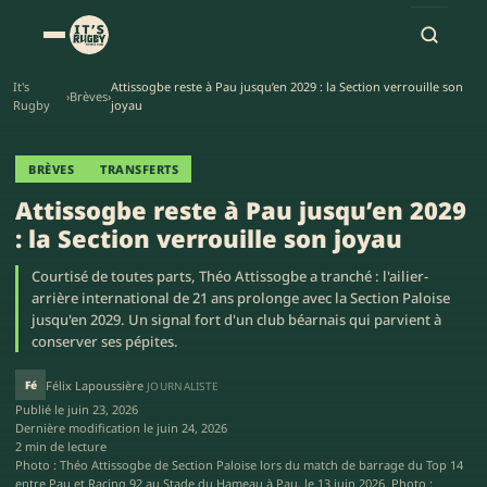
It's
Attissogbe reste à Pau jusqu’en 2029 : la Section verrouille son
›
Brèves
›
Rugby
joyau
BRÈVES
TRANSFERTS
Attissogbe reste à Pau jusqu’en 2029
: la Section verrouille son joyau
Courtisé de toutes parts, Théo Attissogbe a tranché : l'ailier-
arrière international de 21 ans prolonge avec la Section Paloise
jusqu'en 2029. Un signal fort d'un club béarnais qui parvient à
conserver ses pépites.
Fé
Félix Lapoussière
JOURNALISTE
Publié le
juin 23, 2026
Dernière modification le
juin 24, 2026
2 min de lecture
Photo : Théo Attissogbe de Section Paloise lors du match de barrage du Top 14
entre Pau et Racing 92 au Stade du Hameau à Pau, le 13 juin 2026. Photo :