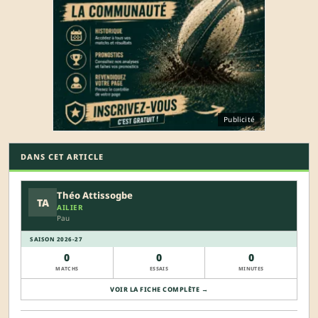
Publicité
DANS CET ARTICLE
Théo Attissogbe
TA
AILIER
Pau
SAISON 2026-27
0
0
0
MATCHS
ESSAIS
MINUTES
VOIR LA FICHE COMPLÈTE →