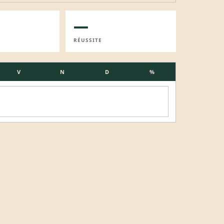
—
RÉUSSITE
V
N
D
%