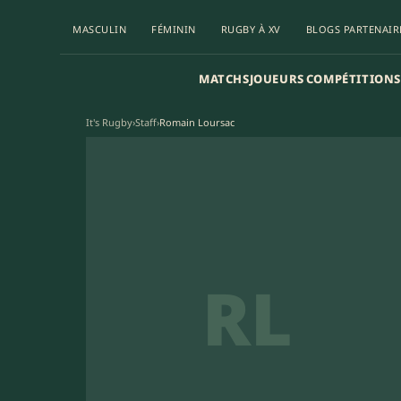
MASCULIN
FÉMININ
RUGBY À XV
BLOGS PARTENAIR
MATCHS
JOUEURS
COMPÉTITIONS
It's Rugby
›
Staff
›
Romain Loursac
RL