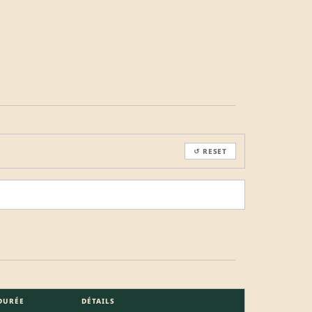
↺ RESET
DURÉE
DÉTAILS