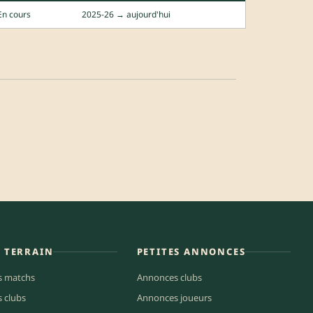
En cours
2025-26 → aujourd'hui
E TERRAIN
PETITES ANNONCES
s matchs
Annonces clubs
s clubs
Annonces joueurs