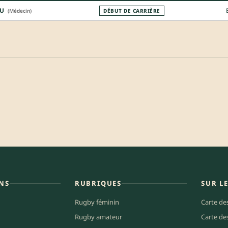
U
(Médecin)
DÉBUT DE CARRIÈRE
NS
RUBRIQUES
SUR L
Rugby féminin
Carte de
Rugby amateur
Carte de