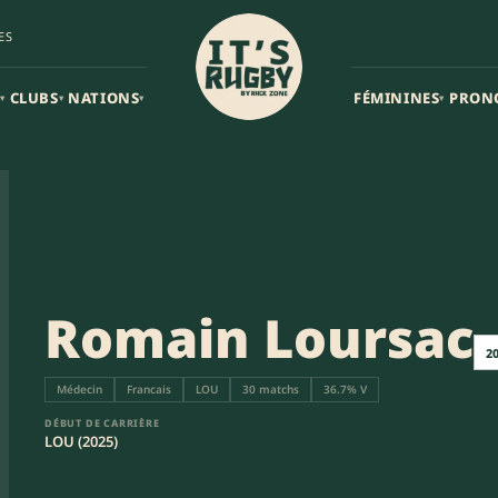
ES
CLUBS
NATIONS
FÉMININES
PRON
▾
▾
▾
▾
Romain Loursac
2
Médecin
Francais
LOU
30 matchs
36.7% V
DÉBUT DE CARRIÈRE
LOU (2025)