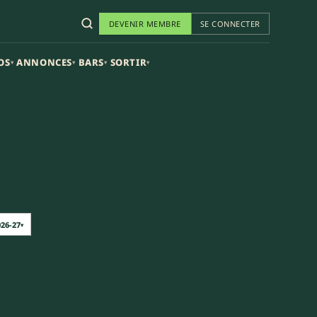
DEVENIR MEMBRE
SE CONNECTER
OS
ANNONCES
BARS
SORTIR
▾
▾
▾
▾
026-27
▾