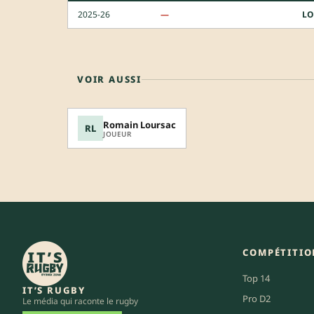
2025-26
—
LO
VOIR AUSSI
Romain Loursac
RL
JOUEUR
COMPÉTITIO
Top 14
IT’S RUGBY
Pro D2
Le média qui raconte le rugby