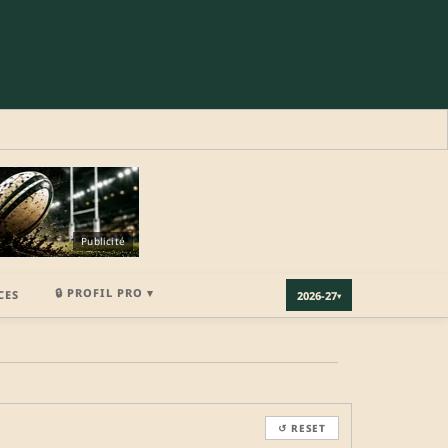
Publicité
🔒 PROFIL PRO ▾
CES
2026-27
▾
×
↺ RESET