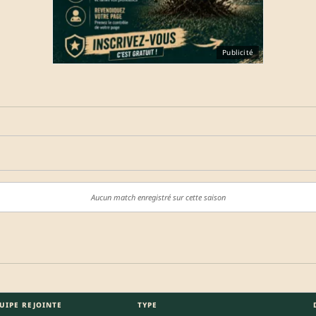
Publicité
Aucun match enregistré sur cette saison
UIPE REJOINTE
TYPE