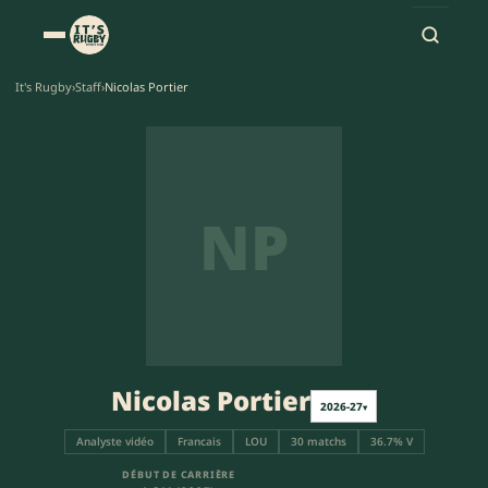
It's Rugby
›
Staff
›
Nicolas Portier
NP
Nicolas Portier
2026-27
▾
Analyste vidéo
Francais
LOU
30 matchs
36.7% V
DÉBUT DE CARRIÈRE