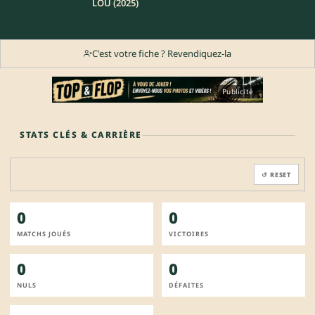
LOU (2025)
C'est votre fiche ? Revendiquez-la
Publicité
STATS CLÉS & CARRIÈRE
↺ RESET
0
0
MATCHS JOUÉS
VICTOIRES
0
0
NULS
DÉFAITES