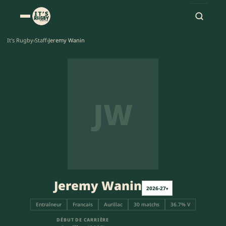
It's Rugby
›
Staff
›
Jeremy Wanin
JW
Jeremy Wanin
2026-27
▾
Entraîneur
Francais
Aurillac
30 matchs
36.7% V
DÉBUT DE CARRIÈRE