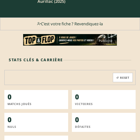
Aurillac (2025)
C'est votre fiche ? Revendiquez-la
Publicité
STATS CLÉS & CARRIÈRE
↺ RESET
0
0
MATCHS JOUÉS
VICTOIRES
0
0
NULS
DÉFAITES