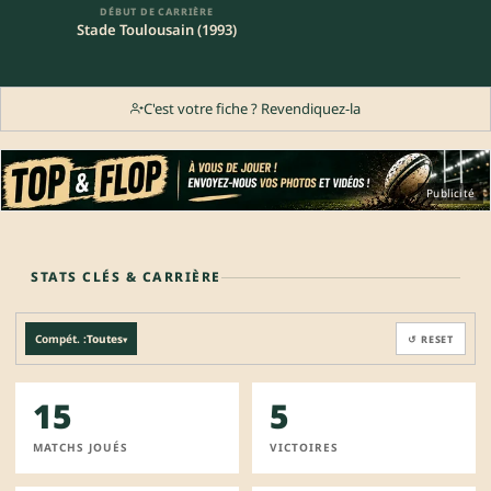
DÉBUT DE CARRIÈRE
Stade Toulousain (1993)
C'est votre fiche ? Revendiquez-la
Publicité
STATS CLÉS & CARRIÈRE
Compét. :
Toutes
↺ RESET
▾
15
5
MATCHS JOUÉS
VICTOIRES