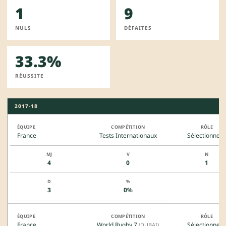
1
9
NULS
DÉFAITES
33.3%
RÉUSSITE
2017-18
France
Tests Internationaux
Sélectionneu
4
0
1
3
0%
France
World Rugby 7
Sélectionneu
(DUBAI)