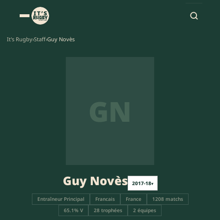
It's Rugby
›
Staff
›
Guy Novès
GN
Guy Novès
2017-18
▾
Entraîneur Principal
Francais
France
1208 matchs
65.1% V
28 trophées
2 équipes