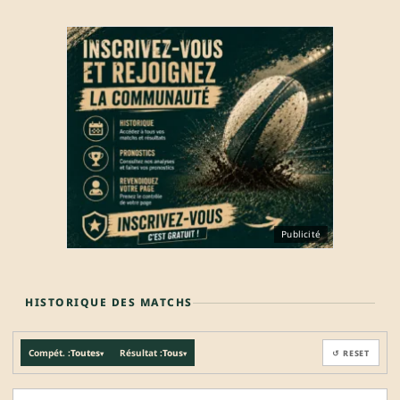
Publicité
HISTORIQUE DES MATCHS
Compét. :
Toutes
Résultat :
Tous
↺ RESET
▾
▾