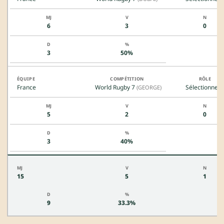
6
3
0
3
50%
France
World Rugby 7
Sélectionneu
(GEORGE)
5
2
0
3
40%
15
5
1
9
33.3%