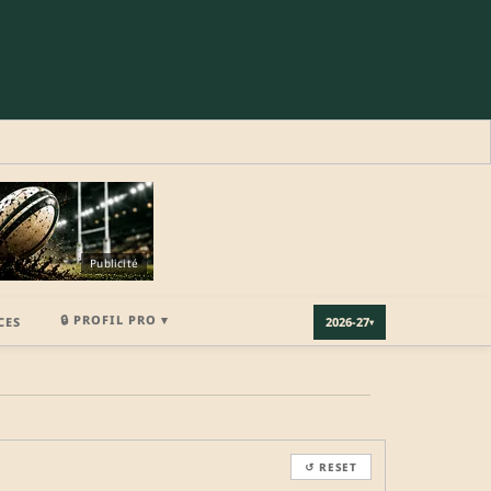
Publicité
🔒 PROFIL PRO ▾
CES
2026-27
▾
×
↺ RESET