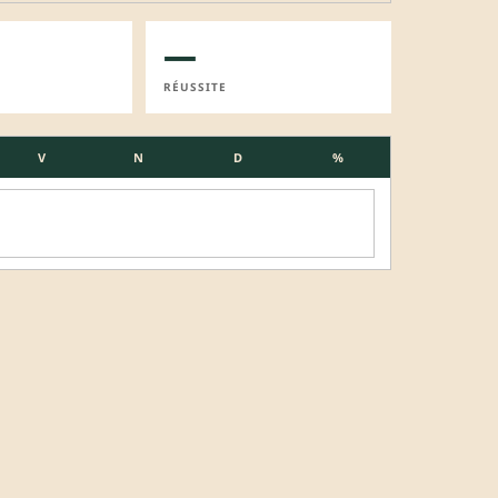
—
RÉUSSITE
V
N
D
%