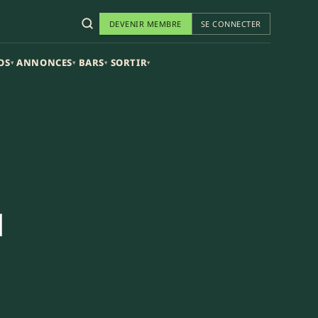
DEVENIR MEMBRE
SE CONNECTER
OS
ANNONCES
BARS
SORTIR
▾
▾
▾
▾