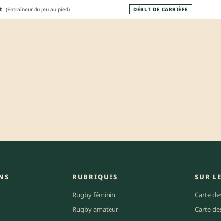
t
(Entraîneur du jeu au pied)
DÉBUT DE CARRIÈRE
NS
RUBRIQUES
SUR L
Rugby féminin
Carte de
Rugby amateur
Carte de