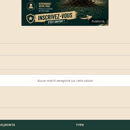
Publicité
Aucun match enregistré sur cette saison
REJOINTE
TYPE