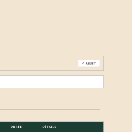
↺ RESET
DURÉE
DÉTAILS