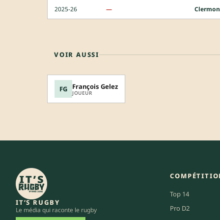
2025-26
—
Clermon
VOIR AUSSI
François Gelez
FG
JOUEUR
COMPÉTITIO
Top 14
IT’S RUGBY
Pro D2
Le média qui raconte le rugby