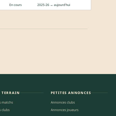
En cours
2025-26 → aujourd'hui
E TERRAIN
PETITES ANNONCES
s matchs
Annonces clubs
s clubs
Annonces joueurs