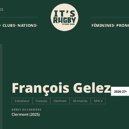
ES
CLUBS
NATIONS
FÉMININES
PRON
▾
▾
▾
▾
François Gelez
2026-27
▾
Entraîneur
Francais
Clermont
30 matchs
50% V
DÉBUT DE CARRIÈRE
Clermont (2025)