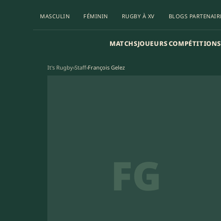
MASCULIN
FÉMININ
RUGBY À XV
BLOGS PARTENAIR
MATCHS
JOUEURS
COMPÉTITIONS
It's Rugby
›
Staff
›
François Gelez
FG