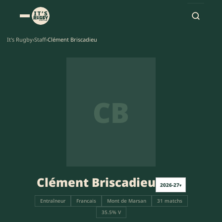
It's Rugby
›
Staff
›
Clément Briscadieu
CB
Clément Briscadieu
2026-27
▾
Entraîneur
Francais
Mont de Marsan
31 matchs
35.5% V