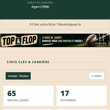
DÉBUT DE CARRIÈRE
Agen (1998)
C'est votre fiche ? Revendiquez-la
Publicité
STATS CLÉS & CARRIÈRE
Compét. :
Toutes
↺ RESET
▾
65
17
MATCHS JOUÉS
VICTOIRES