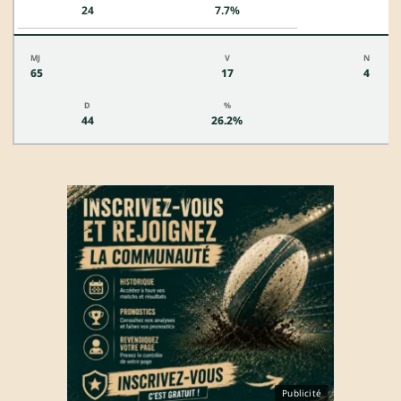
24
7.7%
65
17
4
44
26.2%
Publicité