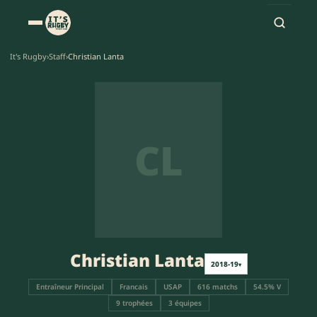
It's Rugby
›
Staff
›
Christian Lanta
CL
Christian Lanta
2018-19
▾
Entraîneur Principal
Francais
USAP
616 matchs
54.5% V
9 trophées
3 équipes