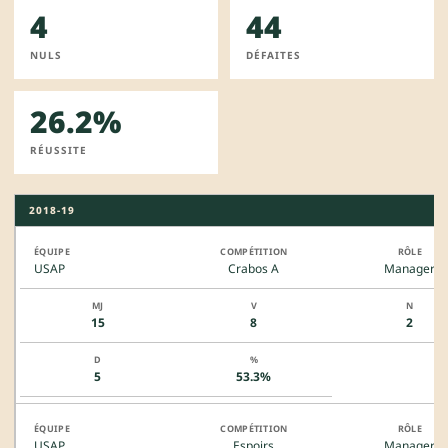
4
44
NULS
DÉFAITES
26.2%
RÉUSSITE
2018-19
USAP
Crabos A
Manager
15
8
2
5
53.3%
USAP
Espoirs
Manager