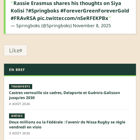
Rassie Erasmus shares his thoughts on Siya
Kolisi ?
#Springboks
#ForeverGreenForeverGold
#FRAvRSA
pic.twitter.com/nSeRFEKPBx
— Springboks (@Springboks)
November 8, 2025
Like
0
EN BREF
TRANSFERTS
Castres verrouille six cadres, Delaporte et Guérois-Galisson
jusqu’en 2030
4 AOÛT 2026
BRÈVES
Deux millions ou la Fédérale : l’avenir de Nissa Rugby se règle
vendredi en visio
3 AOÛT 2026