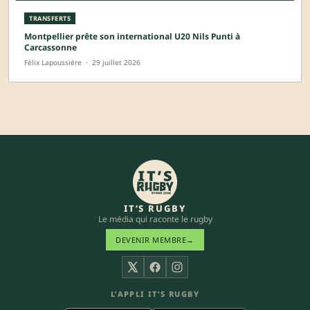
TRANSFERTS
Montpellier prête son international U20 Nils Punti à
Carcassonne
Félix Lapoussière
·
29 juillet 2026
IT’S RUGBY
Le média qui raconte le rugby
DEVENIR MEMBRE
→
X
Facebook
Instagram
L’APPLI IT’S RUGBY