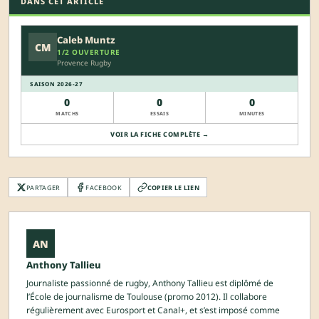
DANS CET ARTICLE
Caleb Muntz
CM
1/2 OUVERTURE
Provence Rugby
SAISON 2026-27
0
0
0
MATCHS
ESSAIS
MINUTES
VOIR LA FICHE COMPLÈTE →
PARTAGER
FACEBOOK
COPIER LE LIEN
AN
Anthony Tallieu
Journaliste passionné de rugby, Anthony Tallieu est diplômé de
l’École de journalisme de Toulouse (promo 2012). Il collabore
régulièrement avec Eurosport et Canal+, et s’est imposé comme