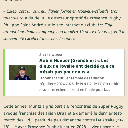
«
Caleb, c’est un ouvreur fidjien formé en Nouvelle-Zélande, très
talentueux,
a dit de lui le directeur sportif de Provence Rugby
Philippe Saint-André sur le site internet du club
. Les Fidji
attendaient depuis longtemps un numéro 10 de ce niveau-là, et il a
souvent été excellent avec la sélection.
«
À LIRE AUSSI
Aubin Hueber (Grenoble) : « Les
dieux de l’ovalie ont décidé que ce
n’était pas pour nous »
Dominant sur l'ensemble de la saison
régulière 2024-2025 de Pro D2, le FC Grenoble
a subi un échec cuisant en finale puis la
semaine suivante en match d'accession au Top
14. Une douleur bien connue pour ce club qui
Cette année, Muntz a pris part à 6 rencontres de Super Rugby
l'avait déjà vécu les deux saisons précédentes,
sur laquelle son directeur du rugby Aubin
avec sa franchise des Fijian Drua et a démarré le dernier test-
Hueber a mis des mots pour Ruck Zone.
match des Fidji, perdu de peu dimanche contre l’Australie (21-
18). Lié avec Provence Rugby jusqu’en 2028, il vient garnir le