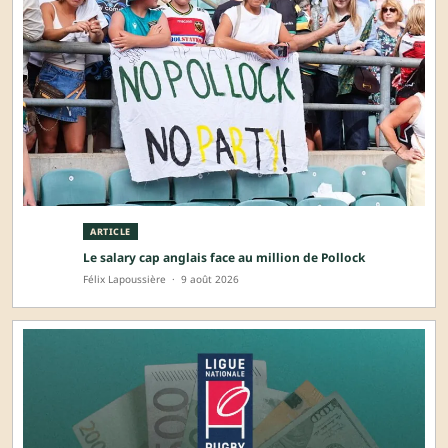
ARTICLE
Le salary cap anglais face au million de Pollock
Félix Lapoussière
·
9 août 2026