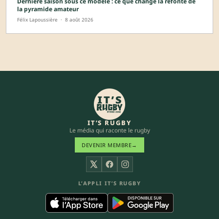
Dernière saison sous ce modèle : ce que change la refonte de
la pyramide amateur
Félix Lapoussière
·
8 août 2026
IT’S RUGBY
Le média qui raconte le rugby
DEVENIR MEMBRE
→
X
Facebook
Instagram
L’APPLI IT’S RUGBY