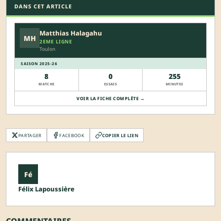
DANS CET ARTICLE
Matthias Halagahu
MH
2EME LIGNE
Toulon
SAISON 2025-26
8
0
255
MATCHS
ESSAIS
MINUTES
VOIR LA FICHE COMPLÈTE →
PARTAGER
FACEBOOK
COPIER LE LIEN
Fé
Félix Lapoussière