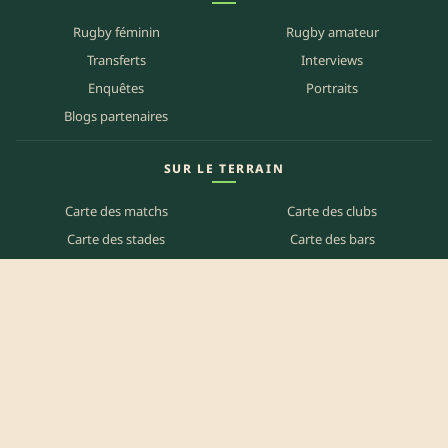
Rugby féminin
Rugby amateur
Transferts
Interviews
Enquêtes
Portraits
Blogs partenaires
SUR LE TERRAIN
Carte des matchs
Carte des clubs
Carte des stades
Carte des bars
Programme TV
PETITES ANNONCES
Annonces clubs
Annonces joueurs
Annonces staff
Agenda des bars
Référencer mon bar