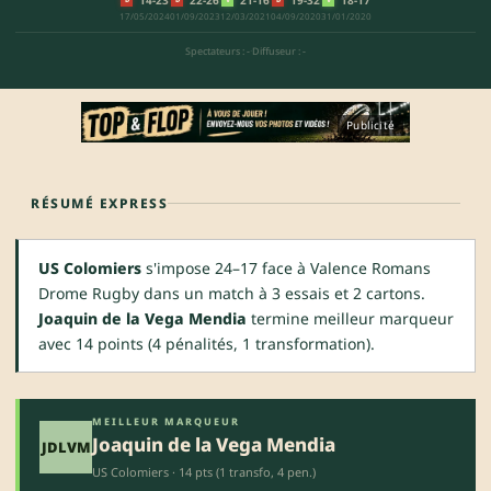
17/05/2024
01/09/2023
12/03/2021
04/09/2020
31/01/2020
Spectateurs : -
·
Diffuseur : -
Publicité
RÉSUMÉ EXPRESS
US Colomiers
s'impose 24–17 face à Valence Romans
Drome Rugby dans un match à 3 essais et 2 cartons.
Joaquin de la Vega Mendia
termine meilleur marqueur
avec 14 points (4 pénalités, 1 transformation).
MEILLEUR MARQUEUR
Joaquin de la Vega Mendia
JDLVM
US Colomiers · 14 pts (1 transfo, 4 pen.)