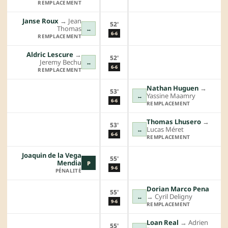
REMPLACEMENT
Janse Roux
→︎
Jean
52'
Thomas
↔
6-6
REMPLACEMENT
Aldric Lescure
→︎
52'
Jeremy Bechu
↔
6-6
REMPLACEMENT
Nathan Huguen
→︎
53'
Yassine Maamry
↔
6-6
REMPLACEMENT
Thomas Lhusero
→︎
53'
Lucas Méret
↔
6-6
REMPLACEMENT
Joaquin de la Vega
55'
Mendia
P
9-6
PÉNALITÉ
Dorian Marco Pena
55'
→︎
Cyril Deligny
↔
9-6
REMPLACEMENT
Loan Real
→︎
Adrien
55'