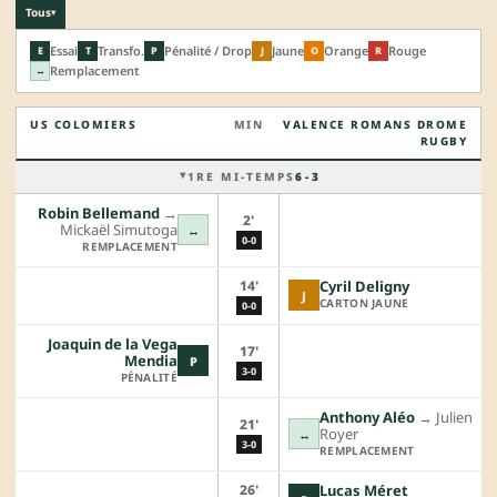
Tous
▾
Essai
Transfo.
Pénalité / Drop
Jaune
Orange
Rouge
E
T
P
J
O
R
Remplacement
↔
US COLOMIERS
MIN
VALENCE ROMANS DROME
RUGBY
1RE MI-TEMPS
6 - 3
Robin Bellemand
→︎
2'
Mickaël Simutoga
↔
0-0
REMPLACEMENT
14'
Cyril Deligny
J
CARTON JAUNE
0-0
Joaquin de la Vega
17'
Mendia
P
3-0
PÉNALITÉ
Anthony Aléo
→︎
Julien
21'
Royer
↔
3-0
REMPLACEMENT
26'
Lucas Méret