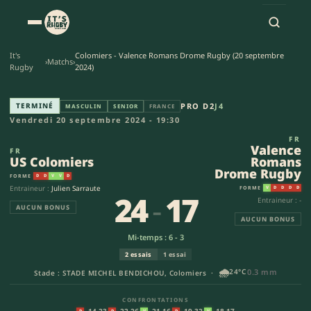
It's
Colomiers - Valence Romans Drome Rugby (20 septembre
›
Matchs
›
Rugby
2024)
US Colomiers - Valence Roman
TERMINÉ
PRO D2
J4
MASCULIN
SENIOR
FRANCE
Vendredi 20 septembre 2024 - 19:30
FR
Valence
FR
US Colomiers
Romans
Drome Rugby
FORME
D
D
V
V
D
Entraineur :
Julien Sarraute
FORME
V
D
D
D
D
24
-
17
Entraineur : -
AUCUN BONUS
AUCUN BONUS
Mi-temps : 6 - 3
2 essais
1 essai
🌧️
24°C
0.3 mm
Stade : STADE MICHEL BENDICHOU, Colomiers ·
CONFRONTATIONS
14-23
22-26
21-16
19-32
18-17
D
D
V
D
V