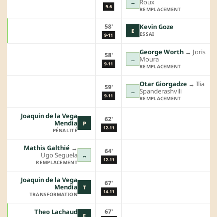
Roux
↔
9-6
REMPLACEMENT
58'
Kevin Goze
E
ESSAI
9-11
George Worth
→︎
Joris
58'
Moura
↔
9-11
REMPLACEMENT
Otar Giorgadze
→︎
Ilia
59'
Spanderashvili
↔
9-11
REMPLACEMENT
Joaquin de la Vega
62'
Mendia
P
12-11
PÉNALITÉ
Mathis Galthié
→︎
64'
Ugo Seguela
↔
12-11
REMPLACEMENT
Joaquin de la Vega
67'
Mendia
T
14-11
TRANSFORMATION
67'
Theo Lachaud
E