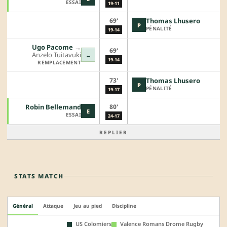
ESSAI
19-11
69'
Thomas Lhusero
P
PÉNALITÉ
19-14
Ugo Pacome
→︎
69'
Anzelo Tuitavuki
↔
19-14
REMPLACEMENT
73'
Thomas Lhusero
P
PÉNALITÉ
19-17
80'
Robin Bellemand
E
ESSAI
24-17
REPLIER
STATS MATCH
Général
Attaque
Jeu au pied
Discipline
US Colomiers
Valence Romans Drome Rugby