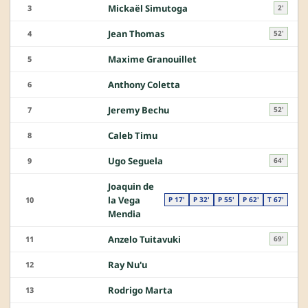
Mickaël Simutoga
3
2'
Jean Thomas
4
52'
Maxime Granouillet
5
Anthony Coletta
6
Jeremy Bechu
7
52'
Caleb Timu
8
Ugo Seguela
9
64'
Joaquin de
la Vega
10
P 17'
P 32'
P 55'
P 62'
T 67'
Mendia
Anzelo Tuitavuki
11
69'
Ray Nu'u
12
Rodrigo Marta
13