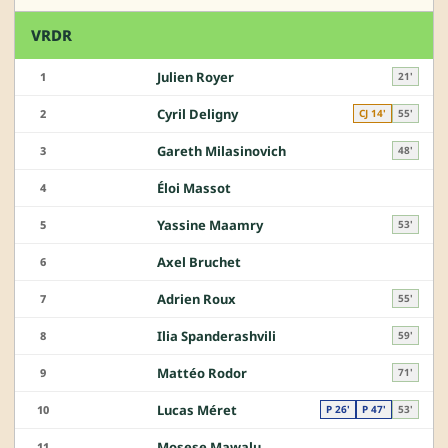
VRDR
Julien Royer
1
21'
Cyril Deligny
2
CJ 14'
55'
Gareth Milasinovich
3
48'
Éloi Massot
4
Yassine Maamry
5
53'
Axel Bruchet
6
Adrien Roux
7
55'
Ilia Spanderashvili
8
59'
Mattéo Rodor
9
71'
Lucas Méret
10
P 26'
P 47'
53'
Mosese Mawalu
11