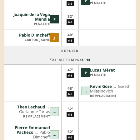
P
PÉNALITÉ
3-3
Joaquin de la Vega
32'
Mendia
P
6-3
PÉNALITÉ
40'
Pablo Dimcheff
J
CARTON JAUNE
6-3
REPLIER
2E MI-TEMPS
18 - 14
47'
Lucas Méret
P
PÉNALITÉ
6-6
Kevin Goze
→︎
Gareth
48'
Milasinovich
↔
6-6
REMPLACEMENT
Theo Lachaud
→︎
52'
Guillaume Tartas
↔
6-6
REMPLACEMENT
Pierre-Emmanuel
52'
Pacheco
→︎
Pablo
↔
Dimcheff
6-6