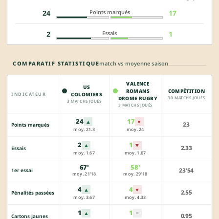
Points marqués
24
17
Essais
2
1
COMPARATIF STATISTIQUE
match vs moyenne saison
VALENCE
US
ROMANS
COMPÉTITION
INDICATEUR
COLOMIERS
DROME RUGBY
30 MATCHS JOUÉS
3 MATCHS JOUÉS
3 MATCHS JOUÉS
24
17
▲
▼
23
Points marqués
moy. 21.3
moy. 24
2
1
▲
▼
2.33
Essais
moy. 1.67
moy. 1.67
67'
58'
23'54
1er essai
moy. 21'18
moy. 29'18
4
4
▲
▼
2.55
Pénalités passées
moy. 3.67
moy. 4.33
1
1
▲
=
0.95
Cartons jaunes