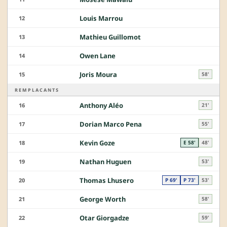
Louis Marrou
12
Mathieu Guillomot
13
Owen Lane
14
Joris Moura
15
58'
REMPLACANTS
Anthony Aléo
16
21'
Dorian Marco Pena
17
55'
Kevin Goze
18
E 58'
48'
Nathan Huguen
19
53'
Thomas Lhusero
20
P 69'
P 73'
53'
George Worth
21
58'
Otar Giorgadze
22
59'