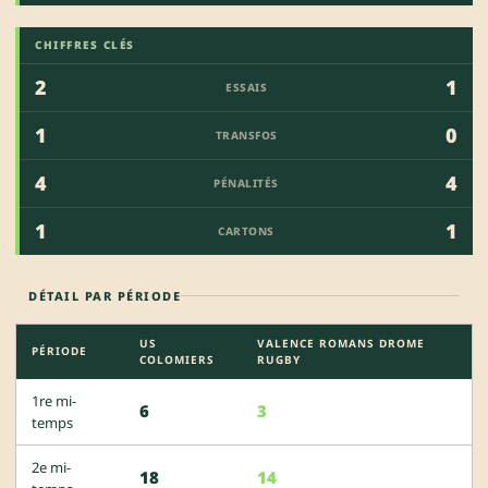
CHIFFRES CLÉS
2
1
ESSAIS
1
0
TRANSFOS
4
4
PÉNALITÉS
1
1
CARTONS
DÉTAIL PAR PÉRIODE
US
VALENCE ROMANS DROME
PÉRIODE
COLOMIERS
RUGBY
1re mi-
6
3
temps
2e mi-
18
14