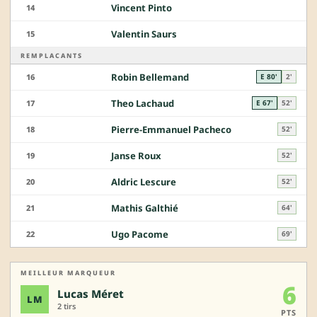
Vincent Pinto
14
Valentin Saurs
15
REMPLACANTS
Robin Bellemand
16
E 80'
2'
Theo Lachaud
17
E 67'
52'
Pierre-Emmanuel Pacheco
18
52'
Janse Roux
19
52'
Aldric Lescure
20
52'
Mathis Galthié
21
64'
Ugo Pacome
22
69'
MEILLEUR MARQUEUR
6
Lucas Méret
LM
2 tirs
PTS