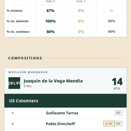
moy. 0
moy. 1
67%
0%
—
% victoires
100%
0%
60%
% vic. domicile
50%
0%
40%
% vic. extérieur
COMPOSITIONS
MEILLEUR MARQUEUR
14
Joaquin de la Vega Mendia
JDLVM
5 tirs
PTS
US Colomiers
Guillaume Tartas
1
52'
Pablo Dimcheff
2
CJ 40'
52'