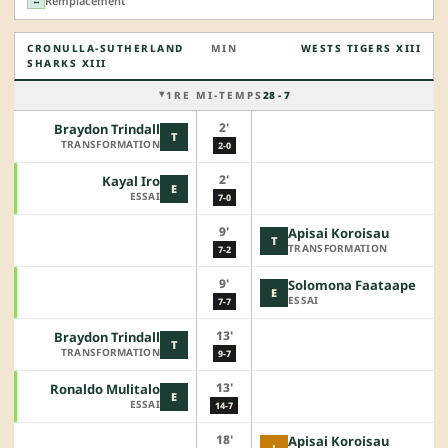
Remplacement
↔
CRONULLA-SUTHERLAND
MIN
WESTS TIGERS XIII
SHARKS XIII
1RE MI-TEMPS
28 - 7
2'
Braydon Trindall
T
TRANSFORMATION
2-0
2'
Kayal Iro
E
ESSAI
7-0
9'
Apisai Koroisau
T
TRANSFORMATION
7-2
9'
Solomona Faataape
E
ESSAI
7-7
13'
Braydon Trindall
T
TRANSFORMATION
9-7
13'
Ronaldo Mulitalo
E
ESSAI
14-7
18'
Apisai Koroisau