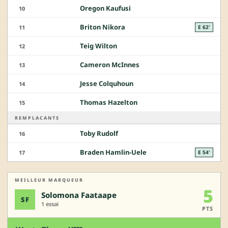
Oregon Kaufusi
10
Briton Nikora
11
E 62'
Teig Wilton
12
Cameron McInnes
13
Jesse Colquhoun
14
Thomas Hazelton
15
REMPLACANTS
Toby Rudolf
16
Braden Hamlin-Uele
17
E 54'
MEILLEUR MARQUEUR
5
Solomona Faataape
SF
1 essai
PTS