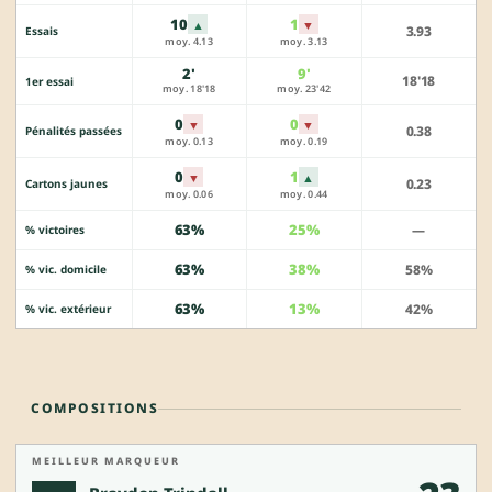
10
1
▲
▼
3.93
Essais
moy. 4.13
moy. 3.13
2'
9'
18'18
1er essai
moy. 18'18
moy. 23'42
0
0
▼
▼
0.38
Pénalités passées
moy. 0.13
moy. 0.19
0
1
▼
▲
0.23
Cartons jaunes
moy. 0.06
moy. 0.44
63%
25%
—
% victoires
63%
38%
58%
% vic. domicile
63%
13%
42%
% vic. extérieur
COMPOSITIONS
MEILLEUR MARQUEUR