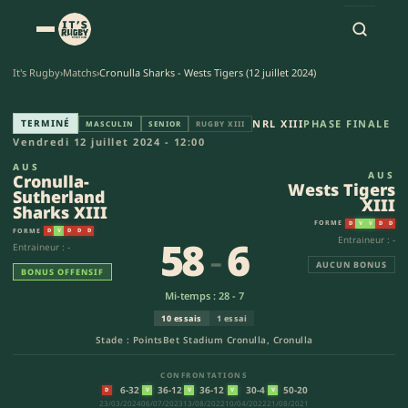
It's Rugby
›
Matchs
›
Cronulla Sharks - Wests Tigers (12 juillet 2024)
Cronulla-Sutherland Sharks XII
TERMINÉ
NRL XIII
PHASE FINALE
MASCULIN
SENIOR
RUGBY XIII
Vendredi 12 juillet 2024 - 12:00
AUS
AUS
Cronulla-
Wests Tigers
Sutherland
XIII
Sharks XIII
FORME
D
V
V
D
D
FORME
D
V
D
D
D
58
-
6
Entraineur : -
Entraineur : -
AUCUN BONUS
BONUS OFFENSIF
Mi-temps : 28 - 7
10 essais
1 essai
Stade : PointsBet Stadium Cronulla, Cronulla
CONFRONTATIONS
6-32
36-12
36-12
30-4
50-20
D
V
V
V
V
23/03/2024
06/07/2023
13/08/2022
10/04/2022
21/08/2021