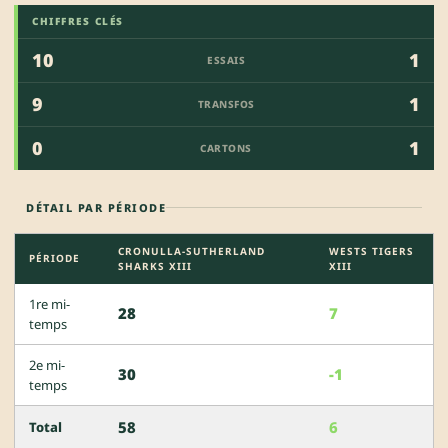
CHIFFRES CLÉS
10
1
ESSAIS
9
1
TRANSFOS
0
1
CARTONS
DÉTAIL PAR PÉRIODE
CRONULLA-SUTHERLAND
WESTS TIGERS
PÉRIODE
SHARKS XIII
XIII
1re mi-
28
7
temps
2e mi-
30
-1
temps
58
6
Total