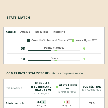
STATS MATCH
Général
Attaque
Jeu au pied
Discipline
Cronulla-Sutherland Sharks XIII
Wests Tigers XIII
Points marqués
58
6
Essais
10
1
COMPARATIF STATISTIQUE
match vs moyenne saison
CRONULLA-
WESTS TIGERS
SUTHERLAND
COMPÉTITION
INDICATEUR
XIII
SHARKS XIII
137 MATCHS JOUÉS
16 MATCHS JOUÉS
16 MATCHS JOUÉS
58
6
▲
▼
22.5
Points marqués
moy. 24
moy. 18