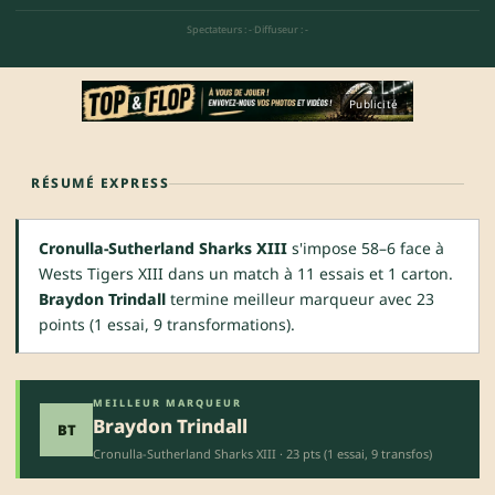
Spectateurs : -
·
Diffuseur : -
Publicité
RÉSUMÉ EXPRESS
Cronulla-Sutherland Sharks XIII
s'impose 58–6 face à
Wests Tigers XIII dans un match à 11 essais et 1 carton.
Braydon Trindall
termine meilleur marqueur avec 23
points (1 essai, 9 transformations).
MEILLEUR MARQUEUR
Braydon Trindall
BT
Cronulla-Sutherland Sharks XIII · 23 pts (1 essai, 9 transfos)