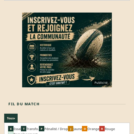
Publicité
FIL DU MATCH
Tous
▾
Essai
Transfo.
Pénalité / Drop
Jaune
Orange
Rouge
E
T
P
J
O
R