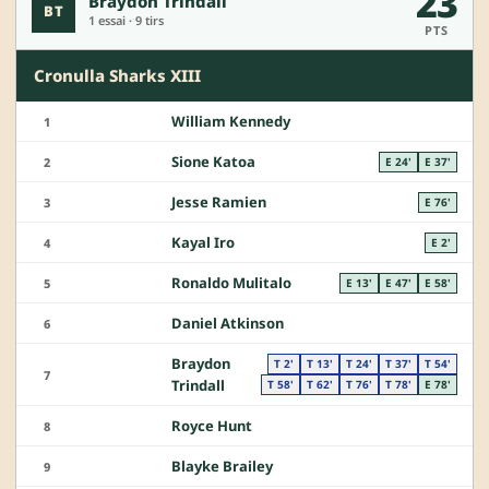
23
Braydon Trindall
BT
1 essai · 9 tirs
PTS
Cronulla Sharks XIII
William Kennedy
1
Sione Katoa
2
E 24'
E 37'
Jesse Ramien
3
E 76'
Kayal Iro
4
E 2'
Ronaldo Mulitalo
5
E 13'
E 47'
E 58'
Daniel Atkinson
6
Braydon
T 2'
T 13'
T 24'
T 37'
T 54'
7
Trindall
T 58'
T 62'
T 76'
T 78'
E 78'
Royce Hunt
8
Blayke Brailey
9