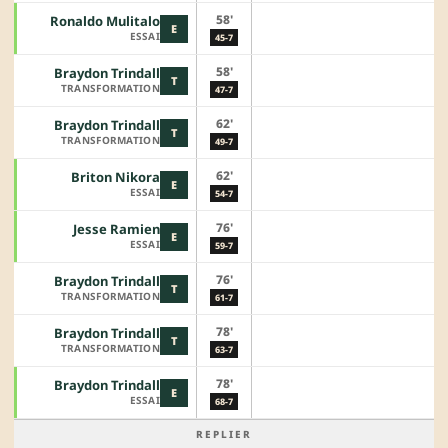
58'
Ronaldo Mulitalo
E
ESSAI
45-7
58'
Braydon Trindall
T
TRANSFORMATION
47-7
62'
Braydon Trindall
T
TRANSFORMATION
49-7
62'
Briton Nikora
E
ESSAI
54-7
76'
Jesse Ramien
E
ESSAI
59-7
76'
Braydon Trindall
T
TRANSFORMATION
61-7
78'
Braydon Trindall
T
TRANSFORMATION
63-7
78'
Braydon Trindall
E
ESSAI
68-7
REPLIER