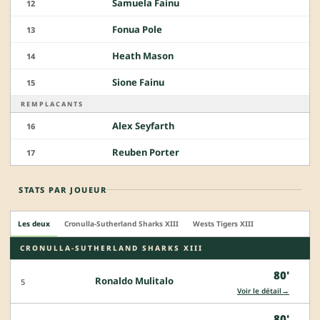
Samuela Fainu
12
Fonua Pole
13
Heath Mason
14
Sione Fainu
15
REMPLACANTS
Alex Seyfarth
16
Reuben Porter
17
STATS PAR JOUEUR
Les deux
Cronulla-Sutherland Sharks XIII
Wests Tigers XIII
CRONULLA-SUTHERLAND SHARKS XIII
80'
Ronaldo Mulitalo
5
→
Voir le détail
80'