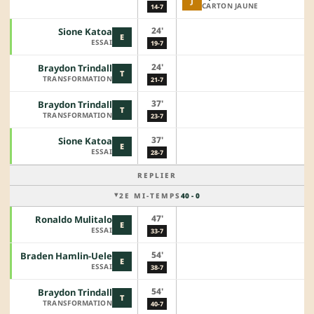
J
CARTON JAUNE
14-7
24'
Sione Katoa
E
ESSAI
19-7
24'
Braydon Trindall
T
TRANSFORMATION
21-7
37'
Braydon Trindall
T
TRANSFORMATION
23-7
37'
Sione Katoa
E
ESSAI
28-7
REPLIER
2E MI-TEMPS
40 - 0
47'
Ronaldo Mulitalo
E
ESSAI
33-7
54'
Braden Hamlin-Uele
E
ESSAI
38-7
54'
Braydon Trindall
T
TRANSFORMATION
40-7