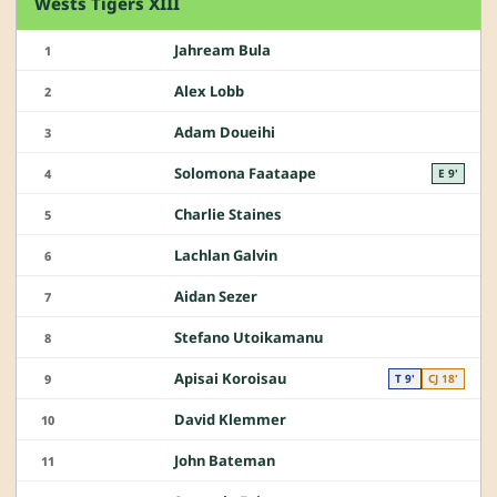
Wests Tigers XIII
Jahream Bula
1
Alex Lobb
2
Adam Doueihi
3
Solomona Faataape
4
E 9'
Charlie Staines
5
Lachlan Galvin
6
Aidan Sezer
7
Stefano Utoikamanu
8
Apisai Koroisau
9
T 9'
CJ 18'
David Klemmer
10
John Bateman
11