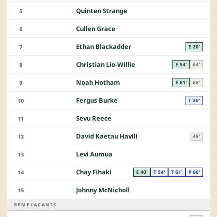
Quinten Strange
5
Cullen Grace
6
Ethan Blackadder
7
E 20'
Christian Lio-Willie
8
E 54'
64'
Noah Hotham
9
E 61'
66'
Fergus Burke
10
T 20'
Sevu Reece
11
David Kaetau Havili
12
49'
Levi Aumua
13
Chay Fihaki
14
E 40'
T 54'
T 61'
P 66'
Johnny McNicholl
15
REMPLACANTS