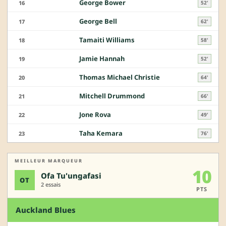
George Bower
16
52'
George Bell
17
62'
Tamaiti Williams
18
58'
Jamie Hannah
19
52'
Thomas Michael Christie
20
64'
Mitchell Drummond
21
66'
Jone Rova
22
49'
Taha Kemara
23
76'
MEILLEUR MARQUEUR
10
Ofa Tu'ungafasi
OT
2 essais
PTS
Auckland Blues