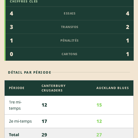
CHIFFRES CLÉS
4
4
ESSAIS
3
2
TRANSFOS
1
1
PÉNALITÉS
0
1
CARTONS
DÉTAIL PAR PÉRIODE
CANTERBURY
PÉRIODE
AUCKLAND BLUES
CRUSADERS
1re mi-
12
15
temps
17
12
2e mi-temps
29
27
Total