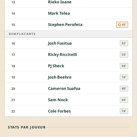
Rieko Ioane
13
Mark Telea
14
Stephen Perofeta
15
CJ 46'
REMPLACANTS
Josh Fusitua
16
52'
Ricky Riccitelli
17
53'
PJ Sheck
18
64'
Josh Beehre
19
74'
Cameron Suafoa
20
60'
Sam Nock
21
64'
Cole Forbes
22
74'
STATS PAR JOUEUR