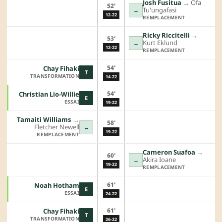
Josh Fusitua
→︎
Ofa
52'
Tu'ungafasi
↔
12-22
REMPLACEMENT
Ricky Riccitelli
→︎
53'
Kurt Eklund
↔
12-22
REMPLACEMENT
54'
Chay Fihaki
T
TRANSFORMATION
14-22
54'
Christian Lio-Willie
E
ESSAI
19-22
Tamaiti Williams
→︎
58'
Fletcher Newell
↔
19-22
REMPLACEMENT
Cameron Suafoa
→︎
60'
Akira Ioane
↔
19-22
REMPLACEMENT
61'
Noah Hotham
E
ESSAI
24-22
61'
Chay Fihaki
T
TRANSFORMATION
26-22