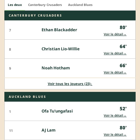
Les deux
Canterbury Crusaders
Auckland Blues
CANTERBURY CRUSADERS
80'
Ethan Blackadder
7
→
Voir le détail
64'
Christian Lio-Willie
8
→
Voir le détail
66'
Noah Hotham
9
→
Voir le détail
Voir tous les joueurs (23)
↓
AUCKLAND BLUES
52'
Ofa Tu'ungafasi
1
→
Voir le détail
80'
AJ Lam
11
→
Voir le détail