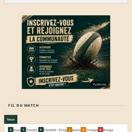
Publicité
FIL DU MATCH
Tous
▾
Essai
Transfo.
Pénalité / Drop
Jaune
Orange
Rouge
E
T
P
J
O
R