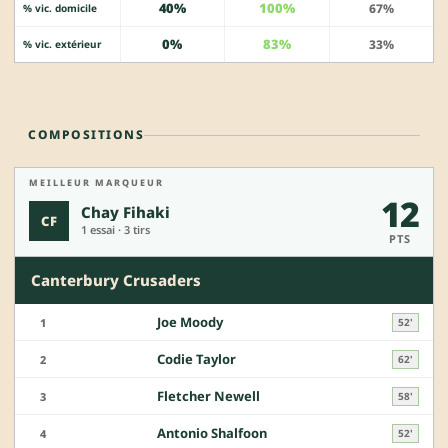
40%
100%
67%
% vic. domicile
0%
83%
33%
% vic. extérieur
COMPOSITIONS
MEILLEUR MARQUEUR
12
Chay Fihaki
CF
1 essai · 3 tirs
PTS
Canterbury Crusaders
Joe Moody
1
52'
Codie Taylor
2
62'
Fletcher Newell
3
58'
Antonio Shalfoon
4
52'