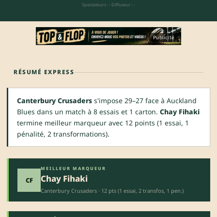
Spectateurs : -
·
Diffuseur : -
Publicité
RÉSUMÉ EXPRESS
Canterbury Crusaders
s'impose 29–27 face à Auckland
Blues dans un match à 8 essais et 1 carton.
Chay Fihaki
termine meilleur marqueur avec 12 points (1 essai, 1
pénalité, 2 transformations).
MEILLEUR MARQUEUR
Chay Fihaki
CF
Canterbury Crusaders · 12 pts (1 essai, 2 transfos, 1 pen.)