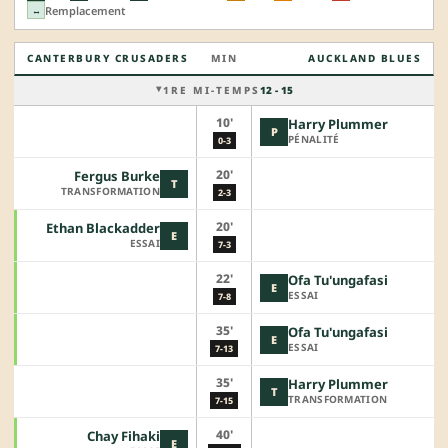
Remplacement
↔
CANTERBURY CRUSADERS
MIN
AUCKLAND BLUES
1RE MI-TEMPS
12 - 15
10'
Harry Plummer
P
PÉNALITÉ
0-3
20'
Fergus Burke
T
TRANSFORMATION
2-3
20'
Ethan Blackadder
E
ESSAI
7-3
22'
Ofa Tu'ungafasi
E
ESSAI
7-8
35'
Ofa Tu'ungafasi
E
ESSAI
7-13
35'
Harry Plummer
T
TRANSFORMATION
7-15
40'
Chay Fihaki
E