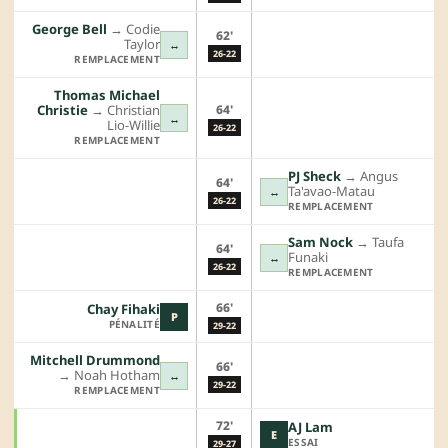
George Bell
→︎
Codie
62'
Taylor
↔
26-22
REMPLACEMENT
Thomas Michael
64'
Christie
→︎
Christian
↔
Lio-Willie
26-22
REMPLACEMENT
PJ Sheck
→︎
Angus
64'
Ta'avao-Matau
↔
26-22
REMPLACEMENT
Sam Nock
→︎
Taufa
64'
Funaki
↔
26-22
REMPLACEMENT
66'
Chay Fihaki
P
PÉNALITÉ
29-22
Mitchell Drummond
66'
→︎
Noah Hotham
↔
29-22
REMPLACEMENT
72'
AJ Lam
E
ESSAI
29-27