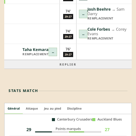
Josh Beehre
→︎
Sam
74'
Darry
↔
29-27
REMPLACEMENT
Cole Forbes
→︎
Corey
74'
Evans
↔
29-27
REMPLACEMENT
76'
Taha Kemara
↔
REMPLACEMENT
29-27
REPLIER
STATS MATCH
Général
Attaque
Jeu au pied
Discipline
Canterbury Crusaders
Auckland Blues
Points marqués
29
27