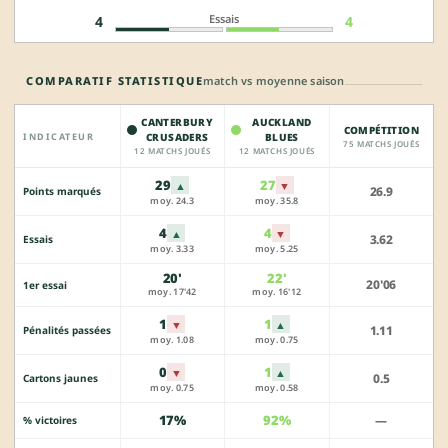
Essais
4
4
COMPARATIF STATISTIQUE
match vs moyenne saison
CANTERBURY
AUCKLAND
COMPÉTITION
INDICATEUR
CRUSADERS
BLUES
75 MATCHS JOUÉS
12 MATCHS JOUÉS
12 MATCHS JOUÉS
29
27
▲
▼
26.9
Points marqués
moy. 24.3
moy. 35.8
4
4
▲
▼
3.62
Essais
moy. 3.33
moy. 5.25
20'
22'
20'06
1er essai
moy. 17'42
moy. 16'12
1
1
▼
▲
1.11
Pénalités passées
moy. 1.08
moy. 0.75
0
1
▼
▲
0.5
Cartons jaunes
moy. 0.75
moy. 0.58
17%
92%
—
% victoires