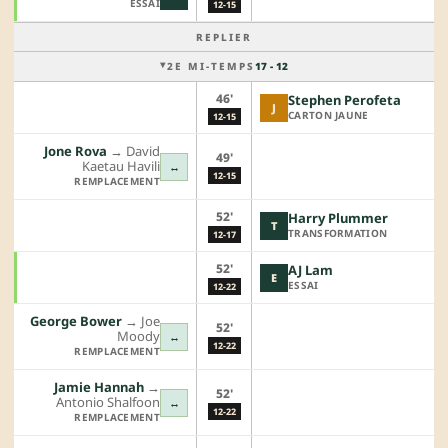
ESSAI
12-15
REPLIER
2E MI-TEMPS
17 - 12
46'
Stephen Perofeta
J
CARTON JAUNE
12-15
Jone Rova
→︎
David
49'
Kaetau Havili
↔
12-15
REMPLACEMENT
52'
Harry Plummer
T
TRANSFORMATION
12-17
52'
AJ Lam
E
ESSAI
12-22
George Bower
→︎
Joe
52'
Moody
↔
12-22
REMPLACEMENT
Jamie Hannah
→︎
52'
Antonio Shalfoon
↔
12-22
REMPLACEMENT