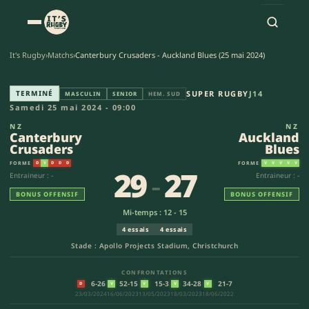
It's Rugby
›
Matchs
›
Canterbury Crusaders - Auckland Blues (25 mai 2024)
Canterbury Crusaders - Auckla
TERMINÉ
SUPER RUGBY
J14
MASCULIN
SENIOR
HEM. SUD
Samedi 25 mai 2024 - 09:00
NZ
NZ
Canterbury
Auckland
Crusaders
Blues
FORME
FORME
D
V
D
D
D
V
V
V
V
V
29
-
27
Entraineur : -
Entraineur : -
BONUS OFFENSIF
BONUS OFFENSIF
Mi-temps : 12 - 15
4 essais
4 essais
Stade : Apollo Projects Stadium, Christchurch
CONFRONTATIONS
6-26
52-15
15-3
34-28
21-7
D
V
V
V
V
23/03/2024
16/06/2023
13/05/2023
18/03/2023
18/06/2022