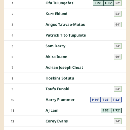
Ofa Tu'ungafasi
1
E 22'
E 35'
52'
Kurt Eklund
2
53'
Angus Ta'avao-Matau
3
64'
Patrick Tito Tuipulotu
4
Sam Darry
5
74'
Akira Ioane
6
60'
Adrian Joseph Choat
7
Hoskins Sotutu
8
Taufa Funaki
9
64'
Harry Plummer
10
P 10'
T 35'
T 52'
AJ Lam
11
E 52'
E 72'
Corey Evans
12
74'