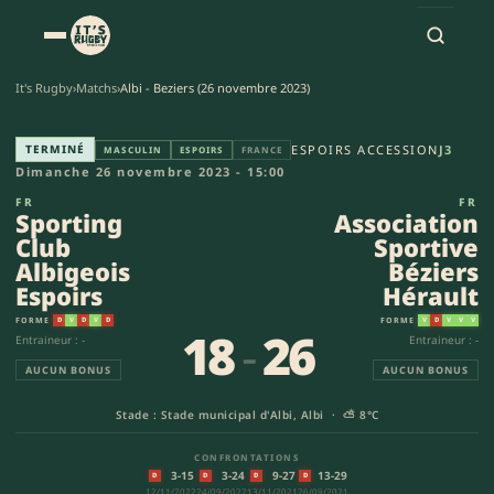
It's Rugby
›
Matchs
›
Albi - Beziers (26 novembre 2023)
Sporting Club Albigeois Espoir
TERMINÉ
ESPOIRS ACCESSION
J3
MASCULIN
ESPOIRS
FRANCE
Dimanche 26 novembre 2023 - 15:00
FR
FR
Sporting
Association
Club
Sportive
Albigeois
Béziers
Espoirs
Hérault
FORME
FORME
D
V
D
V
D
V
D
V
V
V
18
-
26
Entraineur : -
Entraineur : -
AUCUN BONUS
AUCUN BONUS
Stade : Stade municipal d'Albi, Albi ·
⛅
8°C
CONFRONTATIONS
3-15
3-24
9-27
13-29
D
D
D
D
12/11/2022
24/09/2022
13/11/2021
26/09/2021