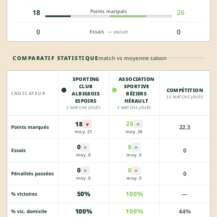
Points marqués
18
26
0
0
Essais
— aucun
COMPARATIF STATISTIQUE
match vs moyenne saison
SPORTING
ASSOCIATION
CLUB
SPORTIVE
COMPÉTITION
INDICATEUR
ALBIGEOIS
BÉZIERS
32 MATCHS JOUÉS
ESPOIRS
HÉRAULT
2 MATCHS JOUÉS
2 MATCHS JOUÉS
26
18
▼
=
22.3
Points marqués
moy. 21
moy. 26
0
0
=
=
0
Essais
moy. 0
moy. 0
0
0
=
=
0
Pénalités passées
moy. 0
moy. 0
50%
100%
—
% victoires
100%
100%
44%
% vic. domicile