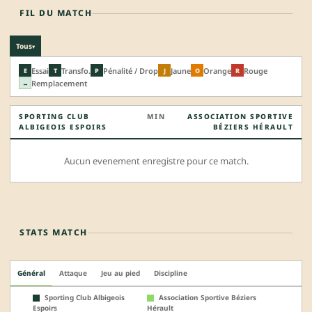
FIL DU MATCH
Tous
▾
Essai
Transfo.
Pénalité / Drop
Jaune
Orange
Rouge
E
T
P
J
O
R
Remplacement
↔
SPORTING CLUB
MIN
ASSOCIATION SPORTIVE
ALBIGEOIS ESPOIRS
BÉZIERS HÉRAULT
Aucun evenement enregistre pour ce match.
STATS MATCH
Général
Attaque
Jeu au pied
Discipline
Sporting Club Albigeois
Association Sportive Béziers
Espoirs
Hérault