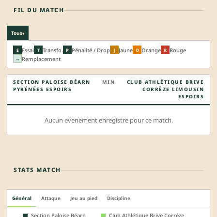
FIL DU MATCH
Tous
▾
Essai
Transfo.
Pénalité / Drop
Jaune
Orange
Rouge
E
T
P
J
O
R
Remplacement
↔
SECTION PALOISE BÉARN
MIN
CLUB ATHLÉTIQUE BRIVE
PYRÉNÉES ESPOIRS
CORRÈZE LIMOUSIN
ESPOIRS
Aucun evenement enregistre pour ce match.
STATS MATCH
Général
Attaque
Jeu au pied
Discipline
Section Paloise Béarn
Club Athlétique Brive Corrèze