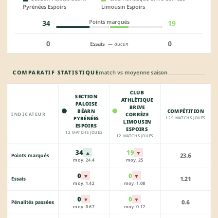
Pyrénées Espoirs
Limousin Espoirs
Points marqués
34
19
0
0
Essais
— aucun
COMPARATIF STATISTIQUE
match vs moyenne saison
CLUB
SECTION
ATHLÉTIQUE
PALOISE
BRIVE
BÉARN
COMPÉTITION
INDICATEUR
CORRÈZE
PYRÉNÉES
129 MATCHS JOUÉS
LIMOUSIN
ESPOIRS
ESPOIRS
12 MATCHS JOUÉS
12 MATCHS JOUÉS
34
19
▲
▼
23.6
Points marqués
moy. 24.4
moy. 25
0
0
▼
▼
1.21
Essais
moy. 1.42
moy. 1.08
0
0
▼
▼
0.6
Pénalités passées
moy. 0.67
moy. 0.17