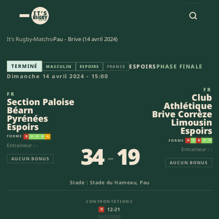
It's Rugby
›
Matchs
›
Pau - Brive (14 avril 2024)
Section Paloise Béarn Pyrénées
TERMINÉ
ESPOIRS
PHASE FINALE
MASCULIN
ESPOIRS
FRANCE
Dimanche 14 avril 2024 - 15:00
FR
FR
Club
Section Paloise
Athlétique
Béarn
Brive Corrèze
Pyrénées
Limousin
Espoirs
Espoirs
FORME
D
V
V
V
N
FORME
D
V
D
V
V
34
-
19
Entraineur : -
Entraineur : -
AUCUN BONUS
AUCUN BONUS
Stade : Stade du Hameau, Pau
CONFRONTATIONS
12-21
D
02/12/2023