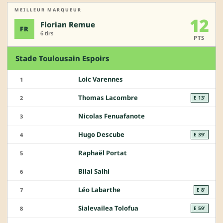
MEILLEUR MARQUEUR
12
Florian Remue
FR
6 tirs
PTS
Stade Toulousain Espoirs
Loic Varennes
1
Thomas Lacombre
2
E 13'
Nicolas Fenuafanote
3
Hugo Descube
4
E 39'
Raphaël Portat
5
Bilal Salhi
6
Léo Labarthe
7
E 8'
Sialevailea Tolofua
8
E 59'