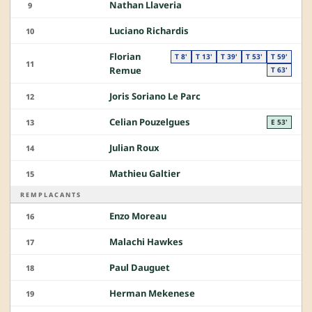
Nathan Llaveria
9
Luciano Richardis
10
Florian
T 8'
T 13'
T 39'
T 53'
T 59'
11
Remue
T 63'
Joris Soriano Le Parc
12
Celian Pouzelgues
13
E 53'
Julian Roux
14
Mathieu Galtier
15
REMPLACANTS
Enzo Moreau
16
Malachi Hawkes
17
Paul Dauguet
18
Herman Mekenese
19