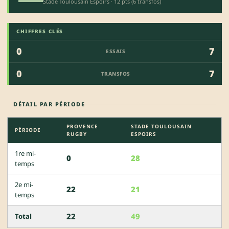
Stade Toulousain Espoirs · 12 pts (6 transfos)
CHIFFRES CLÉS
0
7
ESSAIS
0
7
TRANSFOS
DÉTAIL PAR PÉRIODE
PROVENCE
STADE TOULOUSAIN
PÉRIODE
RUGBY
ESPOIRS
1re mi-
0
28
temps
2e mi-
22
21
temps
22
49
Total