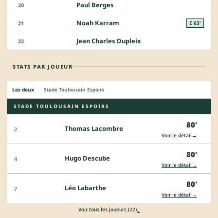
Paul Berges
20
Noah Karram
21
E 63'
Jean Charles Dupleix
22
STATS PAR JOUEUR
Les deux
Stade Toulousain Espoirs
STADE TOULOUSAIN ESPOIRS
80'
Thomas Lacombre
2
→
Voir le détail
80'
Hugo Descube
4
→
Voir le détail
80'
Léo Labarthe
7
→
Voir le détail
↓
Voir tous les joueurs (22)