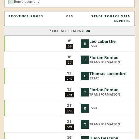
Remplacement
↔
PROVENCE RUGBY
MIN
STADE TOULOUSAIN
ESPOIRS
1RE MI-TEMPS
0 - 28
8'
Léo Labarthe
E
ESSAI
0-5
8'
Florian Remue
T
TRANSFORMATION
0-7
13'
Thomas Lacombre
E
ESSAI
0-12
13'
Florian Remue
T
TRANSFORMATION
0-14
21'
E
ESSAI
0-19
21'
T
TRANSFORMATION
0-21
39'
Hugo Descube