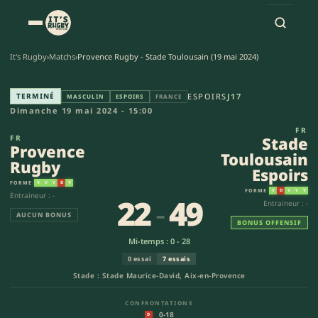
It's Rugby
›
Matchs
›
Provence Rugby - Stade Toulousain (19 mai 2024)
Provence Rugby - Stade Toulous
TERMINÉ
ESPOIRS
J17
MASCULIN
ESPOIRS
FRANCE
Dimanche 19 mai 2024 - 15:00
FR
FR
Stade
Provence
Toulousain
Rugby
Espoirs
FORME
V
V
V
D
V
FORME
V
D
V
V
V
Entraineur : -
22
-
49
Entraineur : -
AUCUN BONUS
BONUS OFFENSIF
Mi-temps : 0 - 28
0 essai
7 essais
Stade : Stade Maurice-David, Aix-en-Provence
CONFRONTATIONS
0-18
D