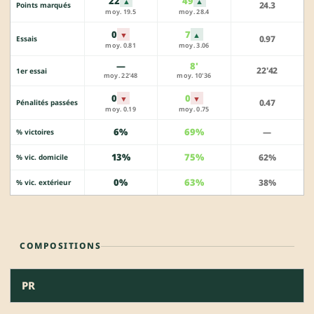
22
49
▲
▲
24.3
Points marqués
moy. 19.5
moy. 28.4
0
7
▼
▲
0.97
Essais
moy. 0.81
moy. 3.06
—
8'
22'42
1er essai
moy. 22'48
moy. 10'36
0
0
▼
▼
0.47
Pénalités passées
moy. 0.19
moy. 0.75
6%
69%
—
% victoires
13%
75%
62%
% vic. domicile
0%
63%
38%
% vic. extérieur
COMPOSITIONS
PR