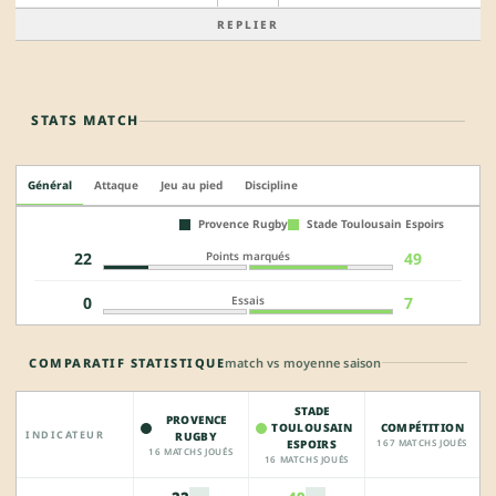
REPLIER
STATS MATCH
Général
Attaque
Jeu au pied
Discipline
Provence Rugby
Stade Toulousain Espoirs
Points marqués
22
49
Essais
0
7
COMPARATIF STATISTIQUE
match vs moyenne saison
STADE
PROVENCE
TOULOUSAIN
COMPÉTITION
INDICATEUR
RUGBY
ESPOIRS
167 MATCHS JOUÉS
16 MATCHS JOUÉS
16 MATCHS JOUÉS