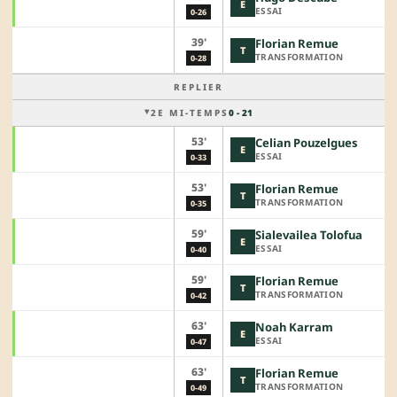
E
ESSAI
0-26
39'
Florian Remue
T
TRANSFORMATION
0-28
REPLIER
2E MI-TEMPS
0 - 21
53'
Celian Pouzelgues
E
ESSAI
0-33
53'
Florian Remue
T
TRANSFORMATION
0-35
59'
Sialevailea Tolofua
E
ESSAI
0-40
59'
Florian Remue
T
TRANSFORMATION
0-42
63'
Noah Karram
E
ESSAI
0-47
63'
Florian Remue
T
TRANSFORMATION
0-49