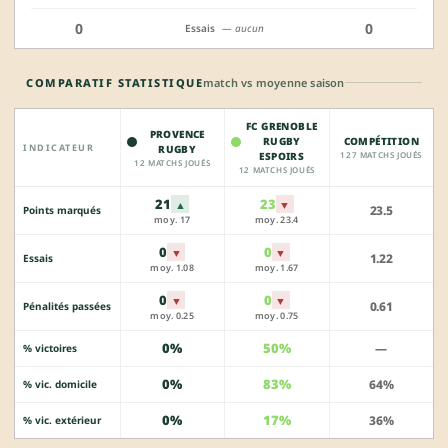
0
0
Essais
— aucun
COMPARATIF STATISTIQUE
match vs moyenne saison
FC GRENOBLE
PROVENCE
RUGBY
COMPÉTITION
INDICATEUR
RUGBY
ESPOIRS
127 MATCHS JOUÉS
12 MATCHS JOUÉS
12 MATCHS JOUÉS
21
23
▲
▼
23.5
Points marqués
moy. 17
moy. 23.4
0
0
▼
▼
1.22
Essais
moy. 1.08
moy. 1.67
0
0
▼
▼
0.61
Pénalités passées
moy. 0.25
moy. 0.75
0%
50%
—
% victoires
0%
83%
64%
% vic. domicile
0%
17%
36%
% vic. extérieur