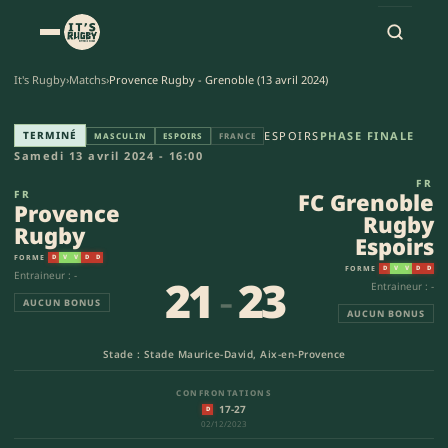
It's Rugby
›
Matchs
›
Provence Rugby - Grenoble (13 avril 2024)
Provence Rugby - FC Grenoble 
TERMINÉ
ESPOIRS
PHASE FINALE
MASCULIN
ESPOIRS
FRANCE
Samedi 13 avril 2024 - 16:00
FR
FR
FC Grenoble
Provence
Rugby
Rugby
Espoirs
FORME
D
V
V
D
D
FORME
D
V
V
D
D
Entraineur : -
21
-
23
Entraineur : -
AUCUN BONUS
AUCUN BONUS
Stade : Stade Maurice-David, Aix-en-Provence
CONFRONTATIONS
17-27
D
02/12/2023