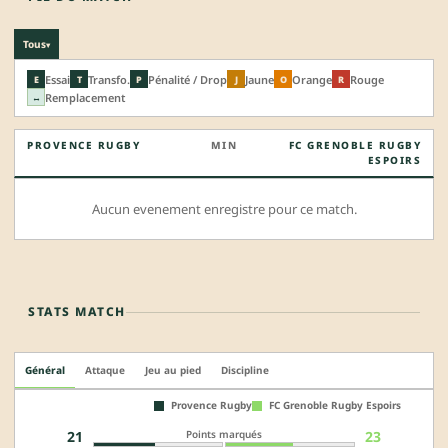
Tous
▾
Essai
Transfo.
Pénalité / Drop
Jaune
Orange
Rouge
E
T
P
J
O
R
Remplacement
↔
PROVENCE RUGBY
MIN
FC GRENOBLE RUGBY
ESPOIRS
Aucun evenement enregistre pour ce match.
STATS MATCH
Général
Attaque
Jeu au pied
Discipline
Provence Rugby
FC Grenoble Rugby Espoirs
Points marqués
21
23